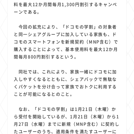
1
1
1
1
1
原材料費
端末価格
G20
購買力
MNO
料を最大12か月間毎月1,300円割引するキャンペ
1
1
1
ーンである。
スマートホーム家電
クラウド
ライドシェア
1
1
1
1
ポイントサービス
共通ポイント
経済圏
Azure AI
今回の拡充により、「ドコモの学割」の対象者
1
1
1
1
1
Google Pixel
surface
会社
価格
NTTドコモ
と同一シェアグループに加入している家族も、ド
1
オンラインサロン
コモのスマートフォンを新規契約（MNP含む）で
購入することによって、基本使用料を最大12か月
間毎月800円割引するという。
同社では、これにより、家族一緒にドコモに加
入しやすくなるとともに、シェアパックで無駄な
くパケットを分け合って家族でおトクに利用する
ことが可能になるとのこと。
なお、「ドコモの学割」は1月21日（木曜）か
ら受付を開始しているが、1月21日（木曜）から1
月27日（水曜）までに新規（MNP含む）に契約し
たユーザーのうち、適用条件を満たすユーザーに