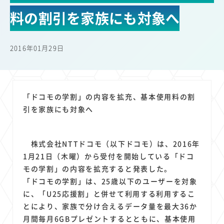
22
22
22
21
19
18
セキュリティ
サブスク
Wi-Fi
定額制
5G
有料
料の割引を家族にも対象へ
17
16
14
14
14
電車
料金
所有状況
動画配信
SNS
13
13
13
11
ブロードバンド
Android
移動中
FTTH
2016年01月29日
11
11
11
公衆無線LAN
格安
キャッシュレス決済
11
9
8
8
待ち合わせ場所
スマートフォン
東西エリア別
音楽配信
8
8
7
7
ニュースアプリ
クラウドストレージ
Amazon
山手線
「ドコモの学割」の内容を拡充、基本使用料の割
6
6
6
5
電子マネー
ワイモバイル
モバイルルーター
新幹線
引を家族にも対象へ
5
4
4
4
4
3
生成AI
電子書籍
chatGPT
Gemini
AI
Copilot
3
3
3
3
3
OpenAI
Firefly
DALL-E
Mid Journey
Claude
株式会社NTTドコモ（以下ドコモ）は、2016年
3
3
3
3
オフィスビル
マイナポイント
海外料金
学割
1月21日（木曜）から受付を開始している「ドコ
2
2
2
2
2
2
Anthropic
Perplexity
YouTube
iPad
リスク
X
モの学割」の内容を拡充すると発表した。
2
2
2
2
「ドコモの学割」は、25歳以下のユーザーを対象
Genspark
配車アプリ
フードデリバリー
TikTok
に、「U25応援割」と併せて利用する利用するこ
2
2
2
2
2
2
1
Netflix
Microsoft
Canva AI
Azure
Sora
LINE
法人
とにより、家族で分け合えるデータ量を最大36か
1
1
1
1
1
中東情勢
輸送費
Facebook
twitter
Instagram
月間毎月6GBプレゼントするとともに、基本使用