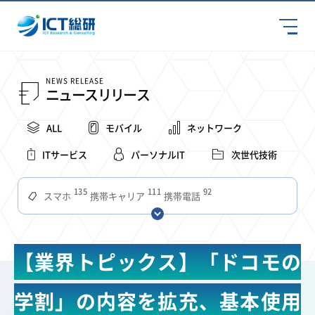
NEWS RELEASE
ニュースリリース
ALL
モバイル
ネットワーク
ITサービス
パーソナルIT
次世代技術
135
111
92
スマホ
携帯キャリア
携帯電話
68
65
63
59
スマートデバイス
通信速度
ビジネス
4Ｇ
57
55
54
53
52
コンテンツ
ソフトバンク
LTE
iPhone
au
【業界トピックス】「ドコモの
51
51
49
48
アプリ
つながりやすさ
電波状況
ドコモ
38
36
31
タブレット
インターネット
ビジネスシーン
学割」の内容を拡充、基本使用
31
28
27
27
24
22
混雑環境
MVNO
SIM
電波
全国
楽天モバイル