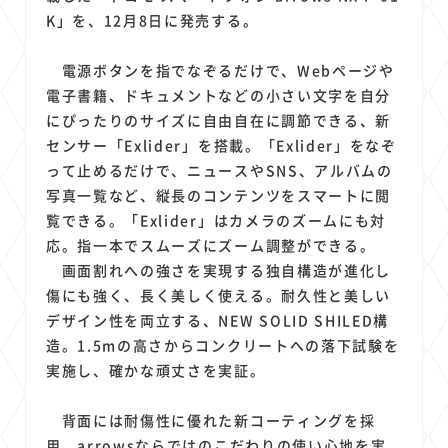
1
1
1
1
1
原材料費
端末価格
G20
購買力
MNO
K」を、12月8日に発売する。
1
1
1
スマートホーム家電
クラウド
ライドシェア
1
1
1
1
電源ボタンを指でなぞるだけで、Webページや
ポイントサービス
共通ポイント
経済圏
Azure AI
電子書籍、ドキュメントなどの小さい文字を自分
1
1
1
1
1
Google Pixel
surface
会社
価格
NTTドコモ
にぴったりのサイズに自由自在に調節できる、新
1
オンラインサロン
センサー「Exlider」を搭載。「Exlider」をなぞ
って止めるだけで、ニュースやSNS、アルバムの
写真一覧など、縦長のコンテンツをスマートに閲
覧できる。「Exlider」はカメラのズームにも対
応。指一本でスムーズにズーム調整ができる。
画面割れへの強さを実現する独自構造が進化し
傷にも強く、長く美しく使える。耐久性と美しい
デザイン性を両立する、NEW SOLID SHILED構
造。1.5mの高さからコンクリートへの落下試験を
実施し、確かな頑丈さを実証。
背面には耐傷性に優れた新コーティングを採
用。arrowsならではのこだわりの使い心地を実