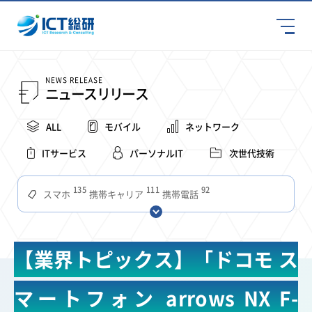
NEWS RELEASE
ニュースリリース
ALL
モバイル
ネットワーク
ITサービス
パーソナルIT
次世代技術
135
111
92
スマホ
携帯キャリア
携帯電話
68
65
63
59
スマートデバイス
通信速度
ビジネス
4Ｇ
57
55
54
53
52
コンテンツ
ソフトバンク
LTE
iPhone
au
【業界トピックス】「ドコモ ス
51
51
49
48
アプリ
つながりやすさ
電波状況
ドコモ
38
36
31
タブレット
インターネット
ビジネスシーン
マートフォン arrows NX F-
31
28
27
27
24
22
混雑環境
MVNO
SIM
電波
全国
楽天モバイル