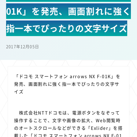
22
22
22
21
19
18
セキュリティ
サブスク
Wi-Fi
定額制
5G
有料
01K」を発売、画面割れに強く
17
16
14
14
14
電車
料金
所有状況
動画配信
SNS
13
13
13
11
ブロードバンド
Android
移動中
FTTH
指一本でぴったりの文字サイズ
11
11
11
公衆無線LAN
格安
キャッシュレス決済
11
9
8
8
待ち合わせ場所
スマートフォン
東西エリア別
音楽配信
2017年12月05日
8
8
7
7
ニュースアプリ
クラウドストレージ
Amazon
山手線
6
6
6
5
電子マネー
ワイモバイル
モバイルルーター
新幹線
5
4
4
4
4
3
生成AI
電子書籍
chatGPT
Gemini
AI
Copilot
「ドコモ スマートフォン arrows NX F-01K」を
3
3
3
3
3
OpenAI
Firefly
DALL-E
Mid Journey
Claude
発売、画面割れに強く指一本でぴったりの文字サ
3
3
3
3
イズ
オフィスビル
マイナポイント
海外料金
学割
2
2
2
2
2
2
Anthropic
Perplexity
YouTube
iPad
リスク
X
2
2
2
2
Genspark
配車アプリ
フードデリバリー
TikTok
株式会社NTTドコモは、電源ボタンをなぞって
2
2
2
2
2
2
1
操作することで、文字や画像の拡大、Web閲覧時
Netflix
Microsoft
Canva AI
Azure
Sora
LINE
法人
のオートスクロールなどができる「Exlider」を搭
1
1
1
1
1
中東情勢
輸送費
Facebook
twitter
Instagram
載した「ドコモ スマートフォン arrows NX F-01