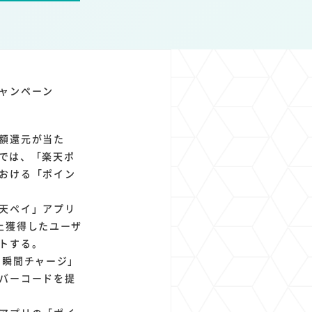
1
1
1
1
ト
経済圏
Azure AI
Google Pixel
ャンペーン
額還元が当た
ンでは、「楽天ポ
おける「ポイン
天ペイ」アプリ
上獲得したユーザ
トする。
 瞬間チャージ」
バーコードを提
。