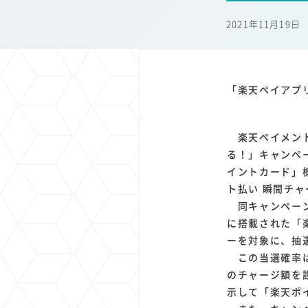
1
1
1
1
端末価格
G20
購買力
MNO
スマートホ
2021年11月19日
1
1
1
1
surface
会社
価格
NTTドコモ
オンライ
「楽天ペイアプ
楽天ペイメント
る！」キャンペー
イントカード」
ト払い 瞬間チ
同キャンペーン
に搭載された「
ーを対象に、抽
この当選確率は
のチャージ額を
示して「楽天ポ