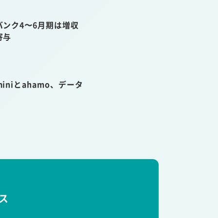
ンク4〜6月期は増収
寄与
niとahamo、データ
ス