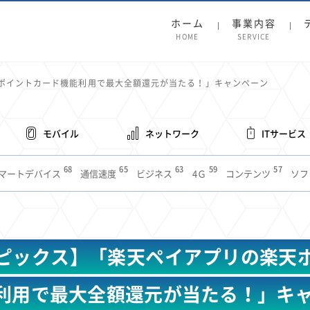
ホーム
事業内容
HOME
SERVICE
ポイントカード機能利用で最大全額還元が当たる！」キャンペーン
モバイル
ネットワーク
ITサービス
68
65
63
59
57
マートデバイス
通信速度
ビジネス
4Ｇ
コンテンツ
ソフ
38
36
31
31
28
レット
インターネット
ビジネスシーン
混雑環境
MVNO
1
19
18
17
16
14
14
14
5G
有料
電車
料金
所有状況
動画配信
SNS
11
9
8
8
待ち合わせ場所
スマートフォン
東西エリア別
音楽配信
ニュ
ピックス】「楽天ペイアプリの楽天
6
5
5
4
4
4
4
ルーター
新幹線
生成AI
電子書籍
chatGPT
Gemini
AI
3
3
3
2
2
2
ナポイント
海外料金
学割
Anthropic
Perplexity
YouTube
i
利用で最大全額還元が当たる！」キ
2
2
2
2
2
1
1
1
ft
Canva AI
Azure
Sora
LINE
法人
中東情勢
輸送費