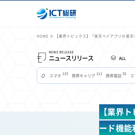
HOME
【業界トピックス】「楽天ペイアプリの楽天
NEWS RELEASE
ニュースリリース
ALL
135
111
92
スマホ
携帯キャリア
携帯電話
ス
51
49
48
つながりやすさ
電波状況
ドコモ
タブ
22
22
22
2
セキュリティ
サブスク
Wi-Fi
定額制
11
11
11
公衆無線LAN
格安
キャッシュレス決済
【業界ト
7
6
6
山手線
電子マネー
ワイモバイル
モバイル
3
3
3
Mid Journey
Claude
オフィスビル
マイ
ード機能
2
2
2
フードデリバリー
TikTok
Netflix
Microso