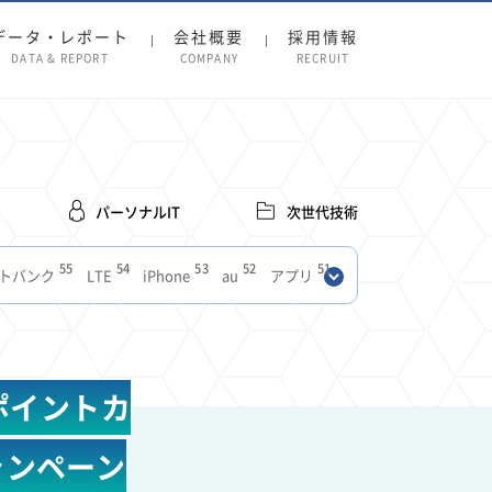
データ・レポート
会社概要
採用情報
DATA & REPORT
COMPANY
RECRUIT
パーソナルIT
次世代技術
55
54
53
52
51
トバンク
LTE
iPhone
au
アプリ
27
27
24
22
SIM
電波
全国
楽天モバイル
13
13
13
11
ブロードバンド
Android
移動中
FTTH
8
8
7
ースアプリ
クラウドストレージ
Amazon
ポイントカ
3
3
3
3
Copilot
OpenAI
Firefly
DALL-E
2
2
2
2
2
Pad
リスク
X
Genspark
配車アプリ
ャンペーン
1
1
1
1
Facebook
twitter
Instagram
原材料費