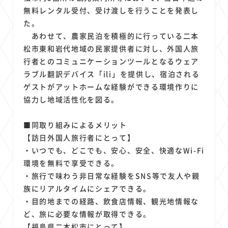
1
1
1
1
1
原材料費
端末価格
G20
購買力
MNO
無料レンタル受付、受け渡しを行うことを発表し
1
1
1
スマートホーム家電
クラウド
ライドシェア
た。
1
1
1
1
あわせて、農家民泊を積極的に行っている二本
ポイントサービス
共通ポイント
経済圏
Azure AI
松市東和岩代地域の民家提供者に対し、外国人旅
1
1
1
1
1
Google Pixel
surface
会社
価格
NTTドコモ
行者とのコミュニケーションツールとなるウェア
1
オンラインサロン
ラブル翻訳デバイス「ili」を提供し、宿泊される
ゲストがアットホームな経験ができる環境作りに
協力し地域活性化を図る。
■同取り組みによるメリット
【訪日外国人旅行者にとって】
・いつでも、どこでも、安心、安全、快適なWi-Fi
環境を無料で享受できる。
・旅行で味わう非日常な経験をSNS等で友人や親
族にリアルタイムにシェアできる。
・目的地までの経路、飲食店情報、観光地情報な
ど、旅に必要な情報が取得できる。
【福島県二本松市にとって】