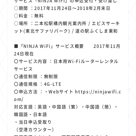
サービス「NINJA WiFi」の申込受付・受け渡し
○期間 ：2017年11月24日～2018年2月末日
○料金 ：無料
○場所 ：二本松駅構内観光案内所 / エビスサーキ
ット(東北サファリパーク) / 道の駅ふくしま東和
■「NINJA WiFi」サービス概要 2017年11月
24日現在
〇サービス内容 ：日本用Wi-Fiルーターレンタル
サービス
〇通信制限 ：無制限
〇通信規格 ：4G-LTE
〇申込方法 ：・Webサイト https://ninjawifi.c
om/
対応言語：英語・中国語（繁）・中国語（簡）・
韓国語・日本語
・当日申込受取り
（空港カウンター）