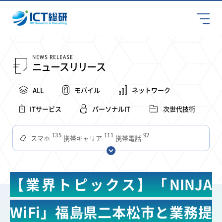
NEWS RELEASE
ニュースリリース
ALL
モバイル
ネットワーク
ITサービス
パーソナルIT
次世代技術
135
111
92
スマホ
携帯キャリア
携帯電話
68
65
63
59
スマートデバイス
通信速度
ビジネス
4Ｇ
57
55
54
53
52
コンテンツ
ソフトバンク
LTE
iPhone
au
【業界トピックス】「NINJA
51
51
49
48
アプリ
つながりやすさ
電波状況
ドコモ
38
36
31
タブレット
インターネット
ビジネスシーン
WiFi」福島県二本松市と業務提
31
28
27
27
24
22
混雑環境
MVNO
SIM
電波
全国
楽天モバイル