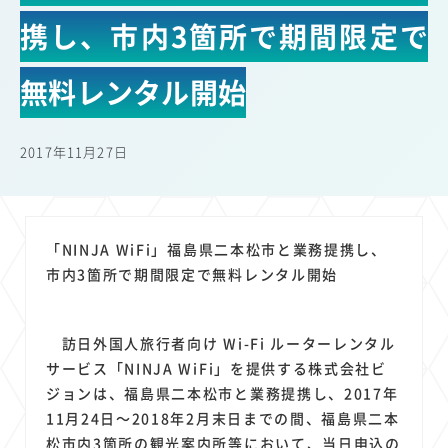
22
22
22
21
19
18
セキュリティ
サブスク
Wi-Fi
定額制
5G
有料
携し、市内3箇所で期間限定で
17
16
14
14
14
電車
料金
所有状況
動画配信
SNS
13
13
13
11
ブロードバンド
Android
移動中
FTTH
無料レンタル開始
11
11
11
公衆無線LAN
格安
キャッシュレス決済
11
9
8
8
待ち合わせ場所
スマートフォン
東西エリア別
音楽配信
2017年11月27日
8
8
7
7
ニュースアプリ
クラウドストレージ
Amazon
山手線
6
6
6
5
電子マネー
ワイモバイル
モバイルルーター
新幹線
5
4
4
4
4
3
生成AI
電子書籍
chatGPT
Gemini
AI
Copilot
「NINJA WiFi」福島県二本松市と業務提携し、
3
3
3
3
3
OpenAI
Firefly
DALL-E
Mid Journey
Claude
市内3箇所で期間限定で無料レンタル開始
3
3
3
3
オフィスビル
マイナポイント
海外料金
学割
2
2
2
2
2
2
Anthropic
Perplexity
YouTube
iPad
リスク
X
訪日外国人旅行者向け Wi-Fi ルーターレンタル
2
2
2
2
Genspark
配車アプリ
フードデリバリー
TikTok
サービス「NINJA WiFi」を提供する株式会社ビ
2
2
2
2
2
2
1
ジョンは、福島県二本松市と業務提携し、2017年
Netflix
Microsoft
Canva AI
Azure
Sora
LINE
法人
11月24日～2018年2月末日までの間、福島県二本
1
1
1
1
1
中東情勢
輸送費
Facebook
twitter
Instagram
松市内3箇所の観光案内所等において、当日申込の