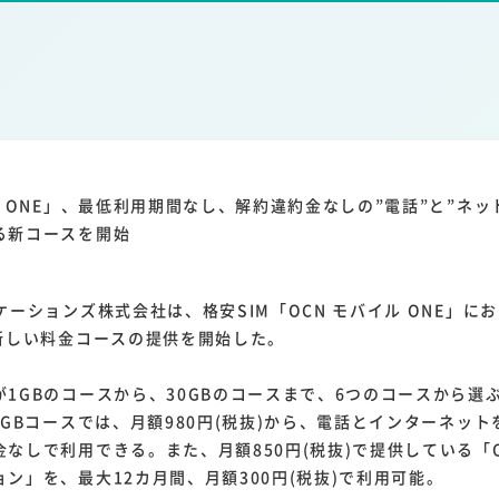
1
1
1
1
ーム家電
クラウド
ライドシェア
ポイントサービス
共通ポイン
1
ンサロン
ル ONE」、最低利用期間なし、解約違約金なしの”電話”と”ネット
る新コースを開始
ーションズ株式会社は、格安SIM「OCN モバイル ONE」におい
、新しい料金コースの提供を開始した。
1GBのコースから、30GBのコースまで、6つのコースから選
1GBコースでは、月額980円(税抜)から、電話とインターネッ
なしで利用できる。また、月額850円(税抜)で提供している「O
ン」を、最大12カ月間、月額300円(税抜)で利用可能。