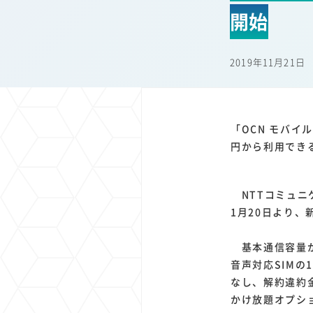
1
1
1
1
開始
端末価格
G20
購買力
MNO
スマートホ
1
1
1
1
surface
会社
価格
NTTドコモ
オンライ
2019年11月21日
「OCN モバイ
円から利用でき
NTTコミュニケ
1月20日より
基本通信容量が
音声対応SIMの
なし、解約違約金
かけ放題オプショ