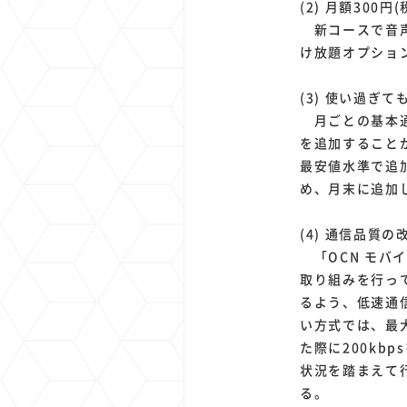
(2) 月額300
新コースで音声対
け放題オプション
(3) 使い過ぎて
月ごとの基本通
を追加することが
最安値水準で追
め、月末に追加
(4) 通信品質
「OCN モバ
取り組みを行っ
るよう、低速通
い方式では、最
た際に200k
状況を踏まえて行
る。