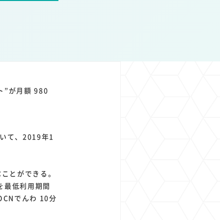
1
1
1
1
ト
経済圏
Azure AI
Google Pixel
”が月額 980
て、2019年1
ぶことができる。
トを最低利用期間
CNでんわ 10分