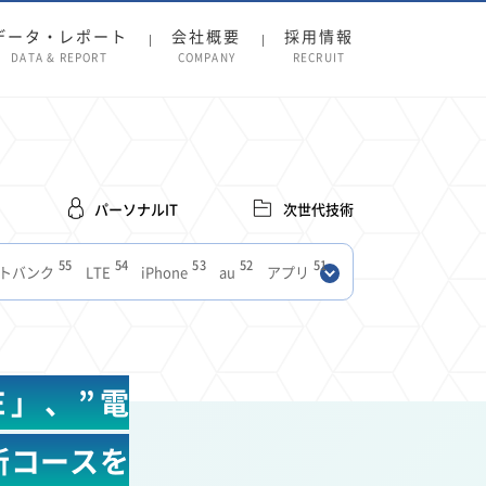
データ・レポート
会社概要
採用情報
DATA & REPORT
COMPANY
RECRUIT
パーソナルIT
次世代技術
55
54
53
52
51
トバンク
LTE
iPhone
au
アプリ
27
27
24
22
SIM
電波
全国
楽天モバイル
13
13
13
11
ブロードバンド
Android
移動中
FTTH
8
8
7
ースアプリ
クラウドストレージ
Amazon
E」、”電
3
3
3
3
Copilot
OpenAI
Firefly
DALL-E
2
2
2
2
2
Pad
リスク
X
Genspark
配車アプリ
る新コースを
1
1
1
1
Facebook
twitter
Instagram
原材料費