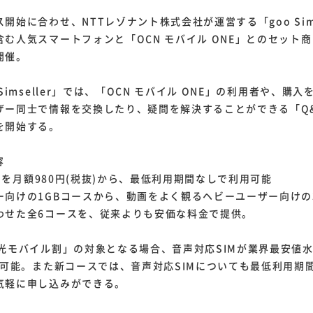
始に合わせ、NTTレゾナント株式会社が運営する「goo Sims
む人気スマートフォンと「OCN モバイル ONE」とのセット
開催。
Simseller」では、「OCN モバイル ONE」の利用者や、購
ザー同士で情報を交換したり、疑問を解決することができる「Q
を開始する。
容
SIMを月額980円(税抜)から、最低利用期間なしで利用可能
向けの1GBコースから、動画をよく観るヘビーユーザー向けの3
わせた全6コースを、従来よりも安価な料金で提供。
光モバイル割」の対象となる場合、音声対応SIMが業界最安値水準
利用可能。また新コースでは、音声対応SIMについても最低利用期
気軽に申し込みができる。