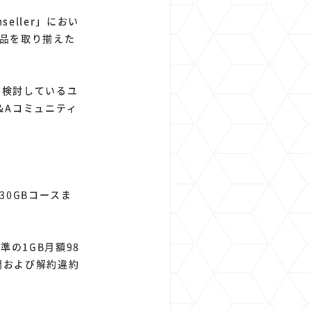
eller」におい
商品を取り揃えた
入を検討しているユ
&Aコミュニティ
0GBコースま
の1GB月額98
間および解約違約