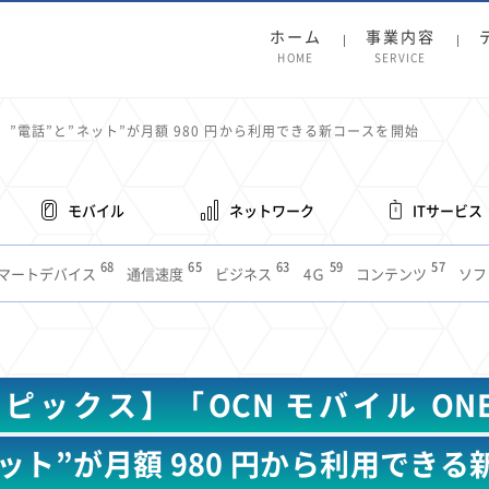
ホーム
事業内容
HOME
SERVICE
、”電話”と”ネット”が月額 980 円から利用できる新コースを開始
モバイル
ネットワーク
ITサービス
68
65
63
59
57
マートデバイス
通信速度
ビジネス
4Ｇ
コンテンツ
ソフ
38
36
31
31
28
レット
インターネット
ビジネスシーン
混雑環境
MVNO
1
19
18
17
16
14
14
14
5G
有料
電車
料金
所有状況
動画配信
SNS
11
9
8
8
待ち合わせ場所
スマートフォン
東西エリア別
音楽配信
ニュ
ピックス】「OCN モバイル ON
6
5
5
4
4
4
4
ルーター
新幹線
生成AI
電子書籍
chatGPT
Gemini
AI
3
3
3
2
2
2
ナポイント
海外料金
学割
Anthropic
Perplexity
YouTube
i
ット”が月額 980 円から利用でき
2
2
2
2
2
1
1
1
ft
Canva AI
Azure
Sora
LINE
法人
中東情勢
輸送費