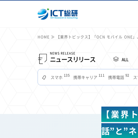
HOME
【業界トピックス】「OCN モバイル ONE」
NEWS RELEASE
ニュースリリース
ALL
135
111
92
スマホ
携帯キャリア
携帯電話
ス
51
49
48
つながりやすさ
電波状況
ドコモ
タブ
22
22
22
2
セキュリティ
サブスク
Wi-Fi
定額制
11
11
11
公衆無線LAN
格安
キャッシュレス決済
【業界ト
7
6
6
山手線
電子マネー
ワイモバイル
モバイル
3
3
3
Mid Journey
Claude
オフィスビル
マイ
話”と”ネ
2
2
2
フードデリバリー
TikTok
Netflix
Microso