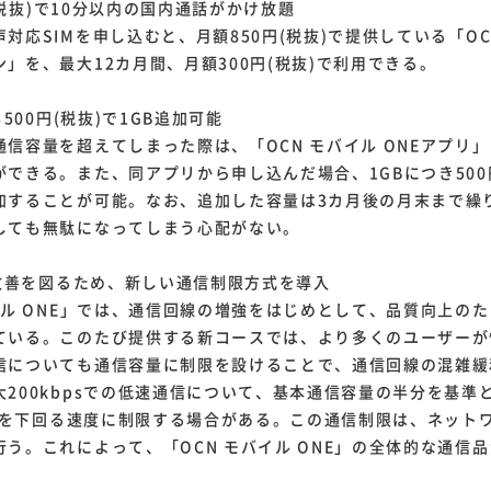
円(税抜)で10分以内の国内通話がかけ放題
応SIMを申し込むと、月額850円(税抜)で提供している「OC
」を、最大12カ月間、月額300円(税抜)で利用できる。
も500円(税抜)で1GB追加可能
信容量を超えてしまった際は、「OCN モバイル ONEアプリ
できる。また、同アプリから申し込んだ場合、1GBにつき500
加することが可能。なお、追加した容量は3カ月後の月末まで繰
しても無駄になってしまう心配がない。
の改善を図るため、新しい通信制限方式を導入
イル ONE」では、通信回線の増強をはじめとして、品質向上の
ている。このたび提供する新コースでは、より多くのユーザーが
信についても通信容量に制限を設けることで、通信回線の混雑緩
大200kbpsでの低速通信について、基本通信容量の半分を基準
bpsを下回る速度に制限する場合がある。この通信制限は、ネット
う。これによって、「OCN モバイル ONE」の全体的な通信