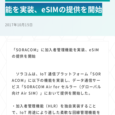
22
22
22
21
19
18
セキュリティ
サブスク
Wi-Fi
定額制
5G
有料
能を実装、eSIMの提供を開始
17
16
14
14
14
電車
料金
所有状況
動画配信
SNS
13
13
13
11
ブロードバンド
Android
移動中
FTTH
2017年10月15日
11
11
11
公衆無線LAN
格安
キャッシュレス決済
11
9
8
8
待ち合わせ場所
スマートフォン
東西エリア別
音楽配信
8
8
7
7
ニュースアプリ
クラウドストレージ
Amazon
山手線
「SORACOM」に加入者管理機能を実装、eSIM
6
6
6
5
電子マネー
ワイモバイル
モバイルルーター
新幹線
の提供を開始
5
4
4
4
4
3
生成AI
電子書籍
chatGPT
Gemini
AI
Copilot
3
3
3
3
3
OpenAI
Firefly
DALL-E
Mid Journey
Claude
ソラコムは、IoT 通信プラットフォーム「SOR
3
3
3
3
オフィスビル
マイナポイント
海外料金
学割
ACOM」に以下の機能を実装し、データ通信サー
2
2
2
2
2
2
Anthropic
Perplexity
YouTube
iPad
リスク
X
ビス「SORACOM Air for セルラー（グローバル
2
2
2
2
向け Air SIM）」において提供を開始した。
Genspark
配車アプリ
フードデリバリー
TikTok
2
2
2
2
2
2
1
Netflix
Microsoft
Canva AI
Azure
Sora
LINE
法人
・加入者管理機能（HLR）を独自実装すること
1
1
1
1
1
中東情勢
輸送費
Facebook
twitter
Instagram
で、IoT 用途により適した柔軟な回線管理機能を