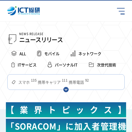
NEWS RELEASE
ニュースリリース
ALL
モバイル
ネットワーク
ITサービス
パーソナルIT
次世代技術
135
111
92
スマホ
携帯キャリア
携帯電話
68
65
63
59
スマートデバイス
通信速度
ビジネス
4Ｇ
57
55
54
53
52
コンテンツ
ソフトバンク
LTE
iPhone
au
【業界トピックス】
51
51
49
48
アプリ
つながりやすさ
電波状況
ドコモ
38
36
31
タブレット
インターネット
ビジネスシーン
「SORACOM」に加入者管理機
31
28
27
27
24
22
混雑環境
MVNO
SIM
電波
全国
楽天モバイル