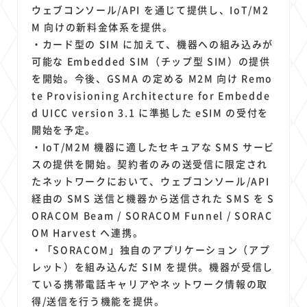
1
1
1
1
1
原材料費
端末価格
G20
購買力
MNO
ウェブコンソール/API を通じて提供し、IoT/M2
1
1
1
M 向けの新料金体系を提供。
スマートホーム家電
クラウド
ライドシェア
・カード型の SIM に加えて、機器への組み込みが
1
1
1
1
ポイントサービス
共通ポイント
経済圏
Azure AI
可能な Embedded SIM（チップ型 SIM）の提供
1
1
1
1
1
Google Pixel
surface
会社
価格
NTTドコモ
を開始。今後、GSMA の定める M2M 向け Remo
1
オンラインサロン
te Provisioning Architecture for Embedde
d UICC version 3.1 に準拠した eSIM の受付を
開始を予定。
・IoT/M2M 機器に適したセキュアな SMS サービ
スの提供を開始。契約者のみの送受信に限定され
たネットワークにおいて、ウェブコンソール/API
経由の SMS 送信と機器から送信された SMS を S
ORACOM Beam / SORACOM Funnel / SORAC
OM Harvest へ連携。
・「SORACOM」独自のアプリケーション（アプ
レット）を組み込んだ SIM を提供。機器が受信し
ている携帯電話キャリアやネットワーク情報の取
得/送信を行う機能を提供。