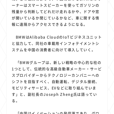
1
1
1
1
1
原材料費
端末価格
G20
購買力
MNO
ーナーはスマートスピーカーを使ってガソリンの
1
1
1
スマートホーム家電
クラウド
ライドシェア
残量から判断してどれだけ走れるかや、ドアや窓
1
1
1
1
が開いているか閉じているかなど、車に関する情
ポイントサービス
共通ポイント
経済圏
Azure AI
報に遠隔からアクセスできるようになる。
1
1
1
1
1
Google Pixel
surface
会社
価格
NTTドコモ
1
オンラインサロン
BMWはAlibaba CloudのIoTビジネスユニット
と協力して、同社の車載用インフォテイメントシ
ステムを中国の消費者に向けて導入していく。
「BMWグループは、新しい戦略の中心的な柱の
1つとして、伝統的な高級自動車メーカー・サービ
スプロバイダーからテクノロジーカンパニーへの
シフトを目指すべく、自動運転、デジタル接続、
モビリティサービス、EVなどに取り組んでいま
す」と、副社長のJoseph Zheng氏は語ってい
る。
「中国はイノベーションの発信源であり、グロ