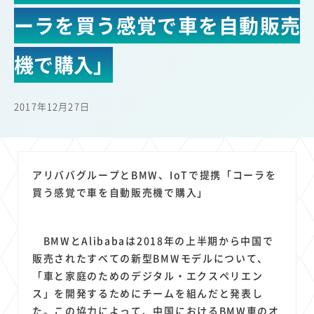
22
22
22
21
19
18
セキュリティ
サブスク
Wi-Fi
定額制
5G
有料
ーラを買う感覚で車を自動販売
17
16
14
14
14
電車
料金
所有状況
動画配信
SNS
13
13
13
11
ブロードバンド
Android
移動中
FTTH
機で購入」
11
11
11
公衆無線LAN
格安
キャッシュレス決済
11
9
8
8
待ち合わせ場所
スマートフォン
東西エリア別
音楽配信
2017年12月27日
8
8
7
7
ニュースアプリ
クラウドストレージ
Amazon
山手線
6
6
6
5
電子マネー
ワイモバイル
モバイルルーター
新幹線
5
4
4
4
4
3
生成AI
電子書籍
chatGPT
Gemini
AI
Copilot
アリババグループとBMW、IoTで提携「コーラを
3
3
3
3
3
OpenAI
Firefly
DALL-E
Mid Journey
Claude
買う感覚で車を自動販売機で購入」
3
3
3
3
オフィスビル
マイナポイント
海外料金
学割
2
2
2
2
2
2
Anthropic
Perplexity
YouTube
iPad
リスク
X
BMWとAlibabaは2018年の上半期から中国で
2
2
2
2
Genspark
配車アプリ
フードデリバリー
TikTok
販売されたすべての新型BMWモデルについて、
2
2
2
2
2
2
1
「車と家庭のためのデジタル・エクスペリエン
Netflix
Microsoft
Canva AI
Azure
Sora
LINE
法人
ス」を開発するためにチームを組んだと発表し
1
1
1
1
1
中東情勢
輸送費
Facebook
twitter
Instagram
た。この協力によって、中国におけるBMW車のオ