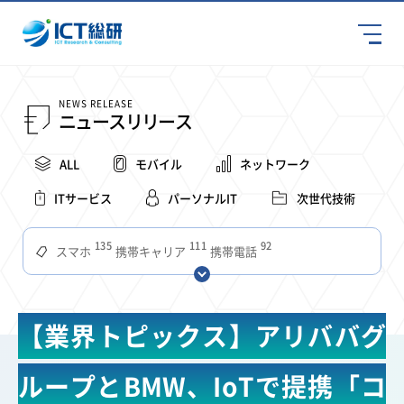
NEWS RELEASE
ニュースリリース
ALL
モバイル
ネットワーク
ITサービス
パーソナルIT
次世代技術
135
111
92
スマホ
携帯キャリア
携帯電話
68
65
63
59
スマートデバイス
通信速度
ビジネス
4Ｇ
57
55
54
53
52
コンテンツ
ソフトバンク
LTE
iPhone
au
【業界トピックス】アリババグ
51
51
49
48
アプリ
つながりやすさ
電波状況
ドコモ
38
36
31
タブレット
インターネット
ビジネスシーン
ループとBMW、IoTで提携「コ
31
28
27
27
24
22
混雑環境
MVNO
SIM
電波
全国
楽天モバイル