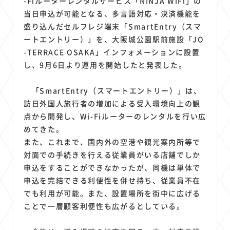
-Fiルーターレンタルサービス「NINJA WiFi」の
1
1
1
1
1
原材料費
端末価格
G20
購買力
MNO
当日申込が可能となる、多言語対応・決済機能を
1
1
1
スマートホーム家電
クラウド
ライドシェア
盛り込んだセルフレジ端末「SmartEntry（スマ
1
1
1
1
ポイントサービス
共通ポイント
経済圏
Azure AI
ートエントリー）」を、大阪城公園駅前施設「JO
1
1
1
1
1
-TERRACE OSAKA」インフォメーションに設置
Google Pixel
surface
会社
価格
NTTドコモ
し、9月6日より運用を開始したと発表した。
1
オンラインサロン
「SmartEntry（スマートエントリー）」は、
訪日外国人旅行者の増加による受入環境向上の観
点から開発し、Wi-Fiルーターのレンタルを行い広
めてきた。
また、これまで、国内外の空港や観光案内所等で
対面での手続きを行える従業員がいる店舗でしか
申込をすることができなかったが、同機は単体で
申込を完結できる利便性を併せ持ち、従業員不在
でも利用が可能。また、設置場所を街中に広げる
ことで一層顧客利便性も広がるとしている。