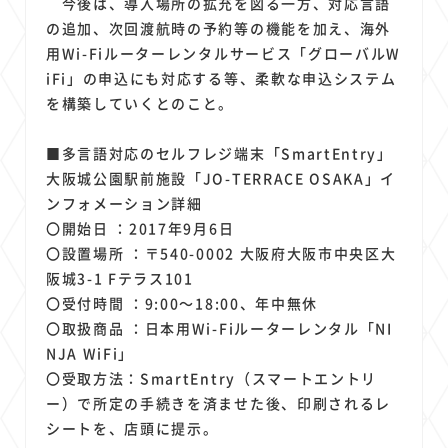
今後は、導入場所の拡充を図る一方、対応言語
の追加、次回渡航時の予約等の機能を加え、海外
用Wi-Fiルーターレンタルサービス「グローバルW
iFi」の申込にも対応する等、柔軟な申込システム
を構築していくとのこと。
■多言語対応のセルフレジ端末「SmartEntry」
大阪城公園駅前施設「JO-TERRACE OSAKA」イ
ンフォメーション詳細
〇開始日 ：2017年9月6日
〇設置場所 ：〒540-0002 大阪府大阪市中央区大
阪城3-1 Fテラス101
〇受付時間 ：9:00～18:00、年中無休
〇取扱商品 ：日本用Wi-Fiルーターレンタル「NI
NJA WiFi」
〇受取方法：SmartEntry（スマートエントリ
ー）で所定の手続きを済ませた後、印刷されるレ
シートを、店頭に提示。