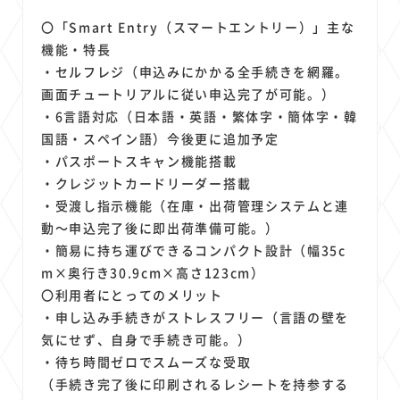
〇「Smart Entry（スマートエントリー）」主な
機能・特長
・セルフレジ（申込みにかかる全手続きを網羅。
画面チュートリアルに従い申込完了が可能。）
・6言語対応（日本語・英語・繁体字・簡体字・韓
国語・スペイン語）今後更に追加予定
・パスポートスキャン機能搭載
・クレジットカードリーダー搭載
・受渡し指示機能（在庫・出荷管理システムと連
動～申込完了後に即出荷準備可能。）
・簡易に持ち運びできるコンパクト設計（幅35c
m×奥行き30.9cm×高さ123cm）
〇利用者にとってのメリット
・申し込み手続きがストレスフリー（言語の壁を
気にせず、自身で手続き可能。）
・待ち時間ゼロでスムーズな受取
（手続き完了後に印刷されるレシートを持参する