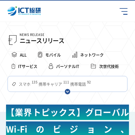
NEWS RELEASE
ニュースリリース
ALL
モバイル
ネットワーク
ITサービス
パーソナルIT
次世代技術
135
111
92
スマホ
携帯キャリア
携帯電話
68
65
63
59
スマートデバイス
通信速度
ビジネス
4Ｇ
57
55
54
53
52
コンテンツ
ソフトバンク
LTE
iPhone
au
【業界トピックス】グローバル
51
51
49
48
アプリ
つながりやすさ
電波状況
ドコモ
38
36
31
タブレット
インターネット
ビジネスシーン
Wi-Fiのビジョン、
31
28
27
27
24
22
混雑環境
MVNO
SIM
電波
全国
楽天モバイル