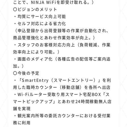
ことで、NINJA WiFiを即受け取れる。）
〇ビジョンのメリット
・均質にサービス向上可能
・セルフ対応による省力化
（申込登録から出荷登録等の作業が自動化され、
商品管理強化とあわせ作業効率が向上。）
・スタッフのお客様対応力向上（負荷軽減、作業
効率向上により可能。）
・画面のメディア化（各種広告の配信等ご案内追
加。）
〇今後の予定
・「SmartEntry（スマートエントリー）」を利
用した臨時カウンター（移動店舗）を各所へ出店
・Wi-Fiルーター受取り用スマート宅配BOX「ス
マートピックアップ」とあわせ24時間稼動無人店
舗を実現
・観光案内所等の委託カウンターにおける受付業
務に利用