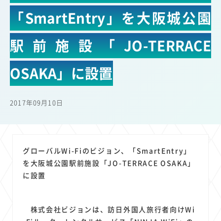
22
22
22
21
19
18
セキュリティ
サブスク
Wi-Fi
定額制
5G
有料
「SmartEntry」を大阪城公園
17
16
14
14
14
電車
料金
所有状況
動画配信
SNS
13
13
13
11
ブロードバンド
Android
移動中
FTTH
駅前施設「JO-TERRACE
11
11
11
公衆無線LAN
格安
キャッシュレス決済
OSAKA」に設置
11
9
8
8
待ち合わせ場所
スマートフォン
東西エリア別
音楽配信
8
8
7
7
ニュースアプリ
クラウドストレージ
Amazon
山手線
6
6
6
5
電子マネー
ワイモバイル
モバイルルーター
新幹線
2017年09月10日
5
4
4
4
4
3
生成AI
電子書籍
chatGPT
Gemini
AI
Copilot
3
3
3
3
3
OpenAI
Firefly
DALL-E
Mid Journey
Claude
3
3
3
3
オフィスビル
マイナポイント
海外料金
学割
グローバルWi-Fiのビジョン、「SmartEntry」
2
2
2
2
2
2
を大阪城公園駅前施設「JO-TERRACE OSAKA」
Anthropic
Perplexity
YouTube
iPad
リスク
X
に設置
2
2
2
2
Genspark
配車アプリ
フードデリバリー
TikTok
2
2
2
2
2
2
1
Netflix
Microsoft
Canva AI
Azure
Sora
LINE
法人
1
1
1
1
1
株式会社ビジョンは、訪日外国人旅行者向けWi
中東情勢
輸送費
Facebook
twitter
Instagram