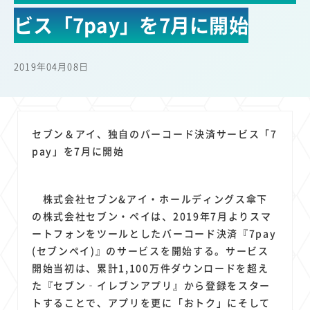
22
22
22
21
19
18
セキュリティ
サブスク
Wi-Fi
定額制
5G
有料
ビス「7pay」を7月に開始
17
16
14
14
14
電車
料金
所有状況
動画配信
SNS
13
13
13
11
ブロードバンド
Android
移動中
FTTH
2019年04月08日
11
11
11
公衆無線LAN
格安
キャッシュレス決済
11
9
8
8
待ち合わせ場所
スマートフォン
東西エリア別
音楽配信
8
8
7
7
ニュースアプリ
クラウドストレージ
Amazon
山手線
セブン＆アイ、独自のバーコード決済サービス「7
6
6
6
5
電子マネー
ワイモバイル
モバイルルーター
新幹線
pay」を7月に開始
5
4
4
4
4
3
生成AI
電子書籍
chatGPT
Gemini
AI
Copilot
3
3
3
3
3
OpenAI
Firefly
DALL-E
Mid Journey
Claude
株式会社セブン&アイ・ホールディングス傘下
3
3
3
3
オフィスビル
マイナポイント
海外料金
学割
の株式会社セブン・ペイは、2019年7月よりスマ
2
2
2
2
2
2
Anthropic
Perplexity
YouTube
iPad
リスク
X
ートフォンをツールとしたバーコード決済『7pay
2
2
2
2
(セブンペイ)』のサービスを開始する。サービス
Genspark
配車アプリ
フードデリバリー
TikTok
開始当初は、累計1,100万件ダウンロードを超え
2
2
2
2
2
2
1
Netflix
Microsoft
Canva AI
Azure
Sora
LINE
法人
た『セブン‐イレブンアプリ』から登録をスター
1
1
1
1
1
中東情勢
輸送費
Facebook
twitter
Instagram
トすることで、アプリを更に「おトク」にそして