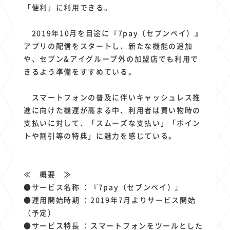
1
1
1
1
1
原材料費
端末価格
G20
購買力
MNO
「便利」に利用できる。
1
1
1
スマートホーム家電
クラウド
ライドシェア
2019年10月を目途に『7pay（セブンペイ）』
1
1
1
1
ポイントサービス
共通ポイント
経済圏
Azure AI
アプリの配信をスタートし、新たな機能の追加
1
1
1
1
1
Google Pixel
surface
会社
価格
NTTドコモ
や、セブン&アイグループ外の加盟店でも利用で
1
オンラインサロン
きるよう準備をすすめている。
スマートフォンの普及に伴いキャッシュレス推
進に向けた機運が高まる中、利用者は買い物時の
支払いに対して、「スムーズな支払い」「ポイン
トや割引等の特典」に魅力を感じている。
≪ 概要 ≫
●サービス名称 ：『7pay（セブンペイ）』
●運用開始時期 ：2019年7月よりサービス開始
（予定）
●サービス特長 ：スマートフォンをツールとした