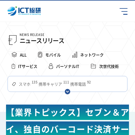
NEWS RELEASE
ニュースリリース
ALL
モバイル
ネットワーク
ITサービス
パーソナルIT
次世代技術
135
111
92
スマホ
携帯キャリア
携帯電話
68
65
63
59
スマートデバイス
通信速度
ビジネス
4Ｇ
57
55
54
53
52
コンテンツ
ソフトバンク
LTE
iPhone
au
【業界トピックス】セブン＆ア
51
51
49
48
アプリ
つながりやすさ
電波状況
ドコモ
38
36
31
タブレット
インターネット
ビジネスシーン
イ、独自のバーコード決済サー
31
28
27
27
24
22
混雑環境
MVNO
SIM
電波
全国
楽天モバイル