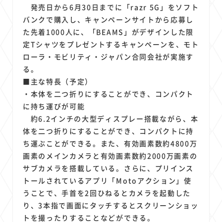
1
1
1
1
1
原材料費
端末価格
G20
購買力
MNO
発売日から6月30日までに「razr 5G」をソフト
1
1
1
バンクで購入し、キャンペーンサイトから応募し
スマートホーム家電
クラウド
ライドシェア
た先着1000人に、「BEAMS」がデザインした限
1
1
1
1
ポイントサービス
共通ポイント
経済圏
Azure AI
定Tシャツをプレゼントするキャンペーンを、モト
1
1
1
1
1
Google Pixel
surface
会社
価格
NTTドコモ
ローラ・モビリティ・ジャパン合同会社が実施す
1
オンラインサロン
る。
■主な特長（予定）
・本体を二つ折りにすることができ、コンパクト
に持ち運びが可能
約6.2インチの大型ディスプレー搭載ながら、本
体を二つ折りにすることができ、コンパクトに持
ち運ぶことができる。また、有効画素数約4800万
画素のメインカメラと有効画素数約2000万画素の
サブカメラを搭載している。さらに、プリインス
トールされているアプリ「Motoアクション」使
うことで、手首を2回ひねるとカメラを起動した
り、3本指で画面にタッチするとスクリーンショッ
トを撮ったりすることなどができる。