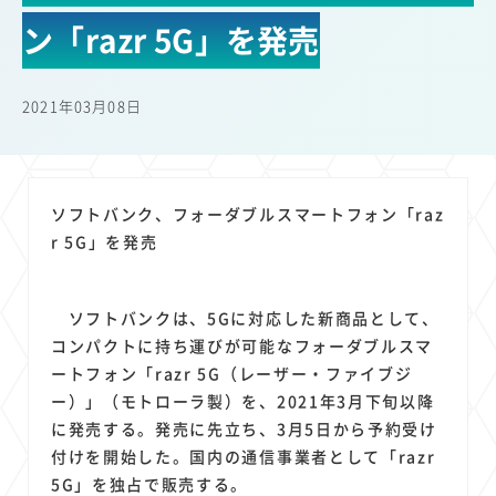
22
22
22
21
19
18
セキュリティ
サブスク
Wi-Fi
定額制
5G
有料
ン「razr 5G」を発売
17
16
14
14
14
電車
料金
所有状況
動画配信
SNS
13
13
13
11
ブロードバンド
Android
移動中
FTTH
2021年03月08日
11
11
11
公衆無線LAN
格安
キャッシュレス決済
11
9
8
8
待ち合わせ場所
スマートフォン
東西エリア別
音楽配信
8
8
7
7
ニュースアプリ
クラウドストレージ
Amazon
山手線
ソフトバンク、フォーダブルスマートフォン「raz
6
6
6
5
電子マネー
ワイモバイル
モバイルルーター
新幹線
r 5G」を発売
5
4
4
4
4
3
生成AI
電子書籍
chatGPT
Gemini
AI
Copilot
3
3
3
3
3
OpenAI
Firefly
DALL-E
Mid Journey
Claude
ソフトバンクは、5Gに対応した新商品として、
3
3
3
3
オフィスビル
マイナポイント
海外料金
学割
コンパクトに持ち運びが可能なフォーダブルスマ
2
2
2
2
2
2
Anthropic
Perplexity
YouTube
iPad
リスク
X
ートフォン「razr 5G（レーザー・ファイブジ
2
2
2
2
ー）」（モトローラ製）を、2021年3月下旬以降
Genspark
配車アプリ
フードデリバリー
TikTok
に発売する。発売に先立ち、3月5日から予約受け
2
2
2
2
2
2
1
Netflix
Microsoft
Canva AI
Azure
Sora
LINE
法人
付けを開始した。国内の通信事業者として「razr
1
1
1
1
1
中東情勢
輸送費
Facebook
twitter
Instagram
5G」を独占で販売する。