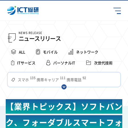
NEWS RELEASE
ニュースリリース
ALL
モバイル
ネットワーク
ITサービス
パーソナルIT
次世代技術
135
111
92
スマホ
携帯キャリア
携帯電話
68
65
63
59
スマートデバイス
通信速度
ビジネス
4Ｇ
57
55
54
53
52
コンテンツ
ソフトバンク
LTE
iPhone
au
【業界トピックス】ソフトバン
51
51
49
48
アプリ
つながりやすさ
電波状況
ドコモ
38
36
31
タブレット
インターネット
ビジネスシーン
ク、フォーダブルスマートフォ
31
28
27
27
24
22
混雑環境
MVNO
SIM
電波
全国
楽天モバイル