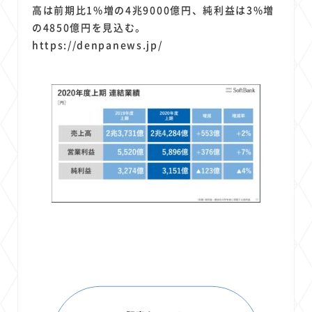
1
1
1
1
1
原材料費
端末価格
G20
購買力
MNO
高は前期比1%増の4兆9000億円、純利益は3%増
1
1
1
の4850億円を見込む。
スマートホーム家電
クラウド
ライドシェア
https://denpanews.jp/
1
1
1
1
ポイントサービス
共通ポイント
経済圏
Azure AI
1
1
1
1
1
Google Pixel
surface
会社
価格
NTTドコモ
1
オンラインサロン