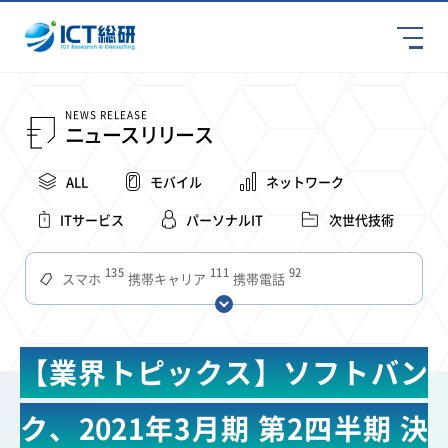
NEWS RELEASE
ニュースリリース
ALL
モバイル
ネットワーク
ITサービス
パーソナルIT
次世代技術
135
111
92
スマホ
携帯キャリア
携帯電話
68
65
63
59
スマートデバイス
通信速度
ビジネス
4Ｇ
57
55
54
53
52
コンテンツ
ソフトバンク
LTE
iPhone
au
【業界トピックス】ソフトバン
51
51
49
48
アプリ
つながりやすさ
電波状況
ドコモ
38
36
31
タブレット
インターネット
ビジネスシーン
ク、2021年3月期 第2四半期 決
31
28
27
27
24
22
混雑環境
MVNO
SIM
電波
全国
楽天モバイル