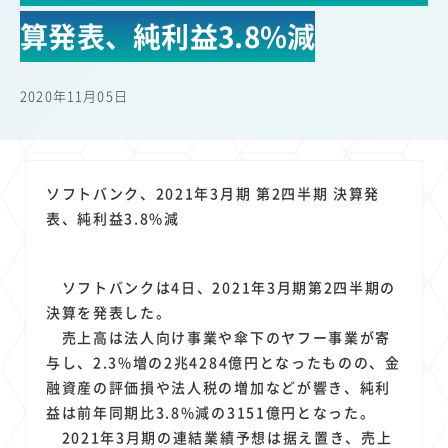
22
22
22
21
19
18
セキュリティ
サブスク
Wi-Fi
定額制
5G
有料
算発表、純利益3.8%減
17
16
14
14
14
電車
料金
所有状況
動画配信
SNS
13
13
13
11
ブロードバンド
Android
移動中
FTTH
2020年11月05日
11
11
11
公衆無線LAN
格安
キャッシュレス決済
11
9
8
8
待ち合わせ場所
スマートフォン
東西エリア別
音楽配信
8
8
7
7
ニュースアプリ
クラウドストレージ
Amazon
山手線
ソフトバンク、2021年3月期 第2四半期 決算発
6
6
6
5
電子マネー
ワイモバイル
モバイルルーター
新幹線
表、純利益3.8%減
5
4
4
4
4
3
生成AI
電子書籍
chatGPT
Gemini
AI
Copilot
3
3
3
3
3
OpenAI
Firefly
DALL-E
Mid Journey
Claude
ソフトバンクは4日、2021年3月期第2四半期の
3
3
3
3
オフィスビル
マイナポイント
海外料金
学割
決算を発表した。
2
2
2
2
2
2
Anthropic
Perplexity
YouTube
iPad
リスク
X
売上高は法人向け事業や傘下のヤフー事業が寄
2
2
2
2
与し、2.3%増の2兆4284億円となったものの、金
Genspark
配車アプリ
フードデリバリー
TikTok
融資産の評価損や法人税の増加などが響き、純利
2
2
2
2
2
2
1
Netflix
Microsoft
Canva AI
Azure
Sora
LINE
法人
益は前年同期比3.8%減の3151億円となった。
1
1
1
1
1
中東情勢
輸送費
Facebook
twitter
Instagram
2021年3月期の連結業績予想は据え置き、売上