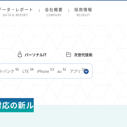
データ・レポート
会社概要
採用情報
DATA & REPORT
COMPANY
RECRUIT
パーソナルIT
次世代技術
55
54
53
52
51
トバンク
LTE
iPhone
au
アプリ
27
27
24
22
SIM
電波
全国
楽天モバイル
13
13
13
11
ブロードバンド
Android
移動中
FTTH
8
8
7
ースアプリ
クラウドストレージ
Amazon
対応の新ル
3
3
3
3
Copilot
OpenAI
Firefly
DALL-E
2
2
2
2
2
Pad
リスク
X
Genspark
配車アプリ
1
1
1
1
Facebook
twitter
Instagram
原材料費