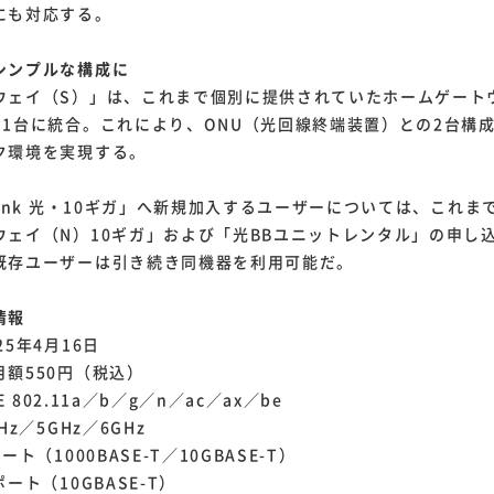
にも対応する。
シンプルな構成に
ウェイ（S）」は、これまで個別に提供されていたホームゲート
を1台に統合。これにより、ONU（光回線終端装置）との2台構
ク環境を実現する。
Bank 光・10ギガ」へ新規加入するユーザーについては、これ
ウェイ（N）10ギガ」および「光BBユニットレンタル」の申し
既存ユーザーは引き続き同機器を利用可能だ。
情報
5年4月16日
額550円（税込）
E 802.11a／b／g／n／ac／ax／be
Hz／5GHz／6GHz
ト（1000BASE-T／10GBASE-T）
ート（10GBASE-T）