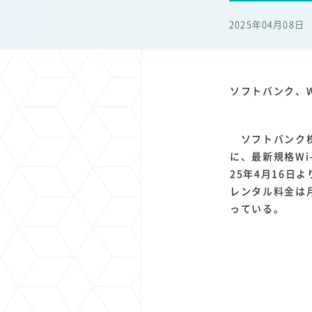
1
1
1
1
端末価格
G20
購買力
MNO
スマートホ
2025年04月08日
1
1
1
1
surface
会社
価格
NTTドコモ
オンライ
ソフトバンク、W
ソフトバンク株式
に、最新規格Wi
25年4月16日
レンタル料金は
っている。