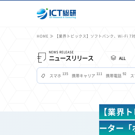
HOME
【業界トピックス】ソフトバンク、Wi-Fi 
NEWS RELEASE
ニュースリリース
ALL
135
111
92
スマホ
携帯キャリア
携帯電話
ス
51
49
48
つながりやすさ
電波状況
ドコモ
タブ
22
22
22
2
セキュリティ
サブスク
Wi-Fi
定額制
11
11
11
公衆無線LAN
格安
キャッシュレス決済
【業界ト
7
6
6
山手線
電子マネー
ワイモバイル
モバイル
3
3
3
Mid Journey
Claude
オフィスビル
マイ
ーター「
2
2
2
フードデリバリー
TikTok
Netflix
Microso