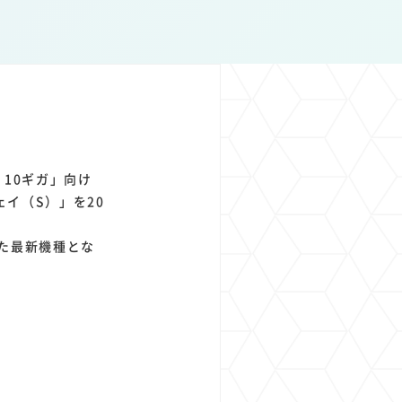
1
1
1
1
ト
経済圏
Azure AI
Google Pixel
・10ギガ」向け
ェイ（S）」を20
た最新機種とな