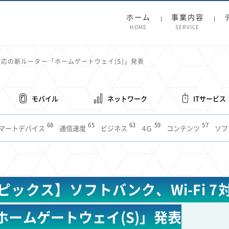
ホーム
事業内容
HOME
SERVICE
7対応の新ルーター「ホームゲートウェイ(S)」発表
モバイル
ネットワーク
ITサービス
68
65
63
59
57
マートデバイス
通信速度
ビジネス
4Ｇ
コンテンツ
ソフ
38
36
31
31
28
レット
インターネット
ビジネスシーン
混雑環境
MVNO
1
19
18
17
16
14
14
14
5G
有料
電車
料金
所有状況
動画配信
SNS
11
9
8
8
待ち合わせ場所
スマートフォン
東西エリア別
音楽配信
ニュ
ピックス】ソフトバンク、Wi-Fi 7
6
5
5
4
4
4
4
ルーター
新幹線
生成AI
電子書籍
chatGPT
Gemini
AI
3
3
3
2
2
2
ナポイント
海外料金
学割
Anthropic
Perplexity
YouTube
i
ホームゲートウェイ(S)」発表
2
2
2
2
2
1
1
1
ft
Canva AI
Azure
Sora
LINE
法人
中東情勢
輸送費