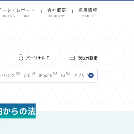
データ・レポート
会社概要
採用情報
DATA & REPORT
COMPANY
RECRUIT
パーソナルIT
次世代技術
55
54
53
52
51
トバンク
LTE
iPhone
au
アプリ
27
27
24
22
SIM
電波
全国
楽天モバイル
13
13
13
11
ブロードバンド
Android
移動中
FTTH
8
8
7
ースアプリ
クラウドストレージ
Amazon
円からの法
3
3
3
3
Copilot
OpenAI
Firefly
DALL-E
2
2
2
2
2
Pad
リスク
X
Genspark
配車アプリ
1
1
1
1
Facebook
twitter
Instagram
原材料費