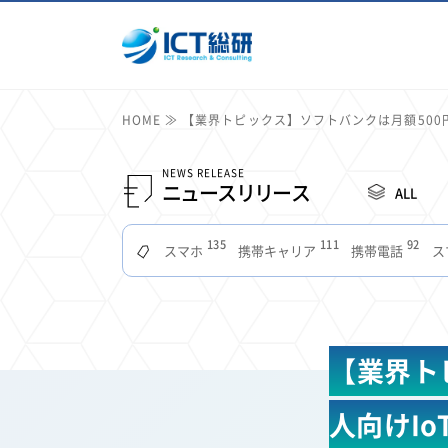
HOME
【業界トピックス】ソフトバンクは月額500
NEWS RELEASE
ニュースリリース
ALL
135
111
92
スマホ
携帯キャリア
携帯電話
ス
51
49
48
つながりやすさ
電波状況
ドコモ
タブ
22
22
22
2
セキュリティ
サブスク
Wi-Fi
定額制
11
11
11
公衆無線LAN
格安
キャッシュレス決済
【業界ト
7
6
6
山手線
電子マネー
ワイモバイル
モバイル
3
3
3
Mid Journey
Claude
オフィスビル
マイ
人向けI
2
2
2
フードデリバリー
TikTok
Netflix
Microso