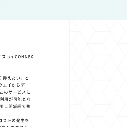
1
1
1
1
ト
経済圏
Azure AI
Google Pixel
on CONNEX
く抑えたい」と
ウエイからデー
このサービスに
の利用が可能とな
用し閉域網で接
コストの発生を