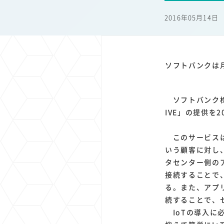
1
1
1
1
端末価格
G20
購買力
MNO
スマートホ
2016年05月14日
1
1
1
1
surface
会社
価格
NTTドコモ
オンライ
ソフトバンクは月
ソフトバンク株式
IVE」の提供を
このサービスは
いう顧客に対し
タセンター側の
接続することで、
る。また、アプ
続することで、
IoTの導入に