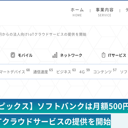
ホーム
事業内容
HOME
SERVICE
円からの法人向けIoTクラウドサービスの提供を開始
モバイル
ネットワーク
ITサービス
68
65
63
59
57
マートデバイス
通信速度
ビジネス
4Ｇ
コンテンツ
ソフ
38
36
31
31
28
レット
インターネット
ビジネスシーン
混雑環境
MVNO
1
19
18
17
16
14
14
14
5G
有料
電車
料金
所有状況
動画配信
SNS
11
9
8
8
待ち合わせ場所
スマートフォン
東西エリア別
音楽配信
ニュ
ピックス】ソフトバンクは月額500
6
5
5
4
4
4
4
ルーター
新幹線
生成AI
電子書籍
chatGPT
Gemini
AI
3
3
3
2
2
2
ナポイント
海外料金
学割
Anthropic
Perplexity
YouTube
i
oTクラウドサービスの提供を開始
2
2
2
2
2
1
1
1
ft
Canva AI
Azure
Sora
LINE
法人
中東情勢
輸送費