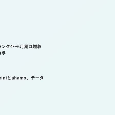
ンク4〜6月期は増収
寄与
niとahamo、データ