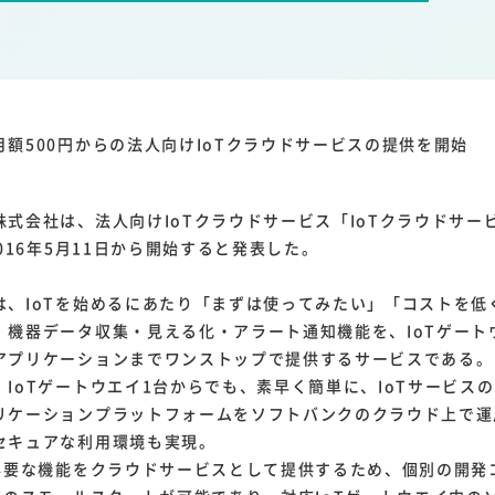
1
1
1
1
ーム家電
クラウド
ライドシェア
ポイントサービス
共通ポイン
1
ンサロン
額500円からの法人向けIoTクラウドサービスの提供を開始
会社は、法人向けIoTクラウドサービス「IoTクラウドサービス 
2016年5月11日から開始すると発表した。
、IoTを始めるにあたり「まずは使ってみたい」「コストを低
、機器データ収集・見える化・アラート通知機能を、IoTゲート
アプリケーションまでワンストップで提供するサービスである。
IoTゲートウエイ1台からでも、素早く簡単に、IoTサービス
リケーションプラットフォームをソフトバンクのクラウド上で運
セキュアな利用環境も実現。
必要な機能をクラウドサービスとして提供するため、個別の開発