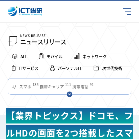
NEWS RELEASE
ニュースリリース
ALL
モバイル
ネットワーク
ITサービス
パーソナルIT
次世代技術
135
111
92
スマホ
携帯キャリア
携帯電話
68
65
63
59
スマートデバイス
通信速度
ビジネス
4Ｇ
57
55
54
53
52
コンテンツ
ソフトバンク
LTE
iPhone
au
【業界トピックス】ドコモ、フ
51
51
49
48
アプリ
つながりやすさ
電波状況
ドコモ
38
36
31
タブレット
インターネット
ビジネスシーン
ルHDの画面を2つ搭載したスマ
31
28
27
27
24
22
混雑環境
MVNO
SIM
電波
全国
楽天モバイル