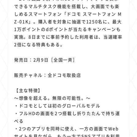
1
1
1
1
1
原材料費
端末価格
G20
購買力
MNO
できるマルチタスク機能を搭載し、大画面でも楽
1
1
1
スマートホーム家電
クラウド
ライドシェア
しめるスマートフォン「ドコモ スマートフォン M
1
1
1
1
Z-01K」。購入者を対象に抽選で1250名に、最大
ポイントサービス
共通ポイント
経済圏
Azure AI
1万ポイントのdポイントが当たるキャンペーンも
1
1
1
1
1
Google Pixel
surface
会社
価格
NTTドコモ
実施。8日までに事前予約した利用者は、当選確率
1
オンラインサロン
2倍になる特典もある。
発売日：2月9日［全国一斉］
販売チャネル：全ドコモ取扱店
【主な特徴】
～想像を超える。無限の可能性。～
・ドコモとしては初のグローバルモデル
・フルHDの画面を2つ搭載し折りたたんで持ち運
べる
・2つのアプリを同時に使え、一方の画面でWeb
サイトを見ながら、もう一方でSNSアプリを利用