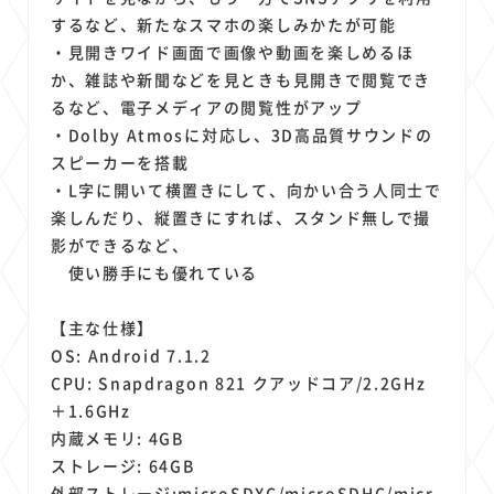
するなど、新たなスマホの楽しみかたが可能
・見開きワイド画面で画像や動画を楽しめるほ
か、雑誌や新聞などを見ときも見開きで閲覧でき
るなど、電子メディアの閲覧性がアップ
・Dolby Atmosに対応し、3D高品質サウンドの
スピーカーを搭載
・L字に開いて横置きにして、向かい合う人同士で
楽しんだり、縦置きにすれば、スタンド無しで撮
影ができるなど、
使い勝手にも優れている
【主な仕様】
OS: Android 7.1.2
CPU: Snapdragon 821 クアッドコア/2.2GHz
＋1.6GHz
内蔵メモリ: 4GB
ストレージ: 64GB
外部ストレージ:microSDXC/microSDHC/micr