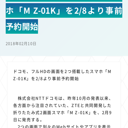
22
22
22
21
19
18
セキュリティ
サブスク
Wi-Fi
定額制
5G
有料
ホ「M Z-01K」を2/8より事前
17
16
14
14
14
電車
料金
所有状況
動画配信
SNS
13
13
13
11
ブロードバンド
Android
移動中
FTTH
予約開始
11
11
11
公衆無線LAN
格安
キャッシュレス決済
11
9
8
8
待ち合わせ場所
スマートフォン
東西エリア別
音楽配信
2018年02月10日
8
8
7
7
ニュースアプリ
クラウドストレージ
Amazon
山手線
6
6
6
5
電子マネー
ワイモバイル
モバイルルーター
新幹線
5
4
4
4
4
3
生成AI
電子書籍
chatGPT
Gemini
AI
Copilot
ドコモ、フルHDの画面を2つ搭載したスマホ「M
3
3
3
3
3
OpenAI
Firefly
DALL-E
Mid Journey
Claude
Z-01K」を2/8より事前予約開始
3
3
3
3
オフィスビル
マイナポイント
海外料金
学割
2
2
2
2
2
2
Anthropic
Perplexity
YouTube
iPad
リスク
X
株式会社NTTドコモは、昨年10月の発表以来、
2
2
2
2
Genspark
配車アプリ
フードデリバリー
TikTok
各方面から注目されていた、ZTEと共同開発した
2
2
2
2
2
2
1
折りたたみ式2画面スマホ「M Z-01K」を、2月9
Netflix
Microsoft
Canva AI
Azure
Sora
LINE
法人
日に発売する。
1
1
1
1
1
中東情勢
輸送費
Facebook
twitter
Instagram
2つの画面で別々のWebサイトやアプリを表示