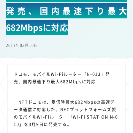
22
22
22
21
19
18
セキュリティ
サブスク
Wi-Fi
定額制
5G
有料
発売、国内最速下り最大
17
16
14
14
14
電車
料金
所有状況
動画配信
SNS
13
13
13
11
ブロードバンド
Android
移動中
FTTH
682Mbpsに対応
11
11
11
公衆無線LAN
格安
キャッシュレス決済
11
9
8
8
待ち合わせ場所
スマートフォン
東西エリア別
音楽配信
2017年03月10日
8
8
7
7
ニュースアプリ
クラウドストレージ
Amazon
山手線
6
6
6
5
電子マネー
ワイモバイル
モバイルルーター
新幹線
5
4
4
4
4
3
生成AI
電子書籍
chatGPT
Gemini
AI
Copilot
ドコモ、モバイルWi-Fiルーター「N-01J」発
3
3
3
3
3
OpenAI
Firefly
DALL-E
Mid Journey
Claude
売、国内最速下り最大682Mbpsに対応
3
3
3
3
オフィスビル
マイナポイント
海外料金
学割
2
2
2
2
2
2
Anthropic
Perplexity
YouTube
iPad
リスク
X
NTTドコモは、受信時最大682Mbpsの高速デ
2
2
2
2
Genspark
配車アプリ
フードデリバリー
TikTok
ータ通信に対応した、NECプラットフォームズ製
2
2
2
2
2
2
1
のモバイルWi-Fiルーター「Wi-Fi STATION N-0
Netflix
Microsoft
Canva AI
Azure
Sora
LINE
法人
1J」を3月9日に発売する。
1
1
1
1
1
中東情勢
輸送費
Facebook
twitter
Instagram