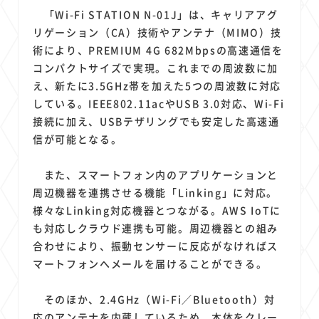
1
1
1
1
1
原材料費
端末価格
G20
購買力
MNO
「Wi-Fi STATION N-01J」は、キャリアアグ
1
1
1
スマートホーム家電
クラウド
ライドシェア
リゲーション（CA）技術やアンテナ（MIMO）技
1
1
1
1
術により、PREMIUM 4G 682Mbpsの高速通信を
ポイントサービス
共通ポイント
経済圏
Azure AI
コンパクトサイズで実現。これまでの周波数に加
1
1
1
1
1
Google Pixel
surface
会社
価格
NTTドコモ
え、新たに3.5GHz帯を加えた5つの周波数に対応
1
オンラインサロン
している。IEEE802.11acやUSB 3.0対応、Wi-Fi
接続に加え、USBテザリングでも安定した高速通
信が可能となる。
また、スマートフォン内のアプリケーションと
周辺機器を連携させる機能「Linking」に対応。
様々なLinking対応機器とつながる。AWS IoTに
も対応しクラウド連携も可能。周辺機器との組み
合わせにより、振動センサーに反応がなければス
マートフォンへメールを届けることができる。
そのほか、2.4GHz（Wi-Fi／Bluetooth）対
応のアンテナを内蔵しているため、本体をクレー