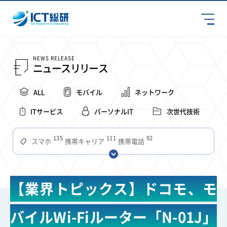
NEWS RELEASE
ニュースリリース
ALL
モバイル
ネットワーク
ITサービス
パーソナルIT
次世代技術
135
111
92
スマホ
携帯キャリア
携帯電話
68
65
63
59
スマートデバイス
通信速度
ビジネス
4Ｇ
57
55
54
53
52
コンテンツ
ソフトバンク
LTE
iPhone
au
【業界トピックス】ドコモ、モ
51
51
49
48
アプリ
つながりやすさ
電波状況
ドコモ
38
36
31
タブレット
インターネット
ビジネスシーン
バイルWi-Fiルーター「N-01J」
31
28
27
27
24
22
混雑環境
MVNO
SIM
電波
全国
楽天モバイル