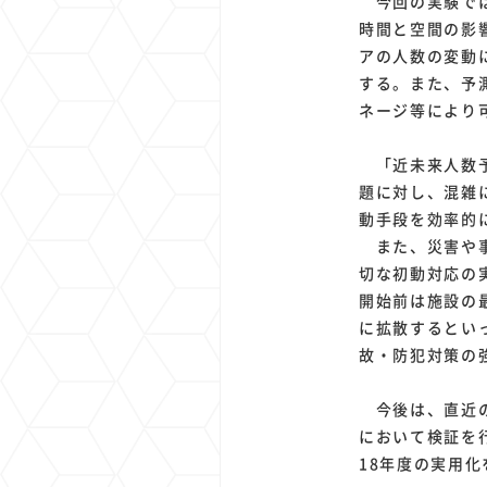
今回の実験では
時間と空間の影
アの人数の変動
する。また、予
ネージ等により
「近未来人数予
題に対し、混雑
動手段を効率的
また、災害や事
切な初動対応の
開始前は施設の
に拡散するとい
故・防犯対策の
今後は、直近の
において検証を
18年度の実用