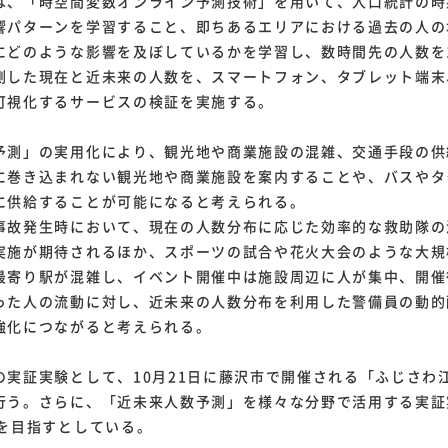
、「時空間変数オンライン予測技術」を用いて、人口統計の時
響パターンを学習すること、即ちあるエリアにおける過去の人の
にどのような影響を及ぼしているかを学習し、数時間先の人数を
測した現在と近未来の人数を、スマートフォン、タブレット端末
可視化するサービスの検証を実施する。
測」の実用化により、観光地や商業施設の混雑、交通手段の供
に巻き込まれない観光地や商業施設を案内することや、バスやタ
に供給することが可能になると考えられる。
故発生時において、現在の人数分布に応じた効率的な救助隊の
実施が期待されるほか、スポーツの試合や花火大会のような大規
最寄り駅が混雑し、イベント開催中は施設周辺に人が集中、開催
った人の流動に対し、近未来の人数分布を利用した警備員の動的
強化につながると考えられる。
実証実験として、10月21日に藤沢市で開催される「ふじさわ
行う。さらに、「近未来人数予測」を様々な分野で活用する実証
化を目指すとしている。