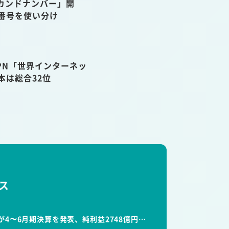
カンドナンバー」開
話番号を使い分け
VPN「世界インターネッ
本は総合32位
ス
が4〜6月期決算を発表、純利益2748億円…