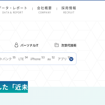
データ・レポート
会社概要
採用情報
DATA & REPORT
COMPANY
RECRUIT
パーソナルIT
次世代技術
55
54
53
52
51
トバンク
LTE
iPhone
au
アプリ
27
27
24
22
SIM
電波
全国
楽天モバイル
13
13
13
11
ブロードバンド
Android
移動中
FTTH
8
8
7
ースアプリ
クラウドストレージ
Amazon
した「近未
3
3
3
3
Copilot
OpenAI
Firefly
DALL-E
2
2
2
2
2
Pad
リスク
X
Genspark
配車アプリ
1
1
1
1
Facebook
twitter
Instagram
原材料費