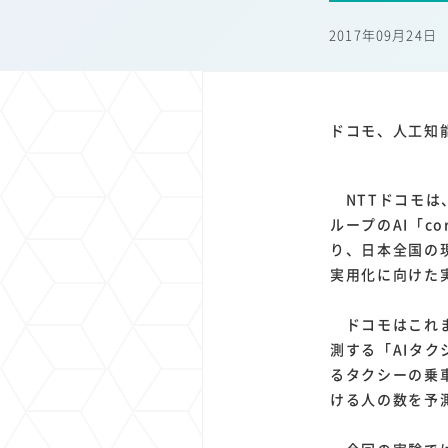
1
1
1
1
端末価格
G20
購買力
MNO
スマートホ
2017年09月24日
1
1
1
1
surface
会社
価格
NTTドコモ
オンライ
ドコモ、人工知
NTTドコモは
ループのAI「c
り、日本全国の
実用化に向けた
ドコモはこれま
測する「AIタ
るタクシーの乗
ける人の数を予