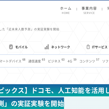
ホーム
事業内容
HOME
SERVICE
した「近未来人数予測」の実証実験を開始
モバイル
ネットワーク
ITサービス
68
65
63
59
57
マートデバイス
通信速度
ビジネス
4Ｇ
コンテンツ
ソフ
38
36
31
31
28
レット
インターネット
ビジネスシーン
混雑環境
MVNO
1
19
18
17
16
14
14
14
5G
有料
電車
料金
所有状況
動画配信
SNS
11
9
8
8
待ち合わせ場所
スマートフォン
東西エリア別
音楽配信
ニュ
ピックス】ドコモ、人工知能を活用
6
5
5
4
4
4
4
ルーター
新幹線
生成AI
電子書籍
chatGPT
Gemini
AI
3
3
3
2
2
2
ナポイント
海外料金
学割
Anthropic
Perplexity
YouTube
i
測」の実証実験を開始
2
2
2
2
2
1
1
1
ft
Canva AI
Azure
Sora
LINE
法人
中東情勢
輸送費