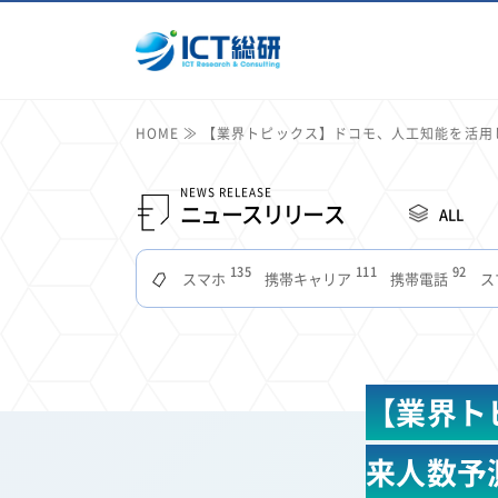
HOME
【業界トピックス】ドコモ、人工知能を活用
NEWS RELEASE
ニュースリリース
ALL
135
111
92
スマホ
携帯キャリア
携帯電話
ス
51
49
48
つながりやすさ
電波状況
ドコモ
タブ
22
22
22
2
セキュリティ
サブスク
Wi-Fi
定額制
11
11
11
公衆無線LAN
格安
キャッシュレス決済
【業界ト
7
6
6
山手線
電子マネー
ワイモバイル
モバイル
3
3
3
Mid Journey
Claude
オフィスビル
マイ
来人数予
2
2
2
フードデリバリー
TikTok
Netflix
Microso