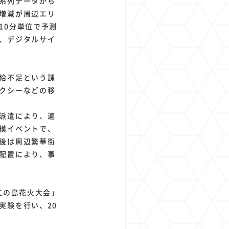
系列データから
増減が周辺エリ
10分単位で予測
、デジタルサイ
給不足という課
クシーなどの移
派遣により、適
模イベントで、
後は周辺繁華街
配置により、事
江の島花火大会」
実験を行い、20