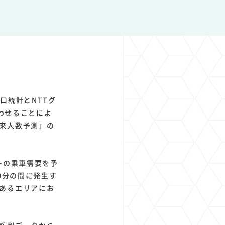
1
1
1
1
ト
経済圏
Azure AI
Google Pixel
口統計とNTTグ
合わせることによ
来人数予測」の
ーの乗車需要を予
0分の間に発生す
あるエリアにお