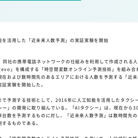
1
1
1
1
ーム家電
クラウド
ライドシェア
ポイントサービス
共通ポイン
1
ンサロン
能を活用した「近未来人数予測」の実証実験を開始
、同社の携帯電話ネットワークの仕組みを利用して作成される人
orevo」を構成する「時空間変数オンライン予測技術」を組み
現在および数時間先のあるエリアにおける人数を予測する「近未
実証実験を開始した。
で予測する技術として、2016年に人工知能を活用したタクシ
クシー」の開発に取り組んでいる。「AIタクシー」は、現在から3
車台数を予測するものに対し、「近未来人数予測」は数時間先の
測するものである。