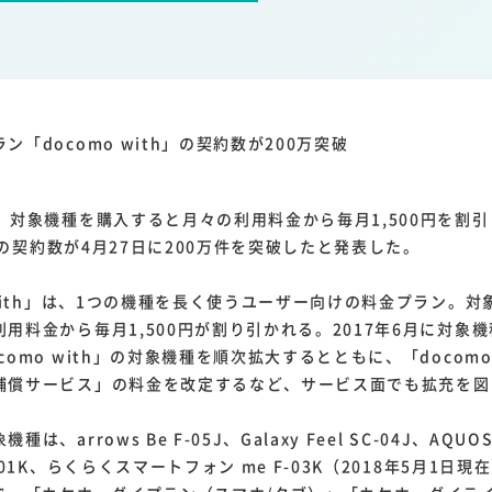
1
1
1
1
ーム家電
クラウド
ライドシェア
ポイントサービス
共通ポイン
1
ンサロン
ン「docomo with」の契約数が200万突破
、対象機種を購入すると月々の利用料金から毎月1,500円を割引
th」の契約数が4月27日に200万件を突破したと発表した。
with」は、1つの機種を長く使うユーザー向けの料金プラン。
用料金から毎月1,500円が割り引かれる。2017年6月に対象
como with」の対象機種を順次拡大するとともに、「docomo
補償サービス」の料金を改定するなど、サービス面でも拡充を図
arrows Be F-05J、Galaxy Feel SC-04J、AQUOS s
-01K、らくらくスマートフォン me F-03K（2018年5月1日現