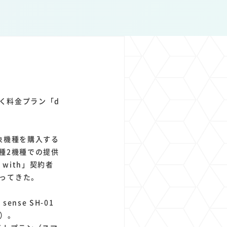
1
1
1
1
ト
経済圏
Azure AI
Google Pixel
く料金プラン「d
対象機種を購入する
機種2機種での提供
 with」契約者
ってきた。
ense SH-01
在）。