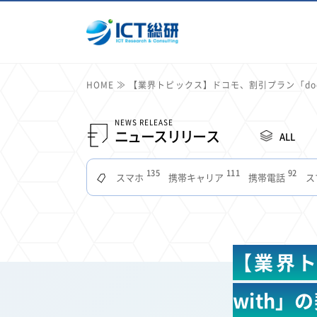
HOME
【業界トピックス】ドコモ、割引プラン「doc
NEWS RELEASE
ニュースリリース
ALL
135
111
92
スマホ
携帯キャリア
携帯電話
ス
51
49
48
つながりやすさ
電波状況
ドコモ
タブ
22
22
22
2
セキュリティ
サブスク
Wi-Fi
定額制
11
11
11
公衆無線LAN
格安
キャッシュレス決済
【業界ト
7
6
6
山手線
電子マネー
ワイモバイル
モバイル
3
3
3
Mid Journey
Claude
オフィスビル
マイ
with」
2
2
2
フードデリバリー
TikTok
Netflix
Microso