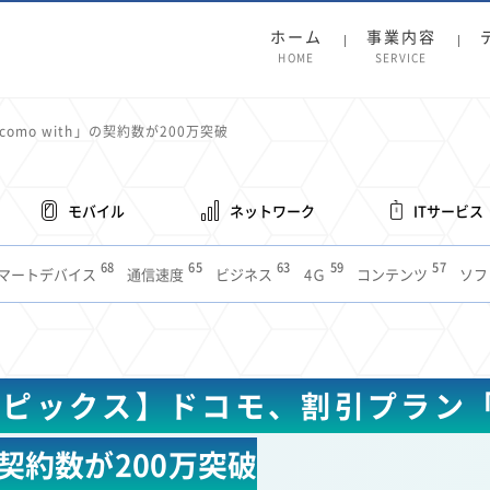
ホーム
事業内容
HOME
SERVICE
omo with」の契約数が200万突破
モバイル
ネットワーク
ITサービス
68
65
63
59
57
マートデバイス
通信速度
ビジネス
4Ｇ
コンテンツ
ソフ
38
36
31
31
28
レット
インターネット
ビジネスシーン
混雑環境
MVNO
1
19
18
17
16
14
14
14
5G
有料
電車
料金
所有状況
動画配信
SNS
11
9
8
8
待ち合わせ場所
スマートフォン
東西エリア別
音楽配信
ニュ
ピックス】ドコモ、割引プラン「d
6
5
5
4
4
4
4
ルーター
新幹線
生成AI
電子書籍
chatGPT
Gemini
AI
3
3
3
2
2
2
ナポイント
海外料金
学割
Anthropic
Perplexity
YouTube
i
の契約数が200万突破
2
2
2
2
2
1
1
1
ft
Canva AI
Azure
Sora
LINE
法人
中東情勢
輸送費