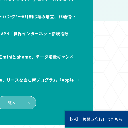
トバンク4〜6月期は増収増益、非通信…
dVPN「世界インターネット接続指数
miniとahamo、データ増量キャンペ
e、リースを含む新プログラム「Apple …
一覧へ
お問い合わせは
こちら