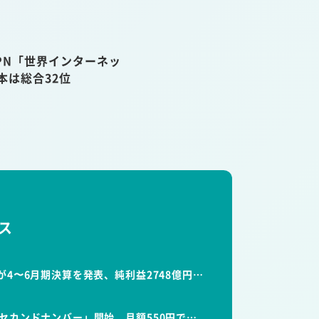
VPN「世界インターネッ
本は総合32位
ス
が4〜6月期決算を発表、純利益2748億円…
セカンドナンバー」開始。月額550円で…