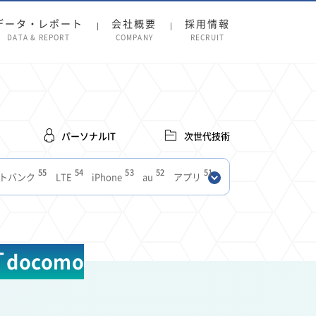
データ・レポート
会社概要
採用情報
DATA & REPORT
COMPANY
RECRUIT
パーソナルIT
次世代技術
55
54
53
52
51
トバンク
LTE
iPhone
au
アプリ
27
27
24
22
SIM
電波
全国
楽天モバイル
13
13
13
11
ブロードバンド
Android
移動中
FTTH
8
8
7
ースアプリ
クラウドストレージ
Amazon
ocomo
3
3
3
3
Copilot
OpenAI
Firefly
DALL-E
2
2
2
2
2
Pad
リスク
X
Genspark
配車アプリ
1
1
1
1
Facebook
twitter
Instagram
原材料費