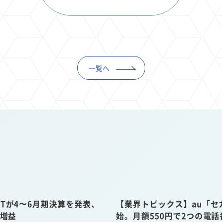
一覧へ
Tが4〜6月期決算を発表、
【業界トピックス】au「セ
収増益
始。月額550円で2つの電