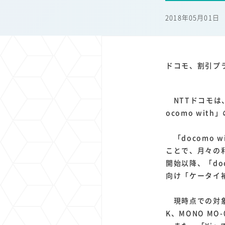
1
1
1
1
端末価格
G20
購買力
MNO
スマートホ
2018年05月01日
1
1
1
1
surface
会社
価格
NTTドコモ
オンライ
ドコモ、割引プラ
NTTドコモは
ocomo wi
「docomo 
ことで、月々の利
開始以降、「do
向け「ケータイ
現時点での対象機種は、
K、MONO MO