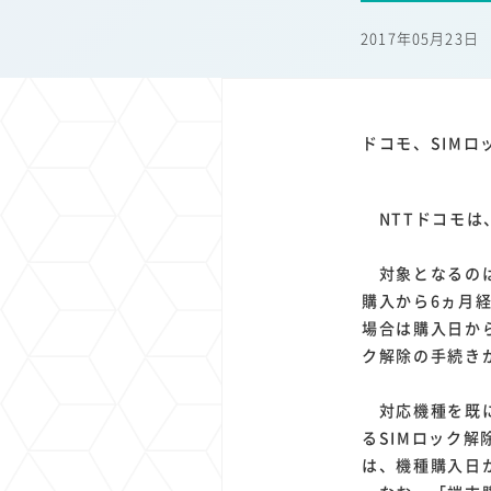
1
1
1
1
端末価格
G20
購買力
MNO
スマートホ
2017年05月23日
1
1
1
1
surface
会社
価格
NTTドコモ
オンライ
ドコモ、SIM
NTTドコモは
対象となるのは
購入から6ヵ月
場合は購入日か
ク解除の手続き
対応機種を既に
るSIMロック解
は、機種購入日