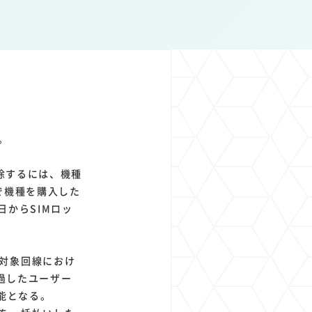
1
1
1
1
ト
経済圏
Azure AI
Google Pixel
。
除するには、機種
で機種を購入した
日からSIMロッ
対象回線におけ
経過したユーザー
能となる。