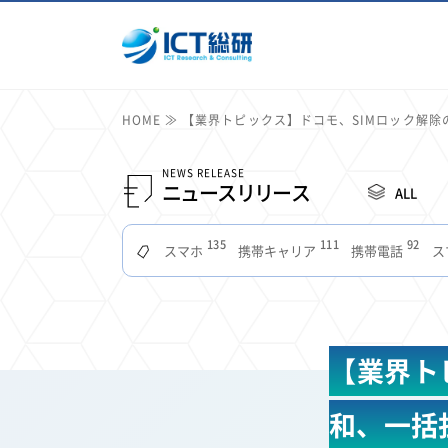
HOME
【業界トピックス】ドコモ、SIMロック解
NEWS RELEASE
ニュースリリース
ALL
135
111
92
スマホ
携帯キャリア
携帯電話
ス
51
49
48
つながりやすさ
電波状況
ドコモ
タブ
22
22
22
2
セキュリティ
サブスク
Wi-Fi
定額制
11
11
11
公衆無線LAN
格安
キャッシュレス決済
【業界ト
7
6
6
山手線
電子マネー
ワイモバイル
モバイル
3
3
3
Mid Journey
Claude
オフィスビル
マイ
和、一括
2
2
2
フードデリバリー
TikTok
Netflix
Microso