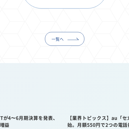
一覧へ
Tが4〜6月期決算を発表、
【業界トピックス】au「セ
収増益
始。月額550円で2つの電