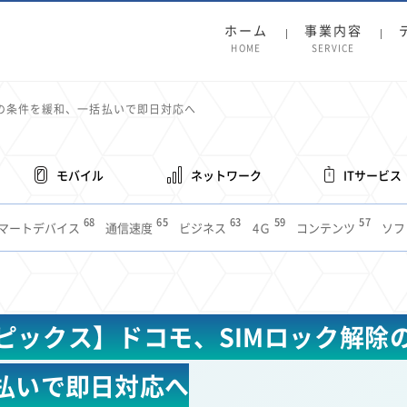
ホーム
事業内容
HOME
SERVICE
除の条件を緩和、一括払いで即日対応へ
モバイル
ネットワーク
ITサービス
68
65
63
59
57
マートデバイス
通信速度
ビジネス
4Ｇ
コンテンツ
ソフ
38
36
31
31
28
レット
インターネット
ビジネスシーン
混雑環境
MVNO
1
19
18
17
16
14
14
14
5G
有料
電車
料金
所有状況
動画配信
SNS
11
9
8
8
待ち合わせ場所
スマートフォン
東西エリア別
音楽配信
ニュ
ピックス】ドコモ、SIMロック解除
6
5
5
4
4
4
4
ルーター
新幹線
生成AI
電子書籍
chatGPT
Gemini
AI
3
3
3
2
2
2
ナポイント
海外料金
学割
Anthropic
Perplexity
YouTube
i
払いで即日対応へ
2
2
2
2
2
1
1
1
ft
Canva AI
Azure
Sora
LINE
法人
中東情勢
輸送費