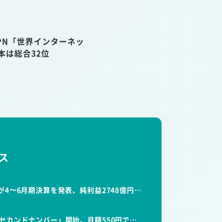
VPN「世界インターネッ
本は総合32位
ス
が4〜6月期決算を発表、純利益2748億円…
セカンドナンバー」開始。月額550円で…