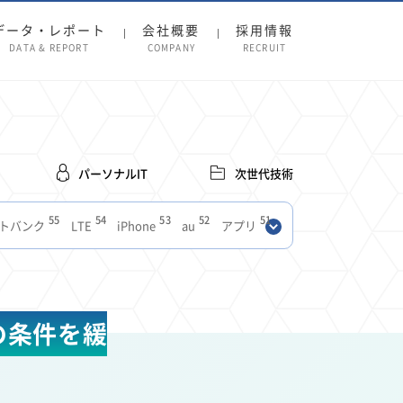
データ・レポート
会社概要
採用情報
DATA & REPORT
COMPANY
RECRUIT
パーソナルIT
次世代技術
55
54
53
52
51
トバンク
LTE
iPhone
au
アプリ
27
27
24
22
SIM
電波
全国
楽天モバイル
13
13
13
11
ブロードバンド
Android
移動中
FTTH
8
8
7
ースアプリ
クラウドストレージ
Amazon
の条件を緩
3
3
3
3
Copilot
OpenAI
Firefly
DALL-E
2
2
2
2
2
Pad
リスク
X
Genspark
配車アプリ
1
1
1
1
Facebook
twitter
Instagram
原材料費