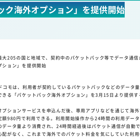
1
1
1
1
ック海外オプション」を提供開始
ーム家電
クラウド
ライドシェア
ポイントサービス
共通ポイン
1
ンサロン
最大205の国と地域で、契約中のパケットパック等でデータ通信
プション」を提供開始
ドコモは、利用者が契約しているパケットパックなどのデータ量を
できる「パケットパック海外オプション」を3月15日より提供す
プションサービスを申込んだ後、専用アプリなどを通じて海外
定額980円で利用できる。利用開始操作から24時間の利用デー
のデータ量より消費され、24時間経過後はパケット通信が自動
心配がなく、これまで海外でのパケット料金を気にしていた利用