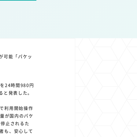
1
1
1
1
ト
経済圏
Azure AI
Google Pixel
が可能「パケッ
24時間980円
ると発表した。
で利用開始操作
タ量が国内のパケ
で停止されるた
者も、安心して