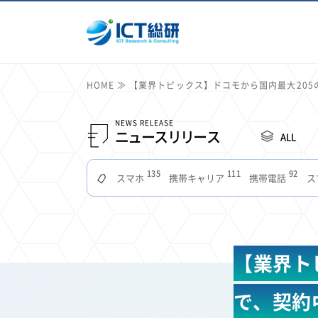
HOME
【業界トピックス】ドコモから国内最大20
NEWS RELEASE
ニュースリリース
ALL
135
111
92
スマホ
携帯キャリア
携帯電話
ス
51
49
48
つながりやすさ
電波状況
ドコモ
タブ
22
22
22
2
セキュリティ
サブスク
Wi-Fi
定額制
11
11
11
公衆無線LAN
格安
キャッシュレス決済
【業界ト
7
6
6
山手線
電子マネー
ワイモバイル
モバイル
3
3
3
Mid Journey
Claude
オフィスビル
マイ
で、契約
2
2
2
フードデリバリー
TikTok
Netflix
Microso