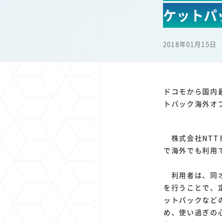
1
1
1
1
ケットパ
端末価格
G20
購買力
MNO
スマートホ
1
1
1
1
surface
会社
価格
NTTドコモ
オンライ
2018年01月15日
ドコモから国内
トパック海外オ
株式会社NTT
で海外でも利用
利用者は、同オ
を行うことで、
ットパックなど
め、使い過ぎの