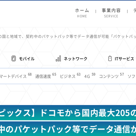
ホーム
事業内容
HOME
SERVICE
5の国と地域で、契約中のパケットパック等でデータ通信が可能「パケットパ
モバイル
ネットワーク
ITサービス
68
65
63
59
57
マートデバイス
通信速度
ビジネス
4Ｇ
コンテンツ
ソフ
38
36
31
31
28
レット
インターネット
ビジネスシーン
混雑環境
MVNO
1
19
18
17
16
14
14
14
5G
有料
電車
料金
所有状況
動画配信
SNS
11
9
8
8
待ち合わせ場所
スマートフォン
東西エリア別
音楽配信
ニュ
ピックス】ドコモから国内最大205
6
5
5
4
4
4
4
ルーター
新幹線
生成AI
電子書籍
chatGPT
Gemini
AI
3
3
3
2
2
2
ナポイント
海外料金
学割
Anthropic
Perplexity
YouTube
i
中のパケットパック等でデータ通信
2
2
2
2
2
1
1
1
ft
Canva AI
Azure
Sora
LINE
法人
中東情勢
輸送費