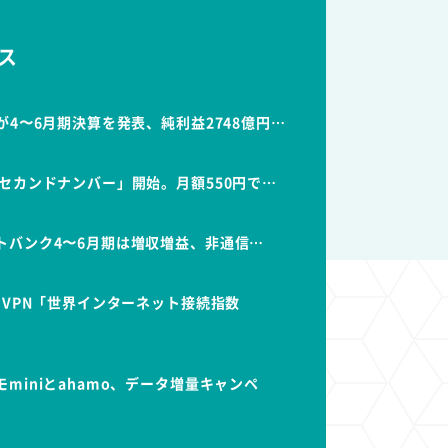
ス
が4〜6月期決算を発表、純利益2748億円…
セカンドナンバー」開始。月額550円で…
トバンク4〜6月期は増収増益、非通信…
dVPN「世界インターネット接続指数
miniとahamo、データ増量キャンペ