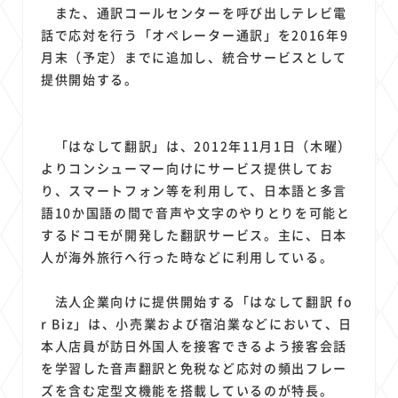
1
1
1
1
1
原材料費
端末価格
G20
購買力
MNO
また、通訳コールセンターを呼び出しテレビ電
1
1
1
話で応対を行う「オペレーター通訳」を2016年9
スマートホーム家電
クラウド
ライドシェア
月末（予定）までに追加し、統合サービスとして
1
1
1
1
ポイントサービス
共通ポイント
経済圏
Azure AI
提供開始する。
1
1
1
1
1
Google Pixel
surface
会社
価格
NTTドコモ
1
オンラインサロン
「はなして翻訳」は、2012年11月1日（木曜）
よりコンシューマー向けにサービス提供してお
り、スマートフォン等を利用して、日本語と多言
語10か国語の間で音声や文字のやりとりを可能と
するドコモが開発した翻訳サービス。主に、日本
人が海外旅行へ行った時などに利用している。
法人企業向けに提供開始する「はなして翻訳 fo
r Biz」は、小売業および宿泊業などにおいて、日
本人店員が訪日外国人を接客できるよう接客会話
を学習した音声翻訳と免税など応対の頻出フレー
ズを含む定型文機能を搭載しているのが特長。