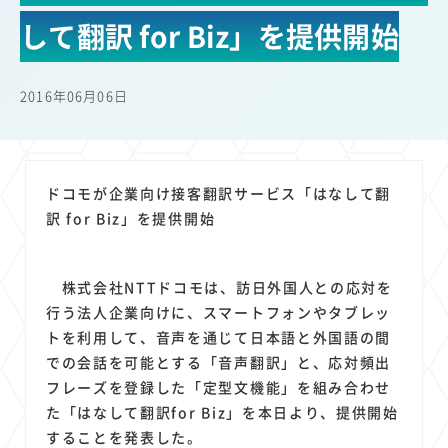
22
22
22
21
19
18
セキュリティ
サブスク
Wi-Fi
定額制
5G
有料
して翻訳 for Biz」を提供開始
17
16
14
14
14
電車
料金
所有状況
動画配信
SNS
13
13
13
11
ブロードバンド
Android
移動中
FTTH
2016年06月06日
11
11
11
公衆無線LAN
格安
キャッシュレス決済
11
9
8
8
待ち合わせ場所
スマートフォン
東西エリア別
音楽配信
8
8
7
7
ニュースアプリ
クラウドストレージ
Amazon
山手線
ドコモが企業向け接客翻訳サービス「はなして翻
6
6
6
5
電子マネー
ワイモバイル
モバイルルーター
新幹線
訳 for Biz」を提供開始
5
4
4
4
4
3
生成AI
電子書籍
chatGPT
Gemini
AI
Copilot
3
3
3
3
3
OpenAI
Firefly
DALL-E
Mid Journey
Claude
株式会社NTTドコモは、訪日外国人との応対を
3
3
3
3
オフィスビル
マイナポイント
海外料金
学割
行う法人企業向けに、スマートフォンやタブレッ
2
2
2
2
2
2
Anthropic
Perplexity
YouTube
iPad
リスク
X
トを利用して、音声を通じて日本語と外国語の間
2
2
2
2
での会話を可能とする「音声翻訳」と、応対頻出
Genspark
配車アプリ
フードデリバリー
TikTok
フレーズを登録した「定型文機能」を組み合わせ
2
2
2
2
2
2
1
Netflix
Microsoft
Canva AI
Azure
Sora
LINE
法人
た「はなして翻訳for Biz」を本日より、提供開始
1
1
1
1
1
中東情勢
輸送費
Facebook
twitter
Instagram
することを発表した。