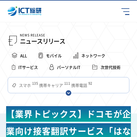
NEWS RELEASE
ニュースリリース
ALL
モバイル
ネットワーク
ITサービス
パーソナルIT
次世代技術
135
111
92
スマホ
携帯キャリア
携帯電話
68
65
63
59
スマートデバイス
通信速度
ビジネス
4Ｇ
57
55
54
53
52
コンテンツ
ソフトバンク
LTE
iPhone
au
【業界トピックス】ドコモが企
51
51
49
48
アプリ
つながりやすさ
電波状況
ドコモ
38
36
31
タブレット
インターネット
ビジネスシーン
業向け接客翻訳サービス「はな
31
28
27
27
24
22
混雑環境
MVNO
SIM
電波
全国
楽天モバイル