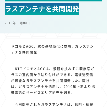
22
22
22
21
19
18
セキュリティ
サブスク
Wi-Fi
定額制
5G
有料
ラスアンテナを共同開発
17
16
14
14
14
電車
料金
所有状況
動画配信
SNS
13
13
13
11
ブロードバンド
Android
移動中
FTTH
2018年11月08日
11
11
11
公衆無線LAN
格安
キャッシュレス決済
11
9
8
8
待ち合わせ場所
スマートフォン
東西エリア別
音楽配信
8
8
7
7
ニュースアプリ
クラウドストレージ
Amazon
山手線
ドコモとAGC、窓の基地局化に成功、ガラスアン
6
6
6
5
電子マネー
ワイモバイル
モバイルルーター
新幹線
テナを共同開発
5
4
4
4
4
3
生成AI
電子書籍
chatGPT
Gemini
AI
Copilot
3
3
3
3
3
OpenAI
Firefly
DALL-E
Mid Journey
Claude
NTTドコモとAGCは、景観を損ねずに既存窓ガ
3
3
3
3
オフィスビル
マイナポイント
海外料金
学割
ラスの室内側から貼り付けができる、電波送受信
2
2
2
2
2
2
Anthropic
Perplexity
YouTube
iPad
リスク
X
が可能なガラスアンテナを共同開発した。両社
2
2
2
2
は、ガラスアンテナを活用し、2019年上期より携
Genspark
配車アプリ
フードデリバリー
TikTok
帯電話のサービスエリア拡充を図る。
2
2
2
2
2
2
1
Netflix
Microsoft
Canva AI
Azure
Sora
LINE
法人
1
1
1
1
1
中東情勢
輸送費
Facebook
twitter
Instagram
今回開発されたガラスアンテナは、透明・透視