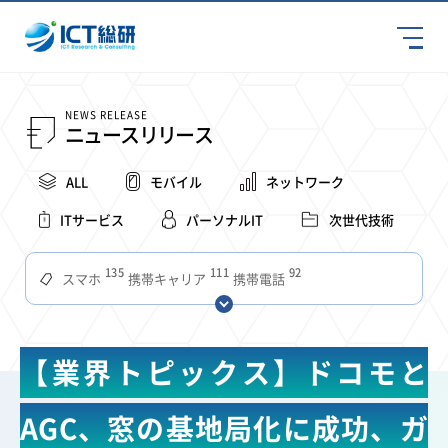
NEWS RELEASE
ニュースリリース
ALL
モバイル
ネットワーク
ITサービス
パーソナルIT
次世代技術
135
111
92
スマホ
携帯キャリア
携帯電話
68
65
63
59
スマートデバイス
通信速度
ビジネス
4Ｇ
57
55
54
53
52
コンテンツ
ソフトバンク
LTE
iPhone
au
【業界トピックス】ドコモと
51
51
49
48
アプリ
つながりやすさ
電波状況
ドコモ
38
36
31
タブレット
インターネット
ビジネスシーン
AGC、窓の基地局化に成功、ガ
31
28
27
27
24
22
混雑環境
MVNO
SIM
電波
全国
楽天モバイル