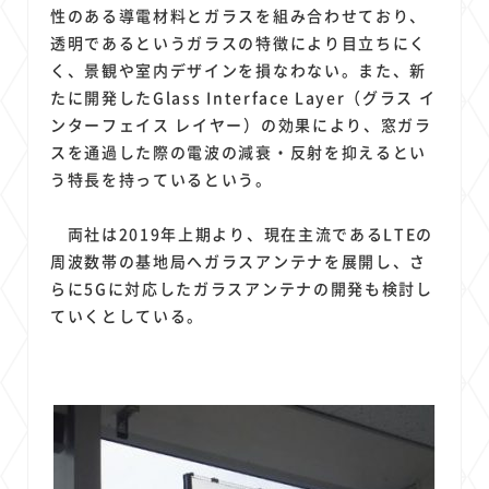
1
1
1
1
1
原材料費
端末価格
G20
購買力
MNO
性のある導電材料とガラスを組み合わせており、
1
1
1
透明であるというガラスの特徴により目立ちにく
スマートホーム家電
クラウド
ライドシェア
く、景観や室内デザインを損なわない。また、新
1
1
1
1
ポイントサービス
共通ポイント
経済圏
Azure AI
たに開発したGlass Interface Layer（グラス イ
1
1
1
1
1
Google Pixel
surface
会社
価格
NTTドコモ
ンターフェイス レイヤー）の効果により、窓ガラ
1
オンラインサロン
スを通過した際の電波の減衰・反射を抑えるとい
う特長を持っているという。
両社は2019年上期より、現在主流であるLTEの
周波数帯の基地局へガラスアンテナを展開し、さ
らに5Gに対応したガラスアンテナの開発も検討し
ていくとしている。