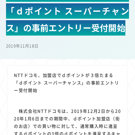
22
22
22
21
19
18
セキュリティ
サブスク
Wi-Fi
定額制
5G
有料
「ｄポイント スーパーチャン
17
16
14
14
14
電車
料金
所有状況
動画配信
SNS
13
13
13
11
ブロードバンド
Android
移動中
FTTH
ス」の事前エントリー受付開始
11
11
11
公衆無線LAN
格安
キャッシュレス決済
11
9
8
8
待ち合わせ場所
スマートフォン
東西エリア別
音楽配信
2019年11月18日
8
8
7
7
ニュースアプリ
クラウドストレージ
Amazon
山手線
6
6
6
5
電子マネー
ワイモバイル
モバイルルーター
新幹線
5
4
4
4
4
3
生成AI
電子書籍
chatGPT
Gemini
AI
Copilot
NTTドコモ、加盟店でｄポイントが３倍たまる
3
3
3
3
3
OpenAI
Firefly
DALL-E
Mid Journey
Claude
「ｄポイント スーパーチャンス」の事前エントリ
3
3
3
3
ー受付開始
オフィスビル
マイナポイント
海外料金
学割
2
2
2
2
2
2
Anthropic
Perplexity
YouTube
iPad
リスク
X
2
2
2
2
Genspark
配車アプリ
フードデリバリー
TikTok
株式会社NTTドコモは、2019年12月2日から20
2
2
2
2
2
2
1
20年1月6日までの期間中、ｄポイント加盟店（街
Netflix
Microsoft
Canva AI
Azure
Sora
LINE
法人
のお店）での買い物に対して、通常購入時に進呈
1
1
1
1
1
中東情勢
輸送費
Facebook
twitter
Instagram
するｄポイントの3倍のｄポイントを進呈するキャ