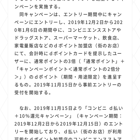
1
1
1
1
1
原材料費
端末価格
G20
購買力
MNO
ンペーンを実施する。
1
1
1
スマートホーム家電
クラウド
ライドシェア
同キャンペーンは、エントリー期間中にキャン
1
1
1
1
ペーンにエントリーし、2019年12月2日から202
ポイントサービス
共通ポイント
経済圏
Azure AI
0年1月6日の期間中に、コンビニエンスストアや
1
1
1
1
1
Google Pixel
surface
会社
価格
NTTドコモ
ドラッグストア、スーパーマーケット、飲食店、
1
オンラインサロン
家電量販店などのｄポイント加盟店（街のお店）
にて、会計時にｄポイントカードを提示したユー
ザーに、通常ポイントの3倍（「通常ポイント」＋
「キャンペーンポイント＜通常ポイントの2倍分
＞」）のｄポイント（期間・用途限定）を進呈す
るもの。2019年11月15日から事前エントリーの
受付を開始する。
なお、2019年11月15日より「コンビニ ｄ払い
＋10％還元キャンペーン」（キャンペーン期間：
2019年12月2日から2019年12月15日）のエント
リーを開始しており、ｄ払い（街のお店）が利用
可能なｄポイント加盟店のコンビニエンスストア