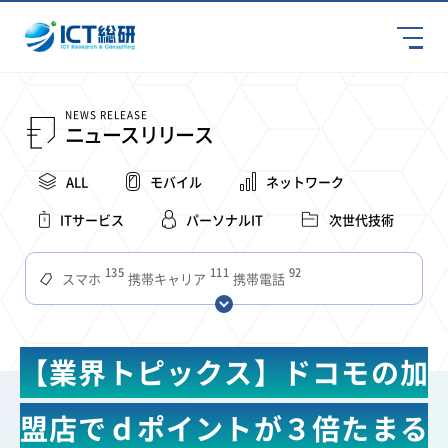
NEWS RELEASE
ニュースリリース
ALL
モバイル
ネットワーク
ITサービス
パーソナルIT
次世代技術
135
111
92
スマホ
携帯キャリア
携帯電話
68
65
63
59
スマートデバイス
通信速度
ビジネス
4Ｇ
57
55
54
53
52
コンテンツ
ソフトバンク
LTE
iPhone
au
【業界トピックス】ドコモの加
51
51
49
48
アプリ
つながりやすさ
電波状況
ドコモ
38
36
31
タブレット
インターネット
ビジネスシーン
盟店でｄポイントが３倍たまる
31
28
27
27
24
22
混雑環境
MVNO
SIM
電波
全国
楽天モバイル