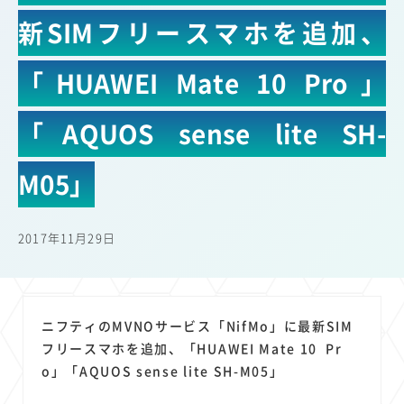
22
22
22
21
19
18
セキュリティ
サブスク
Wi-Fi
定額制
5G
有料
新SIMフリースマホを追加、
17
16
14
14
14
電車
料金
所有状況
動画配信
SNS
13
13
13
11
ブロードバンド
Android
移動中
FTTH
「HUAWEI Mate 10 Pro」
11
11
11
公衆無線LAN
格安
キャッシュレス決済
「AQUOS sense lite SH-
11
9
8
8
待ち合わせ場所
スマートフォン
東西エリア別
音楽配信
8
8
7
7
ニュースアプリ
クラウドストレージ
Amazon
山手線
M05」
6
6
6
5
電子マネー
ワイモバイル
モバイルルーター
新幹線
5
4
4
4
4
3
生成AI
電子書籍
chatGPT
Gemini
AI
Copilot
2017年11月29日
3
3
3
3
3
OpenAI
Firefly
DALL-E
Mid Journey
Claude
3
3
3
3
オフィスビル
マイナポイント
海外料金
学割
2
2
2
2
2
2
Anthropic
Perplexity
YouTube
iPad
リスク
X
2
2
2
2
ニフティのMVNOサービス「NifMo」に最新SIM
Genspark
配車アプリ
フードデリバリー
TikTok
フリースマホを追加、「HUAWEI Mate 10 Pr
2
2
2
2
2
2
1
Netflix
Microsoft
Canva AI
Azure
Sora
LINE
法人
o」「AQUOS sense lite SH-M05」
1
1
1
1
1
中東情勢
輸送費
Facebook
twitter
Instagram