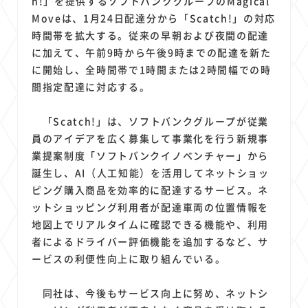
h!」を提供するソフトバンクグループのMagical
1
1
1
1
1
原材料費
端末価格
G20
購買力
MNO
Moveは、1月24日配達分から「Scatch!」の対応
1
1
1
スマートホーム家電
クラウド
ライドシェア
時間帯を拡大する。従来の早朝および夜間の配達
1
1
1
1
ポイントサービス
共通ポイント
経済圏
Azure AI
に加えて、午前9時から午後9時までの配達を新た
1
1
1
1
1
に開始し、全時間帯で1時間または2時間幅での時
Google Pixel
surface
会社
価格
NTTドコモ
間指定配達に対応する。
1
オンラインサロン
「Scatch!」は、ソフトバンクグループが従業
員のアイデアを広く募集して事業化を行う新規事
業提案制度「ソフトバンクイノベンチャー」から
誕生し、AI（人工知能）を活用してネットショッ
ピング購入商品を効率的に配達するサービス。ネ
ットショッピング利用者が配達車両の位置情報を
地図上でリアルタイムに確認できる機能や、利用
者によるドライバー評価機能を追加するなど、サ
ービスの利便性向上に取り組んでいる。
同社は、今後もサービス向上に努め、ネットシ