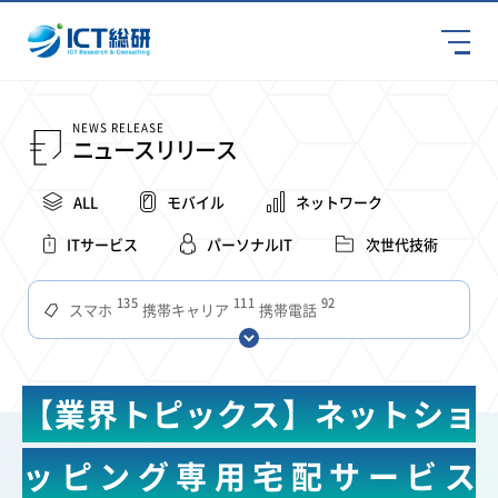
NEWS RELEASE
ニュースリリース
ALL
モバイル
ネットワーク
ITサービス
パーソナルIT
次世代技術
135
111
92
スマホ
携帯キャリア
携帯電話
68
65
63
59
スマートデバイス
通信速度
ビジネス
4Ｇ
57
55
54
53
52
コンテンツ
ソフトバンク
LTE
iPhone
au
【業界トピックス】ネットショ
51
51
49
48
アプリ
つながりやすさ
電波状況
ドコモ
38
36
31
タブレット
インターネット
ビジネスシーン
ッピング専用宅配サービス
31
28
27
27
24
22
混雑環境
MVNO
SIM
電波
全国
楽天モバイル