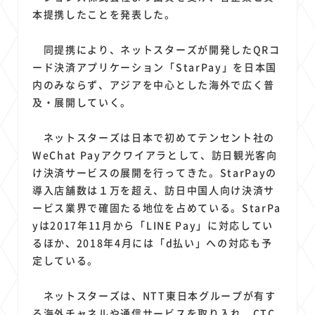
1
1
1
1
1
原材料費
端末価格
G20
購買力
MNO
本提携したことを発表した。
1
1
1
スマートホーム家電
クラウド
ライドシェア
1
1
1
1
同提携により、ネットスターズが開発したQRコ
ポイントサービス
共通ポイント
経済圏
Azure AI
ード決済アプリケーション「StarPay」を日本国
1
1
1
1
1
Google Pixel
surface
会社
価格
NTTドコモ
内のみならず、アジアを中心とした海外で広く普
1
オンラインサロン
及・展開していく。
ネットスターズは日本で初めてテンセント社の
WeChat Payアクワイアラとして、訪日観光客向
け決済サービスの展開を行ってきた。StarPayの
導入店舗数は１万を超え、訪日中国人向け決済サ
ービス業界で確固たる地位を占めている。StarPa
yは2017年11月から「LINE Pay」に対応してい
るほか、2018年4月には「d払い」への対応も予
定している。
ネットスターズは、NTT東日本グループが有す
る海外チャネルや通信サービスを取り入れ、CTC