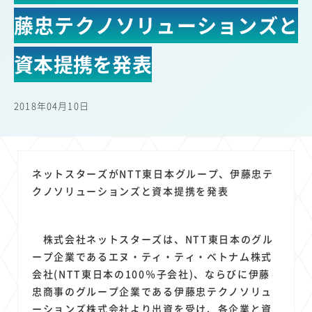
22
22
22
21
19
18
セキュリティ
サブスク
Wi-Fi
定額制
5G
有料
藤忠テクノソリューションズと
17
16
14
14
14
電車
料金
所有状況
動画配信
SNS
13
13
13
11
ブロードバンド
Android
移動中
FTTH
資本提携を発表
11
11
11
公衆無線LAN
格安
キャッシュレス決済
11
9
8
8
待ち合わせ場所
スマートフォン
東西エリア別
音楽配信
2018年04月10日
8
8
7
7
ニュースアプリ
クラウドストレージ
Amazon
山手線
6
6
6
5
電子マネー
ワイモバイル
モバイルルーター
新幹線
5
4
4
4
4
3
生成AI
電子書籍
chatGPT
Gemini
AI
Copilot
ネットスターズがNTT東日本グループ、伊藤忠テ
3
3
3
3
3
OpenAI
Firefly
DALL-E
Mid Journey
Claude
クノソリューションズと資本提携を発表
3
3
3
3
オフィスビル
マイナポイント
海外料金
学割
2
2
2
2
2
2
Anthropic
Perplexity
YouTube
iPad
リスク
X
株式会社ネットスターズは、NTT東日本のグル
2
2
2
2
Genspark
配車アプリ
フードデリバリー
TikTok
ープ企業であるエヌ・ティ・ティ・ベトナム株式
2
2
2
2
2
2
1
会社(NTT東日本の100％子会社)、ならびに伊藤
Netflix
Microsoft
Canva AI
Azure
Sora
LINE
法人
忠商事のグループ企業である伊藤忠テクノソリュ
1
1
1
1
1
中東情勢
輸送費
Facebook
twitter
Instagram
ーションズ株式会社より出資を受け、各企業と資