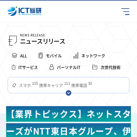
NEWS RELEASE
ニュースリリース
ALL
モバイル
ネットワーク
ITサービス
パーソナルIT
次世代技術
135
111
92
スマホ
携帯キャリア
携帯電話
68
65
63
59
スマートデバイス
通信速度
ビジネス
4Ｇ
57
55
54
53
52
コンテンツ
ソフトバンク
LTE
iPhone
au
【業界トピックス】ネットスタ
51
51
49
48
アプリ
つながりやすさ
電波状況
ドコモ
38
36
31
タブレット
インターネット
ビジネスシーン
ーズがNTT東日本グループ、伊
31
28
27
27
24
22
混雑環境
MVNO
SIM
電波
全国
楽天モバイル