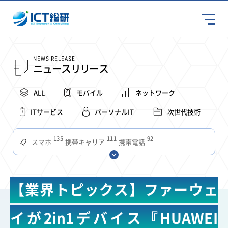
NEWS RELEASE
ニュースリリース
ALL
モバイル
ネットワーク
ITサービス
パーソナルIT
次世代技術
135
111
92
スマホ
携帯キャリア
携帯電話
68
65
63
59
スマートデバイス
通信速度
ビジネス
4Ｇ
57
55
54
53
52
コンテンツ
ソフトバンク
LTE
iPhone
au
【業界トピックス】ファーウェ
51
51
49
48
アプリ
つながりやすさ
電波状況
ドコモ
38
36
31
タブレット
インターネット
ビジネスシーン
イが2in1デバイス『HUAWEI
31
28
27
27
24
22
混雑環境
MVNO
SIM
電波
全国
楽天モバイル