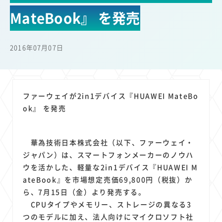
22
22
22
21
19
18
セキュリティ
サブスク
Wi-Fi
定額制
5G
有料
MateBook』 を発売
17
16
14
14
14
電車
料金
所有状況
動画配信
SNS
13
13
13
11
ブロードバンド
Android
移動中
FTTH
2016年07月07日
11
11
11
公衆無線LAN
格安
キャッシュレス決済
11
9
8
8
待ち合わせ場所
スマートフォン
東西エリア別
音楽配信
8
8
7
7
ニュースアプリ
クラウドストレージ
Amazon
山手線
ファーウェイが2in1デバイス『HUAWEI MateBo
6
6
6
5
電子マネー
ワイモバイル
モバイルルーター
新幹線
ok』 を発売
5
4
4
4
4
3
生成AI
電子書籍
chatGPT
Gemini
AI
Copilot
3
3
3
3
3
OpenAI
Firefly
DALL-E
Mid Journey
Claude
華為技術日本株式会社（以下、ファーウェイ・
3
3
3
3
オフィスビル
マイナポイント
海外料金
学割
ジャパン）は、スマートフォンメーカーのノウハ
2
2
2
2
2
2
Anthropic
Perplexity
YouTube
iPad
リスク
X
ウを活かした、軽量な2in1デバイス『HUAWEI M
2
2
2
2
ateBook』を市場想定売価69,800円（税抜）か
Genspark
配車アプリ
フードデリバリー
TikTok
ら、7月15日（金）より発売する。
2
2
2
2
2
2
1
Netflix
Microsoft
Canva AI
Azure
Sora
LINE
法人
CPUタイプやメモリー、ストレージの異なる3
1
1
1
1
1
中東情勢
輸送費
Facebook
twitter
Instagram
つのモデルに加え、法人向けにマイクロソフト社