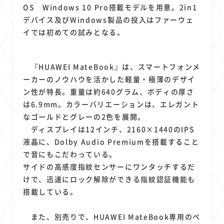
1
1
1
1
1
原材料費
端末価格
G20
購買力
MNO
OS Windows 10 Pro搭載モデルを用意。2in1
1
1
1
デバイス及びWindows製品の投入はファーウェ
スマートホーム家電
クラウド
ライドシェア
イでは初めての試みとなる。
1
1
1
1
ポイントサービス
共通ポイント
経済圏
Azure AI
1
1
1
1
1
Google Pixel
surface
会社
価格
NTTドコモ
1
『HUAWEI MateBook』は、スマートフォンメ
オンラインサロン
ーカーのノウハウを活かした軽量・極薄のデザイ
ン性が特長。重量は約640グラム、ボディの厚さ
は6.9mm。カラーバリエーションは、エレガント
なゴールドとグレーの2色を展開。
ディスプレイは12インチ、2160×1440のIPS
液晶に、Dolby Audio Premiumを搭載すること
で音にもこだわっている。
サイドの高感度指紋センサーにワンタッチするだ
けで、迅速にロック解除ができる指紋認証機能も
搭載している。
また、別売りで、HUAWEI MateBook専用のペ