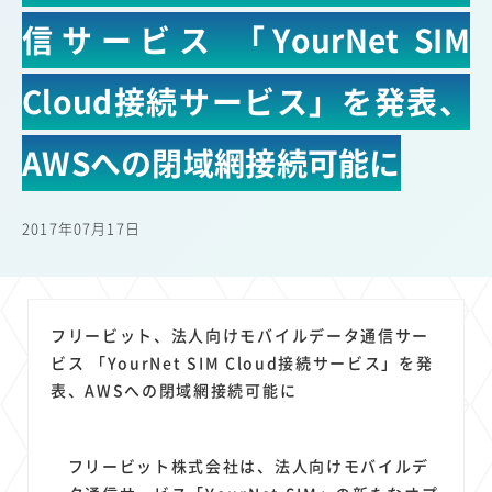
22
22
22
21
19
18
セキュリティ
サブスク
Wi-Fi
定額制
5G
有料
信サービス 「YourNet SIM
17
16
14
14
14
電車
料金
所有状況
動画配信
SNS
13
13
13
11
ブロードバンド
Android
移動中
FTTH
Cloud接続サービス」を発表、
11
11
11
公衆無線LAN
格安
キャッシュレス決済
AWSへの閉域網接続可能に
11
9
8
8
待ち合わせ場所
スマートフォン
東西エリア別
音楽配信
8
8
7
7
ニュースアプリ
クラウドストレージ
Amazon
山手線
6
6
6
5
電子マネー
ワイモバイル
モバイルルーター
新幹線
2017年07月17日
5
4
4
4
4
3
生成AI
電子書籍
chatGPT
Gemini
AI
Copilot
3
3
3
3
3
OpenAI
Firefly
DALL-E
Mid Journey
Claude
3
3
3
3
オフィスビル
マイナポイント
海外料金
学割
フリービット、法人向けモバイルデータ通信サー
2
2
2
2
2
2
ビス 「YourNet SIM Cloud接続サービス」を発
Anthropic
Perplexity
YouTube
iPad
リスク
X
表、AWSへの閉域網接続可能に
2
2
2
2
Genspark
配車アプリ
フードデリバリー
TikTok
2
2
2
2
2
2
1
Netflix
Microsoft
Canva AI
Azure
Sora
LINE
法人
1
1
1
1
1
フリービット株式会社は、法人向けモバイルデ
中東情勢
輸送費
Facebook
twitter
Instagram