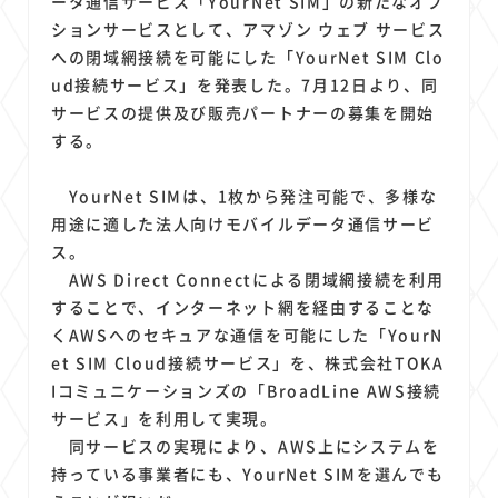
ータ通信サービス「YourNet SIM」の新たなオプ
1
1
1
1
1
原材料費
端末価格
G20
購買力
MNO
ションサービスとして、アマゾン ウェブ サービス
1
1
1
スマートホーム家電
クラウド
ライドシェア
への閉域網接続を可能にした「YourNet SIM Clo
1
1
1
1
ポイントサービス
共通ポイント
経済圏
Azure AI
ud接続サービス」を発表した。7月12日より、同
1
1
1
1
1
サービスの提供及び販売パートナーの募集を開始
Google Pixel
surface
会社
価格
NTTドコモ
する。
1
オンラインサロン
YourNet SIMは、1枚から発注可能で、多様な
用途に適した法人向けモバイルデータ通信サービ
ス。
AWS Direct Connectによる閉域網接続を利用
することで、インターネット網を経由することな
くAWSへのセキュアな通信を可能にした「YourN
et SIM Cloud接続サービス」を、株式会社TOKA
Iコミュニケーションズの「BroadLine AWS接続
サービス」を利用して実現。
同サービスの実現により、AWS上にシステムを
持っている事業者にも、YourNet SIMを選んでも