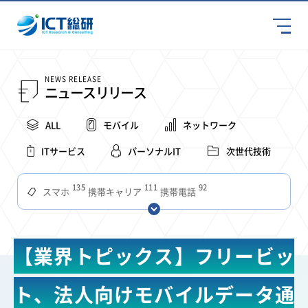
NEWS RELEASE
ニュースリリース
ALL
モバイル
ネットワーク
ITサービス
パーソナルIT
次世代技術
135
111
92
スマホ
携帯キャリア
携帯電話
68
65
63
59
スマートデバイス
通信速度
ビジネス
4Ｇ
57
55
54
53
52
コンテンツ
ソフトバンク
LTE
iPhone
au
【業界トピックス】フリービッ
51
51
49
48
アプリ
つながりやすさ
電波状況
ドコモ
38
36
31
タブレット
インターネット
ビジネスシーン
ト、法人向けモバイルデータ通
31
28
27
27
24
22
混雑環境
MVNO
SIM
電波
全国
楽天モバイル