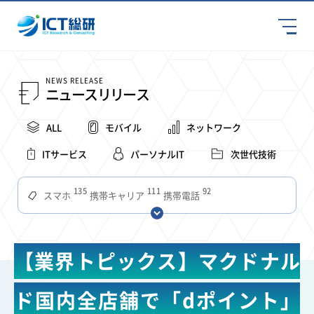
NEWS RELEASE
ニュースリリース
ALL
モバイル
ネットワーク
ITサービス
パーソナルIT
次世代技術
135
111
92
スマホ
携帯キャリア
携帯電話
68
65
63
59
スマートデバイス
通信速度
ビジネス
4Ｇ
57
55
54
53
52
コンテンツ
ソフトバンク
LTE
iPhone
au
【業界トピックス】マクドナル
51
51
49
48
アプリ
つながりやすさ
電波状況
ドコモ
38
36
31
タブレット
インターネット
ビジネスシーン
ド国内全店舗で「dポイント」
31
28
27
27
24
22
混雑環境
MVNO
SIM
電波
全国
楽天モバイル