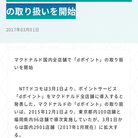
22
22
22
21
19
18
セキュリティ
サブスク
Wi-Fi
定額制
5G
有料
の取り扱いを開始
17
16
14
14
14
電車
料金
所有状況
動画配信
SNS
13
13
13
11
ブロードバンド
Android
移動中
FTTH
2017年03月01日
11
11
11
公衆無線LAN
格安
キャッシュレス決済
11
9
8
8
待ち合わせ場所
スマートフォン
東西エリア別
音楽配信
8
8
7
7
ニュースアプリ
クラウドストレージ
Amazon
山手線
マクドナルド国内全店舗で「dポイント」の取り扱
6
6
6
5
電子マネー
ワイモバイル
モバイルルーター
新幹線
いを開始
5
4
4
4
4
3
生成AI
電子書籍
chatGPT
Gemini
AI
Copilot
3
3
3
3
3
OpenAI
Firefly
DALL-E
Mid Journey
Claude
NTTドコモは3月1日より、ポイントサービス
3
3
3
3
オフィスビル
マイナポイント
海外料金
学割
「dポイント」をマクドナルド全店舗に導入すると
2
2
2
2
2
2
Anthropic
Perplexity
YouTube
iPad
リスク
X
発表した。マクドナルドの「dポイント」の取り扱
2
2
2
2
いは、2015年12月1日より、東京都内100店舗と
Genspark
配車アプリ
フードデリバリー
TikTok
福岡県内96店舗で順次実施していたが、3月1日か
2
2
2
2
2
2
1
Netflix
Microsoft
Canva AI
Azure
Sora
LINE
法人
らは国内2901店舗（2017年1月現在）に拡大す
1
1
1
1
1
中東情勢
輸送費
Facebook
twitter
Instagram
る。