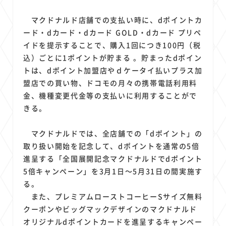
1
1
1
1
1
原材料費
端末価格
G20
購買力
MNO
1
1
1
マクドナルド店舗での支払い時に、dポイントカ
スマートホーム家電
クラウド
ライドシェア
ード・dカード・dカード GOLD・dカード プリペ
1
1
1
1
ポイントサービス
共通ポイント
経済圏
Azure AI
イドを提示することで、購入1回につき100円（税
1
1
1
1
1
Google Pixel
surface
会社
価格
NTTドコモ
込）ごとに1ポイントが貯まる 。貯まったdポイン
1
オンラインサロン
トは、dポイント加盟店やｄケータイ払いプラス加
盟店での買い物、ドコモの月々の携帯電話利用料
金、機種変更代金等の支払いに利用することがで
きる。
マクドナルドでは、全店舗での「dポイント」の
取り扱い開始を記念して、dポイントを通常の5倍
進呈する「全国展開記念マクドナルドでdポイント
5倍キャンペーン」を3月1日～5月31日の間実施す
る。
また、プレミアムローストコーヒーSサイズ無料
クーポンやビッグマックデザインのマクドナルド
オリジナルdポイントカードを進呈するキャンペー