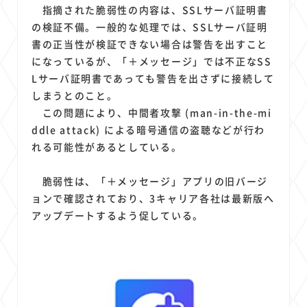
1
1
1
1
1
原材料費
端末価格
G20
購買力
MNO
指摘された脆弱性の内容は、SSLサーバ証明書
1
1
1
の検証不備。一般的な処理では、SSLサーバ証明
スマートホーム家電
クラウド
ライドシェア
書の正当性が検証できない場合は警告を出すこと
1
1
1
1
ポイントサービス
共通ポイント
経済圏
Azure AI
になっているが、「＋メッセージ」では不正なSS
1
1
1
1
1
Google Pixel
surface
会社
価格
NTTドコモ
Lサーバ証明書であっても警告を出さずに接続して
1
オンラインサロン
しまうとのこと。
この問題により、中間者攻撃 (man-in-the-mi
ddle attack) による暗号通信の盗聴などが行わ
れる可能性があるとしている。
脆弱性は、「＋メッセージ」アプリの旧バージ
ョンで確認されており、3キャリア各社は最新版へ
アップデートするよう促している。