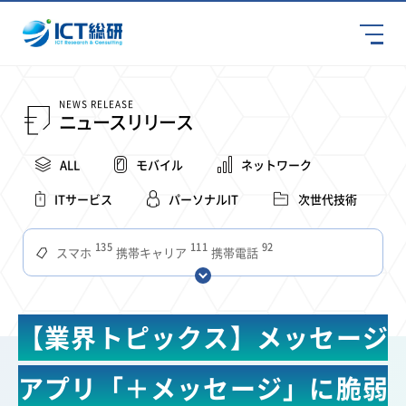
NEWS RELEASE
ニュースリリース
ALL
モバイル
ネットワーク
ITサービス
パーソナルIT
次世代技術
135
111
92
スマホ
携帯キャリア
携帯電話
68
65
63
59
スマートデバイス
通信速度
ビジネス
4Ｇ
57
55
54
53
52
コンテンツ
ソフトバンク
LTE
iPhone
au
【業界トピックス】メッセージ
51
51
49
48
アプリ
つながりやすさ
電波状況
ドコモ
38
36
31
タブレット
インターネット
ビジネスシーン
アプリ「＋メッセージ」に脆弱
31
28
27
27
24
22
混雑環境
MVNO
SIM
電波
全国
楽天モバイル