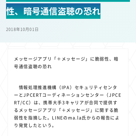
22
22
22
21
19
18
セキュリティ
サブスク
Wi-Fi
定額制
5G
有料
性、暗号通信盗聴の恐れ
17
16
14
14
14
電車
料金
所有状況
動画配信
SNS
13
13
13
11
ブロードバンド
Android
移動中
FTTH
2018年10月01日
11
11
11
公衆無線LAN
格安
キャッシュレス決済
11
9
8
8
待ち合わせ場所
スマートフォン
東西エリア別
音楽配信
8
8
7
7
ニュースアプリ
クラウドストレージ
Amazon
山手線
メッセージアプリ「＋メッセージ」に脆弱性、暗
6
6
6
5
電子マネー
ワイモバイル
モバイルルーター
新幹線
号通信盗聴の恐れ
5
4
4
4
4
3
生成AI
電子書籍
chatGPT
Gemini
AI
Copilot
3
3
3
3
3
OpenAI
Firefly
DALL-E
Mid Journey
Claude
情報処理推進機構（IPA）セキュリティセンタ
3
3
3
3
オフィスビル
マイナポイント
海外料金
学割
ーとJPCERTコーディネーションセンター（JPCE
2
2
2
2
2
2
Anthropic
Perplexity
YouTube
iPad
リスク
X
RT/CC）は、携帯大手3キャリアが合同で提供す
2
2
2
2
るメッセージアプリ「＋メッセージ」に関する脆
Genspark
配車アプリ
フードデリバリー
TikTok
弱性を指摘した。LINEのma.la氏からの報告によ
2
2
2
2
2
2
1
Netflix
Microsoft
Canva AI
Azure
Sora
LINE
法人
り発覚したという。
1
1
1
1
1
中東情勢
輸送費
Facebook
twitter
Instagram