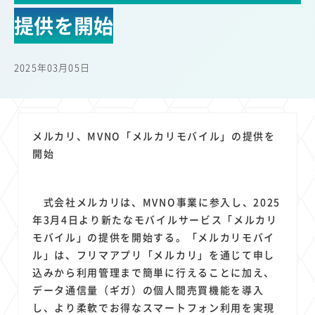
22
22
22
21
19
18
セキュリティ
サブスク
Wi-Fi
定額制
5G
有料
提供を開始
17
16
14
14
14
電車
料金
所有状況
動画配信
SNS
13
13
13
11
ブロードバンド
Android
移動中
FTTH
2025年03月05日
11
11
11
公衆無線LAN
格安
キャッシュレス決済
11
9
8
8
待ち合わせ場所
スマートフォン
東西エリア別
音楽配信
8
8
7
7
ニュースアプリ
クラウドストレージ
Amazon
山手線
メルカリ、MVNO「メルカリモバイル」の提供を
6
6
6
5
電子マネー
ワイモバイル
モバイルルーター
新幹線
開始
5
4
4
4
4
3
生成AI
電子書籍
chatGPT
Gemini
AI
Copilot
3
3
3
3
3
OpenAI
Firefly
DALL-E
Mid Journey
Claude
式会社メルカリは、MVNO事業に参入し、2025
3
3
3
3
オフィスビル
マイナポイント
海外料金
学割
年3月4日より新たなモバイルサービス「メルカリ
2
2
2
2
2
2
Anthropic
Perplexity
YouTube
iPad
リスク
X
モバイル」の提供を開始する。「メルカリモバイ
2
2
2
2
ル」は、フリマアプリ「メルカリ」を通じて申し
Genspark
配車アプリ
フードデリバリー
TikTok
込みから利用管理まで簡単に行えることに加え、
2
2
2
2
2
2
1
Netflix
Microsoft
Canva AI
Azure
Sora
LINE
法人
データ通信量（ギガ）の個人間売買機能を導入
1
1
1
1
1
中東情勢
輸送費
Facebook
twitter
Instagram
し、より柔軟でお得なスマートフォン利用を実現