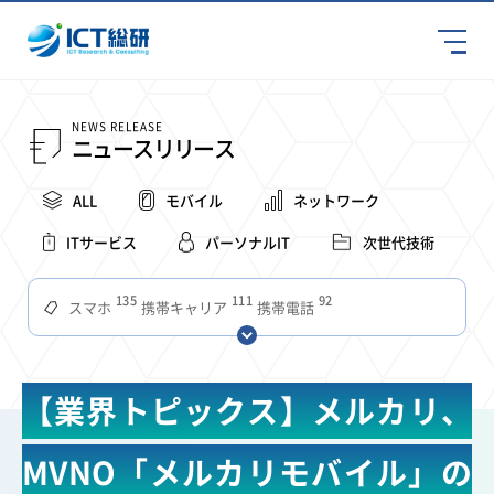
NEWS RELEASE
ニュースリリース
ALL
モバイル
ネットワーク
ITサービス
パーソナルIT
次世代技術
135
111
92
スマホ
携帯キャリア
携帯電話
68
65
63
59
スマートデバイス
通信速度
ビジネス
4Ｇ
57
55
54
53
52
コンテンツ
ソフトバンク
LTE
iPhone
au
【業界トピックス】メルカリ、
51
51
49
48
アプリ
つながりやすさ
電波状況
ドコモ
38
36
31
タブレット
インターネット
ビジネスシーン
MVNO「メルカリモバイル」の
31
28
27
27
24
22
混雑環境
MVNO
SIM
電波
全国
楽天モバイル