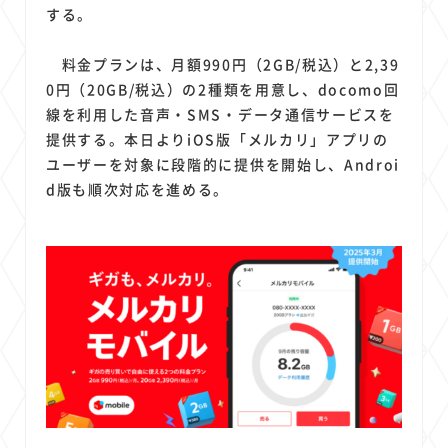
1
1
1
1
1
原材料費
端末価格
G20
購買力
MNO
する。
1
1
1
スマートホーム家電
クラウド
ライドシェア
料金プランは、月額990円（2GB/税込）と2,39
1
1
1
1
ポイントサービス
共通ポイント
経済圏
Azure AI
0円（20GB/税込）の2種類を用意し、docomo回
1
1
1
1
1
Google Pixel
surface
会社
価格
NTTドコモ
線を利用した音声・SMS・データ通信サービスを
1
オンラインサロン
提供する。本日よりiOS版「メルカリ」アプリの
ユーザーを対象に段階的に提供を開始し、Androi
d版も順次対応を進める。