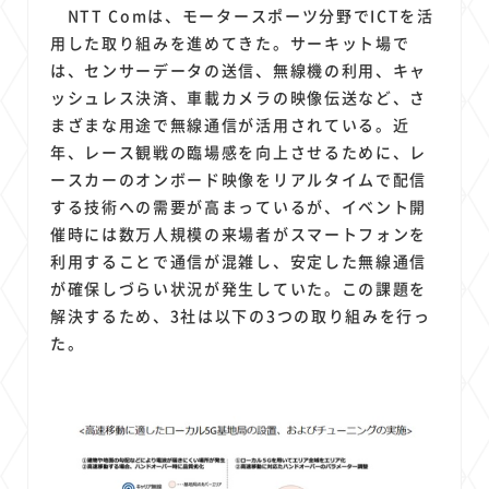
1
1
1
1
1
原材料費
端末価格
G20
購買力
MNO
NTT Comは、モータースポーツ分野でICTを活
1
1
1
用した取り組みを進めてきた。サーキット場で
スマートホーム家電
クラウド
ライドシェア
は、センサーデータの送信、無線機の利用、キャ
1
1
1
1
ポイントサービス
共通ポイント
経済圏
Azure AI
ッシュレス決済、車載カメラの映像伝送など、さ
1
1
1
1
1
Google Pixel
surface
会社
価格
NTTドコモ
まざまな用途で無線通信が活用されている。近
1
オンラインサロン
年、レース観戦の臨場感を向上させるために、レ
ースカーのオンボード映像をリアルタイムで配信
する技術への需要が高まっているが、イベント開
催時には数万人規模の来場者がスマートフォンを
利用することで通信が混雑し、安定した無線通信
が確保しづらい状況が発生していた。この課題を
解決するため、3社は以下の3つの取り組みを行っ
た。