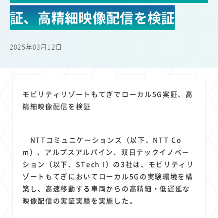
22
22
22
21
19
18
セキュリティ
サブスク
Wi-Fi
定額制
5G
有料
証、高精細映像配信を検証
17
16
14
14
14
電車
料金
所有状況
動画配信
SNS
13
13
13
11
ブロードバンド
Android
移動中
FTTH
2025年03月12日
11
11
11
公衆無線LAN
格安
キャッシュレス決済
11
9
8
8
待ち合わせ場所
スマートフォン
東西エリア別
音楽配信
8
8
7
7
ニュースアプリ
クラウドストレージ
Amazon
山手線
モビリティリゾートもてぎでローカル5G実証、高
6
6
6
5
電子マネー
ワイモバイル
モバイルルーター
新幹線
精細映像配信を検証
5
4
4
4
4
3
生成AI
電子書籍
chatGPT
Gemini
AI
Copilot
3
3
3
3
3
OpenAI
Firefly
DALL-E
Mid Journey
Claude
NTTコミュニケーションズ（以下、NTT Co
3
3
3
3
オフィスビル
マイナポイント
海外料金
学割
m）、アルプスアルパイン、双日テックイノベー
2
2
2
2
2
2
Anthropic
Perplexity
YouTube
iPad
リスク
X
ション（以下、STech I）の3社は、モビリティリ
2
2
2
2
ゾートもてぎにおいてローカル5Gの実験環境を構
Genspark
配車アプリ
フードデリバリー
TikTok
築し、高速移動する車両からの高精細・低遅延な
2
2
2
2
2
2
1
Netflix
Microsoft
Canva AI
Azure
Sora
LINE
法人
映像配信の実証実験を実施した。
1
1
1
1
1
中東情勢
輸送費
Facebook
twitter
Instagram