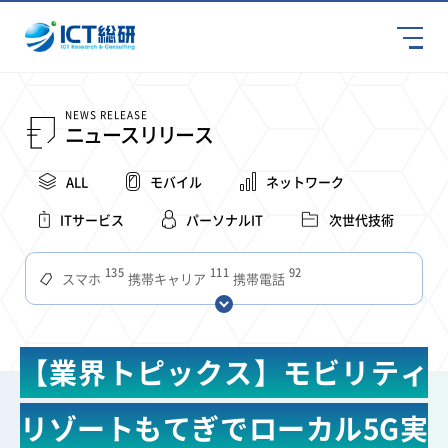
NEWS RELEASE
ニュースリリース
ALL
モバイル
ネットワーク
ITサービス
パーソナルIT
次世代技術
135
111
92
スマホ
携帯キャリア
携帯電話
68
65
63
59
スマートデバイス
通信速度
ビジネス
4Ｇ
57
55
54
53
52
コンテンツ
ソフトバンク
LTE
iPhone
au
【業界トピックス】モビリティ
51
51
49
48
アプリ
つながりやすさ
電波状況
ドコモ
38
36
31
タブレット
インターネット
ビジネスシーン
リゾートもてぎでローカル5G実
31
28
27
27
24
22
混雑環境
MVNO
SIM
電波
全国
楽天モバイル