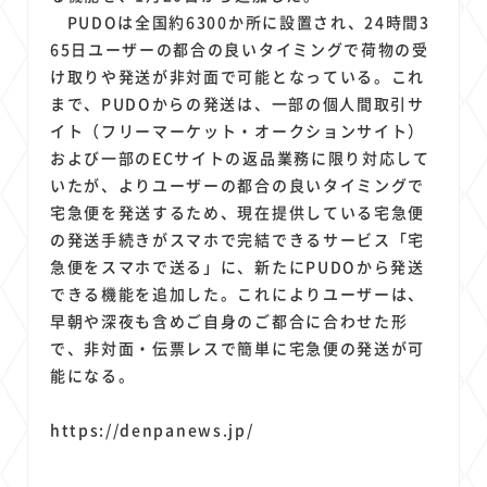
1
1
1
1
1
原材料費
端末価格
G20
購買力
MNO
PUDOは全国約6300か所に設置され、24時間3
1
1
1
スマートホーム家電
クラウド
ライドシェア
65日ユーザーの都合の良いタイミングで荷物の受
1
1
1
1
け取りや発送が非対面で可能となっている。これ
ポイントサービス
共通ポイント
経済圏
Azure AI
まで、PUDOからの発送は、一部の個人間取引サ
1
1
1
1
1
Google Pixel
surface
会社
価格
NTTドコモ
イト（フリーマーケット・オークションサイト）
1
オンラインサロン
および一部のECサイトの返品業務に限り対応して
いたが、よりユーザーの都合の良いタイミングで
宅急便を発送するため、現在提供している宅急便
の発送手続きがスマホで完結できるサービス「宅
急便をスマホで送る」に、新たにPUDOから発送
できる機能を追加した。これによりユーザーは、
早朝や深夜も含めご自身のご都合に合わせた形
で、非対面・伝票レスで簡単に宅急便の発送が可
能になる。
https://denpanews.jp/