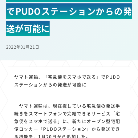
22
22
22
21
19
18
セキュリティ
サブスク
Wi-Fi
定額制
5G
有料
でPUDOステーションからの発
17
16
14
14
14
電車
料金
所有状況
動画配信
SNS
13
13
13
11
ブロードバンド
Android
移動中
FTTH
送が可能に
11
11
11
公衆無線LAN
格安
キャッシュレス決済
11
9
8
8
待ち合わせ場所
スマートフォン
東西エリア別
音楽配信
2022年01月21日
8
8
7
7
ニュースアプリ
クラウドストレージ
Amazon
山手線
6
6
6
5
電子マネー
ワイモバイル
モバイルルーター
新幹線
5
4
4
4
4
3
生成AI
電子書籍
chatGPT
Gemini
AI
Copilot
ヤマト運輸、「宅急便をスマホで送る」でPUDO
3
3
3
3
3
OpenAI
Firefly
DALL-E
Mid Journey
Claude
ステーションからの発送が可能に
3
3
3
3
オフィスビル
マイナポイント
海外料金
学割
2
2
2
2
2
2
Anthropic
Perplexity
YouTube
iPad
リスク
X
ヤマト運輸は、現在提している宅急便の発送手
2
2
2
2
Genspark
配車アプリ
フードデリバリー
TikTok
続きをスマートフォンで完結できるサービス「宅
2
2
2
2
2
2
1
急便をスマホで送る」に、新たにオープン型宅配
Netflix
Microsoft
Canva AI
Azure
Sora
LINE
法人
便ロッカー「PUDOステーション」から発送でき
1
1
1
1
1
中東情勢
輸送費
Facebook
twitter
Instagram
る機能を、1月20日から追加した。