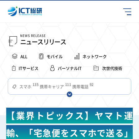
NEWS RELEASE
ニュースリリース
ALL
モバイル
ネットワーク
ITサービス
パーソナルIT
次世代技術
135
111
92
スマホ
携帯キャリア
携帯電話
68
65
63
59
スマートデバイス
通信速度
ビジネス
4Ｇ
57
55
54
53
52
コンテンツ
ソフトバンク
LTE
iPhone
au
【業界トピックス】ヤマト運
51
51
49
48
アプリ
つながりやすさ
電波状況
ドコモ
38
36
31
タブレット
インターネット
ビジネスシーン
輸、「宅急便をスマホで送る」
31
28
27
27
24
22
混雑環境
MVNO
SIM
電波
全国
楽天モバイル