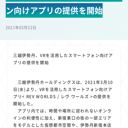
22
22
22
21
19
18
セキュリティ
サブスク
Wi-Fi
定額制
5G
有料
ン向けアプリの提供を開始
17
16
14
14
14
電車
料金
所有状況
動画配信
SNS
13
13
13
11
ブロードバンド
Android
移動中
FTTH
2021年03月22日
11
11
11
公衆無線LAN
格安
キャッシュレス決済
11
9
8
8
待ち合わせ場所
スマートフォン
東西エリア別
音楽配信
8
8
7
7
ニュースアプリ
クラウドストレージ
Amazon
山手線
三越伊勢丹、VRを活用したスマートフォン向けア
6
6
6
5
電子マネー
ワイモバイル
モバイルルーター
新幹線
プリの提供を開始
5
4
4
4
4
3
生成AI
電子書籍
chatGPT
Gemini
AI
Copilot
3
3
3
3
3
OpenAI
Firefly
DALL-E
Mid Journey
Claude
三越伊勢丹ホールディングスは、2021年3月10
3
3
3
3
オフィスビル
マイナポイント
海外料金
学割
日(水)より、VRを活用したスマートフォン向けア
2
2
2
2
2
2
Anthropic
Perplexity
YouTube
iPad
リスク
X
プリ< REV WORLDS / レヴ ワールズ >の提供を
2
2
2
2
開始した。
Genspark
配車アプリ
フードデリバリー
TikTok
アプリ内では、時間や場所に捉われないオンラ
2
2
2
2
2
2
1
Netflix
Microsoft
Canva AI
Azure
Sora
LINE
法人
インの利便性に加え、新宿東口の街の一部エリア
1
1
1
1
1
中東情勢
輸送費
Facebook
twitter
Instagram
をモデルとした仮想都市空間や、伊勢丹新宿本店