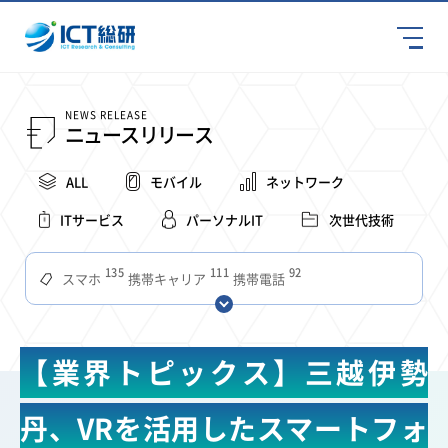
NEWS RELEASE
ニュースリリース
ALL
モバイル
ネットワーク
ITサービス
パーソナルIT
次世代技術
135
111
92
スマホ
携帯キャリア
携帯電話
68
65
63
59
スマートデバイス
通信速度
ビジネス
4Ｇ
57
55
54
53
52
コンテンツ
ソフトバンク
LTE
iPhone
au
【業界トピックス】三越伊勢
51
51
49
48
アプリ
つながりやすさ
電波状況
ドコモ
38
36
31
タブレット
インターネット
ビジネスシーン
丹、VRを活用したスマートフォ
31
28
27
27
24
22
混雑環境
MVNO
SIM
電波
全国
楽天モバイル