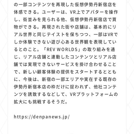
1
1
1
1
1
原材料費
端末価格
G20
購買力
MNO
の一部コンテンツを再現した仮想伊勢丹新宿店を
1
1
1
体感できる。ユーザーは、VR上でアバターを操作
スマートホーム家電
クラウド
ライドシェア
し、街並みを見られる他、仮想伊勢丹新宿店で買
1
1
1
1
ポイントサービス
共通ポイント
経済圏
Azure AI
物ができる。再現された街や店舗は、基本的にリ
1
1
1
1
1
Google Pixel
surface
会社
価格
NTTドコモ
アル世界と同じテイストを保ちつつ、一部はVRで
1
オンラインサロン
しか体験できない遊び心ある世界観を表現してい
るとのこと。「REV WORLDS」の取り組みを通
じ、リアル店舗と連動したコンテンツとリアル店
舗では実現できないサービスを掛け合わせること
で、新しい顧客体験の提供をスタートするととも
に、今後は、新宿の一部エリアや実在する既存の
伊勢丹新宿本店の枠だけに捉われず、他社コンテ
ンツを誘致するなどして、VRプラットフォームの
拡大にも挑戦するそうだ。
https://denpanews.jp/