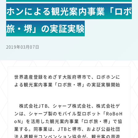
22
22
22
21
19
18
セキュリティ
サブスク
Wi-Fi
定額制
5G
有料
ホンによる観光案内事業「ロボ
17
16
14
14
14
電車
料金
所有状況
動画配信
SNS
13
13
13
11
ブロードバンド
Android
移動中
FTTH
旅・堺」の実証実験
11
11
11
公衆無線LAN
格安
キャッシュレス決済
11
9
8
8
待ち合わせ場所
スマートフォン
東西エリア別
音楽配信
2019年03月07日
8
8
7
7
ニュースアプリ
クラウドストレージ
Amazon
山手線
6
6
6
5
電子マネー
ワイモバイル
モバイルルーター
新幹線
5
4
4
4
4
3
生成AI
電子書籍
chatGPT
Gemini
AI
Copilot
世界遺産登録をめざす大阪府堺市で、ロボホンに
3
3
3
3
3
OpenAI
Firefly
DALL-E
Mid Journey
Claude
よる観光案内事業「ロボ旅・堺」の実証実験開始
3
3
3
3
オフィスビル
マイナポイント
海外料金
学割
2
2
2
2
2
2
Anthropic
Perplexity
YouTube
iPad
リスク
X
株式会社JTB、シャープ株式会社、株式会社ゲ
2
2
2
2
Genspark
配車アプリ
フードデリバリー
TikTok
ンは、シャープ製のモバイル型ロボット「RoBoH
2
2
2
2
2
2
1
oN」を活用した観光案内事業「ロボ旅・堺」で協
Netflix
Microsoft
Canva AI
Azure
Sora
LINE
法人
業する。同事業は、JTBと堺市、および公益社団
1
1
1
1
1
中東情勢
輸送費
Facebook
twitter
Instagram
法人堺観光コンベンション協会が、観光客の周遊