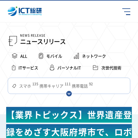
NEWS RELEASE
ニュースリリース
ALL
モバイル
ネットワーク
ITサービス
パーソナルIT
次世代技術
135
111
92
スマホ
携帯キャリア
携帯電話
68
65
63
59
スマートデバイス
通信速度
ビジネス
4Ｇ
57
55
54
53
52
コンテンツ
ソフトバンク
LTE
iPhone
au
【業界トピックス】世界遺産登
51
51
49
48
アプリ
つながりやすさ
電波状況
ドコモ
38
36
31
タブレット
インターネット
ビジネスシーン
録をめざす大阪府堺市で、ロボ
31
28
27
27
24
22
混雑環境
MVNO
SIM
電波
全国
楽天モバイル