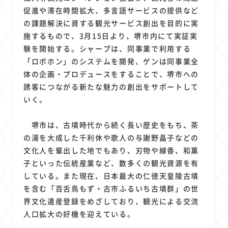
1
1
1
1
1
原材料費
端末価格
G20
購買力
MNO
促進や滞在時間拡大、多言語サービスの提供など
1
1
1
スマートホーム家電
クラウド
ライドシェア
の課題解決に資する観光サービス創出を目的に実
1
1
1
1
施するもので、3月15日より、堺市内にて実証実
ポイントサービス
共通ポイント
経済圏
Azure AI
験を開始する。シャープは、同事業で利用する
1
1
1
1
1
Google Pixel
surface
会社
価格
NTTドコモ
「ロボホン」のシステムを開発、ゲンは同事業全
1
オンラインサロン
体の企画・プロデュースをすることで、堺市への
誘客につながる新たな魅力の創出をサポートして
いく。
堺市は、古墳時代から続く長い歴史をもち、茶
の湯を大成した千利休や歌人の与謝野晶子などの
文化人を輩出した地でもあり、刃物や線香、和菓
子といった伝統産業など、数多くの観光資源を有
している。また現在、日本最大の仁徳天皇陵古墳
を含む「百舌鳥もず・古市ふるいち古墳群」の世
界文化遺産登録をめざしており、観光による交流
人口拡大の好機を迎えている。