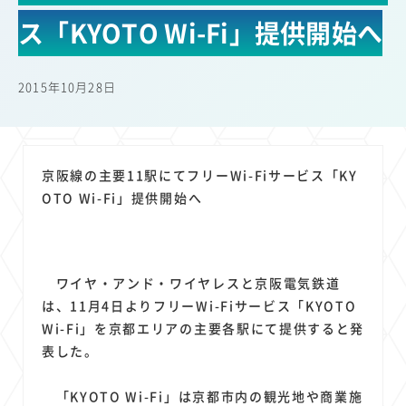
22
22
22
21
19
18
セキュリティ
サブスク
Wi-Fi
定額制
5G
有料
ス「KYOTO Wi-Fi」提供開始へ
17
16
14
14
14
電車
料金
所有状況
動画配信
SNS
13
13
13
11
ブロードバンド
Android
移動中
FTTH
2015年10月28日
11
11
11
公衆無線LAN
格安
キャッシュレス決済
11
9
8
8
待ち合わせ場所
スマートフォン
東西エリア別
音楽配信
8
8
7
7
ニュースアプリ
クラウドストレージ
Amazon
山手線
京阪線の主要11駅にてフリーWi-Fiサービス「KY
6
6
6
5
電子マネー
ワイモバイル
モバイルルーター
新幹線
OTO Wi-Fi」提供開始へ
5
4
4
4
4
3
生成AI
電子書籍
chatGPT
Gemini
AI
Copilot
3
3
3
3
3
OpenAI
Firefly
DALL-E
Mid Journey
Claude
3
3
3
3
オフィスビル
マイナポイント
海外料金
学割
ワイヤ・アンド・ワイヤレスと京阪電気鉄道
2
2
2
2
2
2
Anthropic
Perplexity
YouTube
iPad
リスク
X
は、11月4日よりフリーWi-Fiサービス「KYOTO
2
2
2
2
Wi-Fi」を京都エリアの主要各駅にて提供すると発
Genspark
配車アプリ
フードデリバリー
TikTok
表した。
2
2
2
2
2
2
1
Netflix
Microsoft
Canva AI
Azure
Sora
LINE
法人
1
1
1
1
1
中東情勢
輸送費
Facebook
twitter
Instagram
「KYOTO Wi-Fi」は京都市内の観光地や商業施