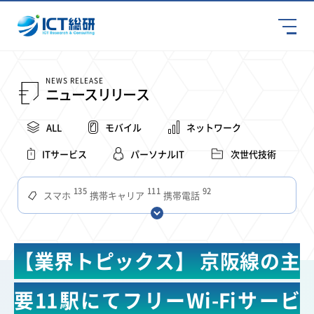
NEWS RELEASE
ニュースリリース
ALL
モバイル
ネットワーク
ITサービス
パーソナルIT
次世代技術
135
111
92
スマホ
携帯キャリア
携帯電話
68
65
63
59
スマートデバイス
通信速度
ビジネス
4Ｇ
57
55
54
53
52
コンテンツ
ソフトバンク
LTE
iPhone
au
【業界トピックス】 京阪線の主
51
51
49
48
アプリ
つながりやすさ
電波状況
ドコモ
38
36
31
タブレット
インターネット
ビジネスシーン
要11駅にてフリーWi-Fiサービ
31
28
27
27
24
22
混雑環境
MVNO
SIM
電波
全国
楽天モバイル