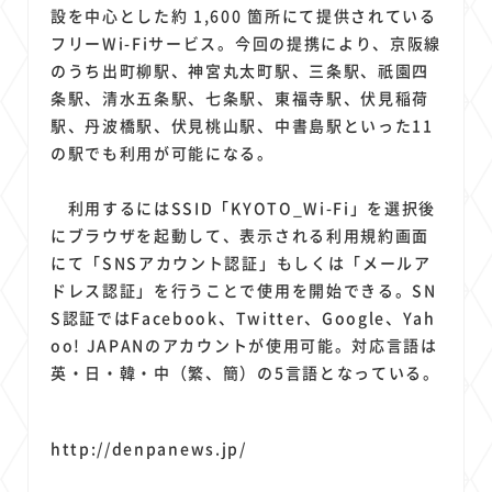
1
1
1
1
1
原材料費
端末価格
G20
購買力
MNO
設を中心とした約 1,600 箇所にて提供されている
1
1
1
フリーWi-Fiサービス。今回の提携により、京阪線
スマートホーム家電
クラウド
ライドシェア
のうち出町柳駅、神宮丸太町駅、三条駅、祇園四
1
1
1
1
ポイントサービス
共通ポイント
経済圏
Azure AI
条駅、清水五条駅、七条駅、東福寺駅、伏見稲荷
1
1
1
1
1
Google Pixel
surface
会社
価格
NTTドコモ
駅、丹波橋駅、伏見桃山駅、中書島駅といった11
1
オンラインサロン
の駅でも利用が可能になる。
利用するにはSSID「KYOTO_Wi-Fi」を選択後
にブラウザを起動して、表示される利用規約画面
にて「SNSアカウント認証」もしくは「メールア
ドレス認証」を行うことで使用を開始できる。SN
S認証ではFacebook、Twitter、Google、Yah
oo! JAPANのアカウントが使用可能。対応言語は
英・日・韓・中（繁、簡）の5言語となっている。
http://denpanews.jp/