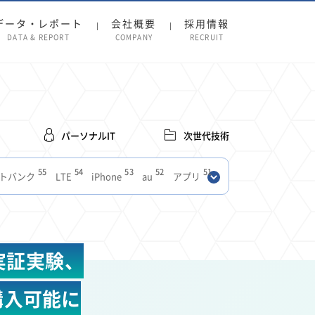
データ・レポート
会社概要
採用情報
DATA & REPORT
COMPANY
RECRUIT
パーソナルIT
次世代技術
55
54
53
52
51
トバンク
LTE
iPhone
au
アプリ
27
27
24
22
SIM
電波
全国
楽天モバイル
13
13
13
11
ブロードバンド
Android
移動中
FTTH
8
8
7
ースアプリ
クラウドストレージ
Amazon
実証実験、
3
3
3
3
Copilot
OpenAI
Firefly
DALL-E
2
2
2
2
2
Pad
リスク
X
Genspark
配車アプリ
購入可能に
1
1
1
1
Facebook
twitter
Instagram
原材料費