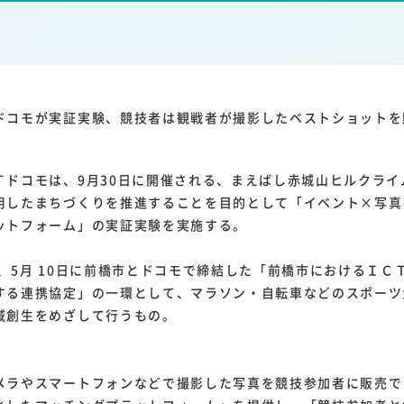
1
1
1
1
ーム家電
クラウド
ライドシェア
ポイントサービス
共通ポイン
1
ンサロン
ドコモが実証実験、競技者は観戦者が撮影したベストショットを
ドコモは、9月30日に開催される、まえばし赤城山ヒルクライ
用したまちづくりを推進することを目的として「イベント×写真
ットフォーム」の実証実験を実施する。
、5月 10日に前橋市とドコモで締結した「前橋市におけるＩＣ
する連携協定」の一環として、マラソン・自転車などのスポーツ
域創生をめざして行うもの。
ラやスマートフォンなどで撮影した写真を競技参加者に販売で