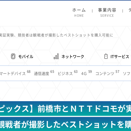
ホーム
事業内容
HOME
SERVICE
実証実験、競技者は観戦者が撮影したベストショットを購入可能に
モバイル
ネットワーク
ITサービス
68
65
63
59
57
マートデバイス
通信速度
ビジネス
4Ｇ
コンテンツ
ソフ
38
36
31
31
28
レット
インターネット
ビジネスシーン
混雑環境
MVNO
1
19
18
17
16
14
14
14
5G
有料
電車
料金
所有状況
動画配信
SNS
11
9
8
8
待ち合わせ場所
スマートフォン
東西エリア別
音楽配信
ニュ
ピックス】前橋市とＮＴＴドコモが
6
5
5
4
4
4
4
ルーター
新幹線
生成AI
電子書籍
chatGPT
Gemini
AI
3
3
3
2
2
2
ナポイント
海外料金
学割
Anthropic
Perplexity
YouTube
i
観戦者が撮影したベストショットを
2
2
2
2
2
1
1
1
ft
Canva AI
Azure
Sora
LINE
法人
中東情勢
輸送費