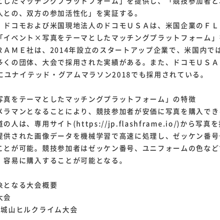
としたマッチングプラットフォーム」を提供し、「競技参加者と
人との、双方の参加活性化」を実証する。
ドコモおよび米国現地法人のドコモＵＳＡは、米国企業のＦＬ
「イベント×写真をテーマとしたマッチングプラットフォーム」
ＡＭＥ社は、2014年設立のスタートアップ企業で、米国内で
多くの団体、大会で採用された実績がある。また、ドコモＵＳＡ
月にユナイテッド・グアムマラソン2018でも採用されている。
写真をテーマとしたマッチングプラットフォーム」の特徴
ラマンとなることにより、競技参加者が安価に写真を購入でき
人は、専用サイト(https://jp.flashframe.io/)から写
提供された画像データを機械学習で高速に処理し、ゼッケン番号
ことが可能。競技参加者はゼッケン番号、ユニフォームの色など
、容易に購入することが可能となる。
象となる大会概要
大会
赤城山ヒルクライム大会