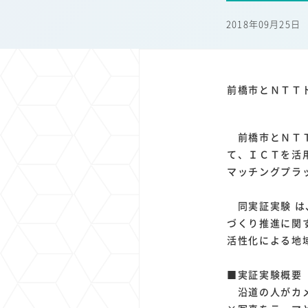
1
1
1
1
端末価格
G20
購買力
MNO
スマートホ
2018年09月25日
1
1
1
1
surface
会社
価格
NTTドコモ
オンライ
前橋市とＮＴＴ
前橋市とＮＴＴ
て、ＩＣＴを活
マッチングプラ
同実証実験 は
づくり推進に関
活性化による地
■実証実験概要
沿道の人がカメ