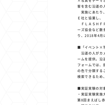
×写真をテーマ
客を含む沿道の
実施にあたり、
Ｅ社と協業し、
ＦＬＡＳＨＦＲ
ーズ協会など数
り、2018年4
■「イベント×
沿道の人がカメ
ームを提供。沿道の
フォームでは、
の色で分類する
検索できるため
■実証実験の対
・実証実験実施
第8回まえばし