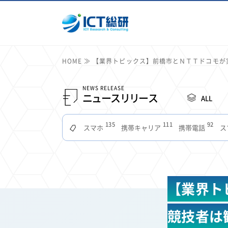
HOME
【業界トピックス】前橋市とＮＴＴドコモが
NEWS RELEASE
ニュースリリース
ALL
135
111
92
スマホ
携帯キャリア
携帯電話
ス
51
49
48
つながりやすさ
電波状況
ドコモ
タブ
22
22
22
2
セキュリティ
サブスク
Wi-Fi
定額制
11
11
11
公衆無線LAN
格安
キャッシュレス決済
【業界ト
7
6
6
山手線
電子マネー
ワイモバイル
モバイル
3
3
3
Mid Journey
Claude
オフィスビル
マイ
競技者は
2
2
2
フードデリバリー
TikTok
Netflix
Microso