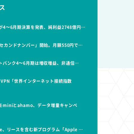
ス
が4〜6月期決算を発表、純利益2748億円…
セカンドナンバー」開始。月額550円で…
トバンク4〜6月期は増収増益、非通信…
dVPN「世界インターネット接続指数
miniとahamo、データ増量キャンペ
e、リースを含む新プログラム「Apple …