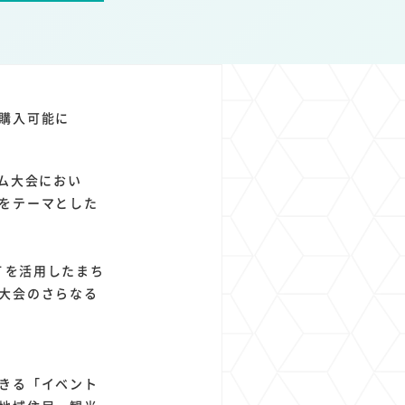
1
1
1
1
ト
経済圏
Azure AI
Google Pixel
購入可能に
ム大会におい
をテーマとした
Ｔを活用したまち
大会のさらなる
きる「イベント