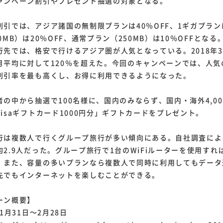
ャンペーン割引やプレゼント抽選の対象となる。
では、アジア諸国の無制限プランは40％OFF、1ギガプランは
0MB）は20％OFF、通常プラン（250MB）は10％OFFとなる
先では、格安で行けるアジア圏が人気となっている。2018年
月平均に対して120％を超えた。今回のキャンペーンでは、人気
割引率を最も高くし、お得に利用できるようになった。
中から抽選で100名様に、国内のみならず、国内・海外4,000
isaギフトカード1000円分」ギフトカードをプレゼント。
は複数人で行くグループ旅行が多い傾向にある。自社調査によ
2.9人だった。グループ旅行で1台のWiFiルーターを使用すれ
。また、容量の多いプランなら複数人で同時に利用してもデータ
先でもインターネットを楽しむことができる。
ーン概要】
1月31日～2月28日