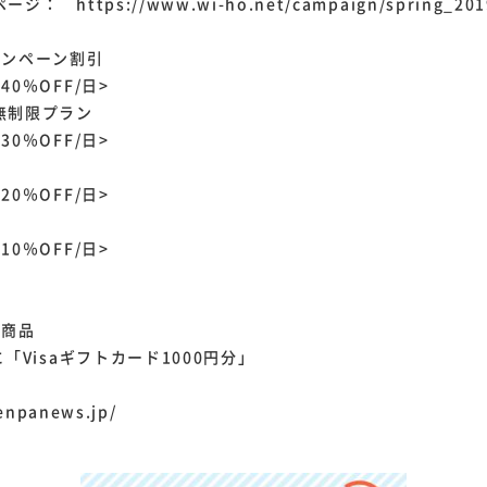
 https://www.wi-ho.net/campaign/spring_201
ャンペーン割引
0％OFF/日>
無制限プラン
0％OFF/日>
0％OFF/日>
0％OFF/日>
選商品
「Visaギフトカード1000円分」
enpanews.jp/