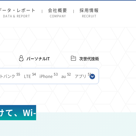
データ・レポート
会社概要
採用情報
DATA & REPORT
COMPANY
RECRUIT
パーソナルIT
次世代技術
55
54
53
52
51
トバンク
LTE
iPhone
au
アプリ
27
27
24
22
SIM
電波
全国
楽天モバイル
13
13
13
11
ブロードバンド
Android
移動中
FTTH
8
8
7
ースアプリ
クラウドストレージ
Amazon
て、Wi-
3
3
3
3
Copilot
OpenAI
Firefly
DALL-E
2
2
2
2
2
Pad
リスク
X
Genspark
配車アプリ
1
1
1
1
Facebook
twitter
Instagram
原材料費