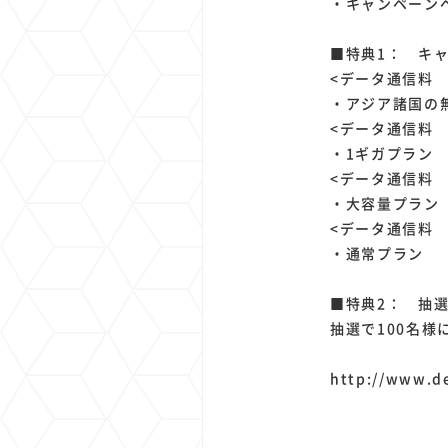
・キャンペーンページ：
■特典1： キ
<データ通信料 4
・アジア諸国の
<データ通信料 3
・1ギガプラン
<データ通信料 2
・大容量プラン
<データ通信料 1
・通常プラン
■特典2： 抽
抽選で100名様に
http://www.d