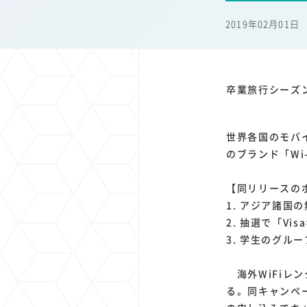
1
1
1
1
端末価格
G20
購買力
MNO
スマートホ
2019年02月01日
1
1
1
1
surface
会社
価格
NTTドコモ
オンライ
卒業旅行シーズン
世界各国のモバ
のブランド「Wi
【同リリースの
1. アジア諸国
2. 抽選で「V
3. 学生のグ
海外WiFiレン
る。同キャンペ