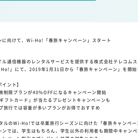
1
1
1
1
ーム家電
クラウド
ライドシェア
ポイントサービス
共通ポイン
1
ンサロン
に向けて、Wi-Ho!「春旅キャンペーン」スタート
イル通信機器のレンタルサービスを提供する株式会社テレコムス
-Ho!」にて、2019年1月31日から「春旅キャンペーン」を開
ポイント】
の無制限プランが40％OFFになるキャンペーン開始
isaギフトカード」が当たるプレゼントキャンペーンも
ループ旅行では容量が多いプランがお得でおすすめ
タルのWi-Ho!では卒業旅行シーズンに向けた「春旅キャンペ
ーンでは、学生はもちろん、学生以外の利用者も期間中キャンペ