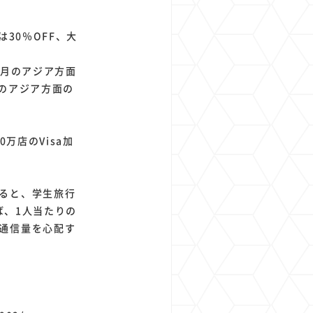
30％OFF、大
。
3月のアジア方面
のアジア方面の
万店のVisa加
ると、学生旅行
ば、1人当たりの
通信量を心配す