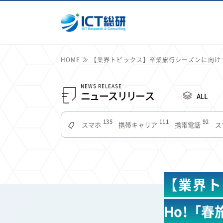
HOME
【業界トピックス】卒業旅行シーズンに向けて
NEWS RELEASE
ニュースリリース
ALL
135
111
92
スマホ
携帯キャリア
携帯電話
ス
51
49
48
つながりやすさ
電波状況
ドコモ
タブ
22
22
22
2
セキュリティ
サブスク
Wi-Fi
定額制
11
11
11
公衆無線LAN
格安
キャッシュレス決済
【業界ト
7
6
6
山手線
電子マネー
ワイモバイル
モバイル
3
3
3
Mid Journey
Claude
オフィスビル
マイ
Ho!「
2
2
2
フードデリバリー
TikTok
Netflix
Microso