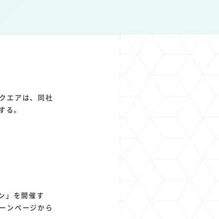
1
1
1
1
ト
経済圏
Azure AI
Google Pixel
クエアは、同社
始する。
ーン」を開催す
ーンページから