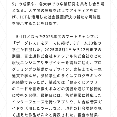
1
1
1
1
1
原材料費
端末価格
G20
購買力
MNO
5」の成果や、各大学での卒業研究を共有し合う場
1
1
1
となる。大学間の垣根を越えてアイディアを広
スマートホーム家電
クラウド
ライドシェア
げ、ICTを活用した社会課題解決の新たな可能性
1
1
1
1
ポイントサービス
共通ポイント
経済圏
Azure AI
を提示することを目指す。
1
1
1
1
1
Google Pixel
surface
会社
価格
NTTドコモ
1
オンラインサロン
5回目となった2025年度のブートキャンプは
「ボーダレス」をテーマに掲げ、8チーム33名の
学生が参加した。2025年8月4日から22日までの
期間、富士通株式会社やアシアル株式会社などの
現役エンジニアやデザイナーを講師に迎え、プロ
グラミングの基礎からデザイン、実装までを一気
通貫で学んだ。参加学生の多くはプログラミング
未経験であったが、講義では「おみくじアプリ」
のコードを書き換えるなどの演習を通じて段階的
に技術を習得。最終日には、色覚異常に対応した
インターフェースを持つアプリや、AI合成音声ガ
イドを活用したツールなど、現代の社会課題を鋭
く捉えた作品が次々と発表された。審査の結果、