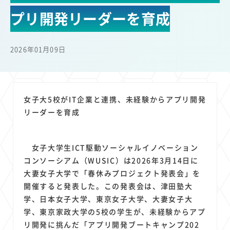
22
22
22
21
19
18
セキュリティ
サブスク
Wi-Fi
定額制
5G
有料
プリ開発リーダーを育成
17
16
14
14
14
電車
料金
所有状況
動画配信
SNS
13
13
13
11
ブロードバンド
Android
移動中
FTTH
2026年01月09日
11
11
11
公衆無線LAN
格安
キャッシュレス決済
11
9
8
8
待ち合わせ場所
スマートフォン
東西エリア別
音楽配信
8
8
7
7
ニュースアプリ
クラウドストレージ
Amazon
山手線
女子大5校がIT企業と連携、未経験からアプリ開発
6
6
6
5
電子マネー
ワイモバイル
モバイルルーター
新幹線
リーダーを育成
5
4
4
4
4
3
生成AI
電子書籍
chatGPT
Gemini
AI
Copilot
3
3
3
3
3
OpenAI
Firefly
DALL-E
Mid Journey
Claude
女子大学生ICT駆動ソーシャルイノベーション
3
3
3
3
オフィスビル
マイナポイント
海外料金
学割
コンソーシアム（WUSIC）は2026年3月14日に
2
2
2
2
2
2
Anthropic
Perplexity
YouTube
iPad
リスク
X
大妻女子大学で「春休みプロジェクト発表会」を
2
2
2
2
開催すると発表した。この発表会は、津田塾大
Genspark
配車アプリ
フードデリバリー
TikTok
学、日本女子大学、東京女子大学、大妻女子大
2
2
2
2
2
2
1
Netflix
Microsoft
Canva AI
Azure
Sora
LINE
法人
学、東京家政大学の5校の学生が、未経験からアプ
1
1
1
1
1
中東情勢
輸送費
Facebook
twitter
Instagram
リ開発に挑んだ「アプリ開発ブートキャンプ202