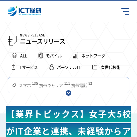
NEWS RELEASE
ニュースリリース
ALL
モバイル
ネットワーク
ITサービス
パーソナルIT
次世代技術
135
111
92
スマホ
携帯キャリア
携帯電話
68
65
63
59
スマートデバイス
通信速度
ビジネス
4Ｇ
57
55
54
53
52
コンテンツ
ソフトバンク
LTE
iPhone
au
【業界トピックス】女子大5校
51
51
49
48
アプリ
つながりやすさ
電波状況
ドコモ
38
36
31
タブレット
インターネット
ビジネスシーン
がIT企業と連携、未経験からア
31
28
27
27
24
22
混雑環境
MVNO
SIM
電波
全国
楽天モバイル