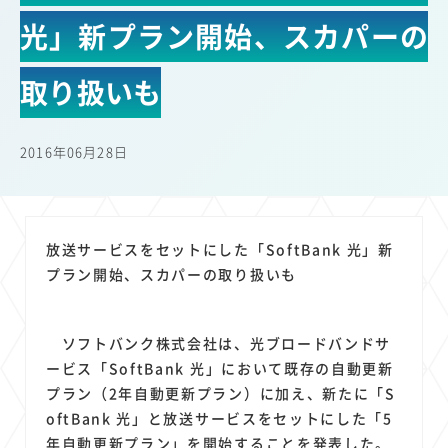
22
22
22
21
19
18
セキュリティ
サブスク
Wi-Fi
定額制
5G
有料
光」新プラン開始、スカパーの
17
16
14
14
14
電車
料金
所有状況
動画配信
SNS
13
13
13
11
ブロードバンド
Android
移動中
FTTH
取り扱いも
11
11
11
公衆無線LAN
格安
キャッシュレス決済
11
9
8
8
待ち合わせ場所
スマートフォン
東西エリア別
音楽配信
2016年06月28日
8
8
7
7
ニュースアプリ
クラウドストレージ
Amazon
山手線
6
6
6
5
電子マネー
ワイモバイル
モバイルルーター
新幹線
5
4
4
4
4
3
生成AI
電子書籍
chatGPT
Gemini
AI
Copilot
放送サービスをセットにした「SoftBank 光」新
3
3
3
3
3
OpenAI
Firefly
DALL-E
Mid Journey
Claude
プラン開始、スカパーの取り扱いも
3
3
3
3
オフィスビル
マイナポイント
海外料金
学割
2
2
2
2
2
2
Anthropic
Perplexity
YouTube
iPad
リスク
X
ソフトバンク株式会社は、光ブロードバンドサ
2
2
2
2
Genspark
配車アプリ
フードデリバリー
TikTok
ービス「SoftBank 光」において既存の自動更新
2
2
2
2
2
2
1
プラン（2年自動更新プラン）に加え、新たに「S
Netflix
Microsoft
Canva AI
Azure
Sora
LINE
法人
oftBank 光」と放送サービスをセットにした「5
1
1
1
1
1
中東情勢
輸送費
Facebook
twitter
Instagram
年自動更新プラン」を開始することを発表した。