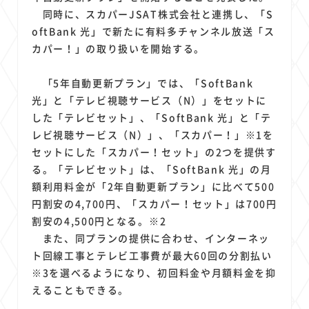
1
1
1
1
1
原材料費
端末価格
G20
購買力
MNO
同時に、スカパーJSAT株式会社と連携し、「S
1
1
1
スマートホーム家電
クラウド
ライドシェア
oftBank 光」で新たに有料多チャンネル放送「ス
1
1
1
1
カパー！」の取り扱いを開始する。
ポイントサービス
共通ポイント
経済圏
Azure AI
1
1
1
1
1
Google Pixel
surface
会社
価格
NTTドコモ
「5年自動更新プラン」では、「SoftBank
1
オンラインサロン
光」と「テレビ視聴サービス（N）」をセットに
した「テレビセット」、「SoftBank 光」と「テ
レビ視聴サービス（N）」、「スカパー！」※1を
セットにした「スカパー！セット」の2つを提供す
る。「テレビセット」は、「SoftBank 光」の月
額利用料金が「2年自動更新プラン」に比べて500
円割安の4,700円、「スカパー！セット」は700円
割安の4,500円となる。※2
また、同プランの提供に合わせ、インターネッ
ト回線工事とテレビ工事費が最大60回の分割払い
※3を選べるようになり、初回料金や月額料金を抑
えることもできる。