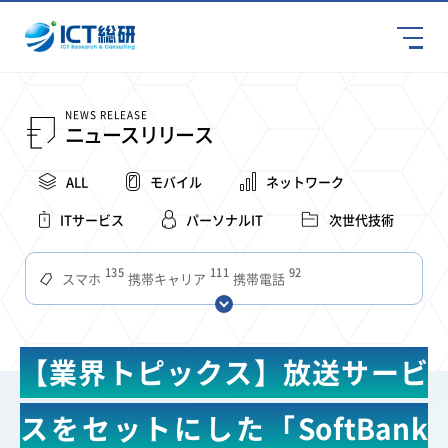
NEWS RELEASE
ニュースリリース
ALL
モバイル
ネットワーク
ITサービス
パーソナルIT
次世代技術
135
111
92
スマホ
携帯キャリア
携帯電話
68
65
63
59
スマートデバイス
通信速度
ビジネス
4Ｇ
57
55
54
53
52
コンテンツ
ソフトバンク
LTE
iPhone
au
【業界トピックス】放送サービ
51
51
49
48
アプリ
つながりやすさ
電波状況
ドコモ
38
36
31
タブレット
インターネット
ビジネスシーン
スをセットにした「SoftBank
31
28
27
27
24
22
混雑環境
MVNO
SIM
電波
全国
楽天モバイル