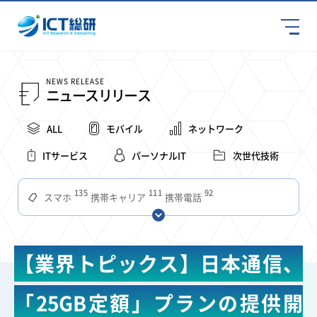
NEWS RELEASE
ニュースリリース
ALL
モバイル
ネットワーク
ITサービス
パーソナルIT
次世代技術
135
111
92
スマホ
携帯キャリア
携帯電話
68
65
63
59
スマートデバイス
通信速度
ビジネス
4Ｇ
57
55
54
53
52
コンテンツ
ソフトバンク
LTE
iPhone
au
【業界トピックス】日本通信、
51
51
49
48
アプリ
つながりやすさ
電波状況
ドコモ
38
36
31
タブレット
インターネット
ビジネスシーン
「25GB定額」プランの提供開
31
28
27
27
24
22
混雑環境
MVNO
SIM
電波
全国
楽天モバイル