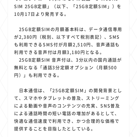
1
1
1
1
1
原材料費
端末価格
G20
購買力
MNO
SIM 25GB定額」（以下、「25GB定額SIM」）を
1
1
1
スマートホーム家電
クラウド
ライドシェア
10月17日より発売する。
1
1
1
1
ポイントサービス
共通ポイント
経済圏
Azure AI
25GB定額SIMの月額基本料は、データ通信専用
1
1
1
1
1
Google Pixel
surface
会社
価格
NTTドコモ
が2,380円（税別、以下すべて税別表記）、SMS
1
オンラインサロン
も利用できるSMS付が月額2,510円、音声通話も
利用できる音声付は月額3,180円となる。
25GB定額SIM 音声付は、3分以内の国内通話が
無料となる「通話3分定額オプション（月額500
円）」も利用できる。
日本通信は、「25GB定額SIM」の開発背景とし
て、スマホやタブレットの普及、ストリーミング
による動画や音声のコンテンツの充実、SNS普及
による通話時間の短い電話の増加があるとして、
快適な通信速度で利用でき、かつ合理的な価格で
提供することを目指したとしている。