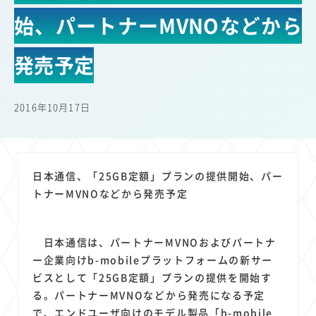
22
22
22
21
19
18
セキュリティ
サブスク
Wi-Fi
定額制
5G
有料
始、パートナーMVNOなどから
17
16
14
14
14
電車
料金
所有状況
動画配信
SNS
13
13
13
11
ブロードバンド
Android
移動中
FTTH
発売予定
11
11
11
公衆無線LAN
格安
キャッシュレス決済
11
9
8
8
待ち合わせ場所
スマートフォン
東西エリア別
音楽配信
2016年10月17日
8
8
7
7
ニュースアプリ
クラウドストレージ
Amazon
山手線
6
6
6
5
電子マネー
ワイモバイル
モバイルルーター
新幹線
5
4
4
4
4
3
生成AI
電子書籍
chatGPT
Gemini
AI
Copilot
日本通信、「25GB定額」プランの提供開始、パー
3
3
3
3
3
OpenAI
Firefly
DALL-E
Mid Journey
Claude
トナーMVNOなどから発売予定
3
3
3
3
オフィスビル
マイナポイント
海外料金
学割
2
2
2
2
2
2
Anthropic
Perplexity
YouTube
iPad
リスク
X
日本通信は、パートナーMVNOおよびパートナ
2
2
2
2
Genspark
配車アプリ
フードデリバリー
TikTok
ー企業向けb-mobileプラットフォームの新サー
2
2
2
2
2
2
1
ビスとして「25GB定額」プランの提供を開始す
Netflix
Microsoft
Canva AI
Azure
Sora
LINE
法人
る。パートナーMVNOなどから発売になる予定
1
1
1
1
1
中東情勢
輸送費
Facebook
twitter
Instagram
で、エンドユーザ向けのモデル製品「b-mobile