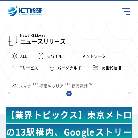
NEWS RELEASE
ニュースリリース
ALL
モバイル
ネットワーク
ITサービス
パーソナルIT
次世代技術
135
111
92
スマホ
携帯キャリア
携帯電話
68
65
63
59
スマートデバイス
通信速度
ビジネス
4Ｇ
57
55
54
53
52
コンテンツ
ソフトバンク
LTE
iPhone
au
【業界トピックス】東京メトロ
51
51
49
48
アプリ
つながりやすさ
電波状況
ドコモ
38
36
31
タブレット
インターネット
ビジネスシーン
の13駅構内、Googleストリー
31
28
27
27
24
22
混雑環境
MVNO
SIM
電波
全国
楽天モバイル