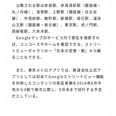
1
1
1
1
1
原材料費
端末価格
G20
購買力
MNO
公開される駅は赤坂駅、赤坂見附駅（銀座線・
1
1
1
スマートホーム家電
クラウド
ライドシェア
丸ノ内線）、浅草駅、上野駅（銀座線・日比谷
1
1
1
1
線）、外苑前駅、麹町駅、新橋駅、辰巳駅、溜池
ポイントサービス
共通ポイント
経済圏
Azure AI
山王駅（銀座線・南北線）、東京駅、虎ノ門駅、
1
1
1
1
1
Google Pixel
surface
会社
価格
NTTドコモ
西新宿駅、六本木駅。
1
オンラインサロン
Googleマップのサービス内で駅名を検索すれ
ば、コンコースやホームを確認できる。ストリー
トビューギャラリのー「日本の空港・駅」から観
ることもできる。
また、東京メトロアプリでは、鉄道会社公式ア
プリとしては初めてGoogleストリートビュー機能
を利用したコンテンツの実証実験を2018年6月中
旬から4駅で順次公開し、9月末まで試行する予定
だとしている。