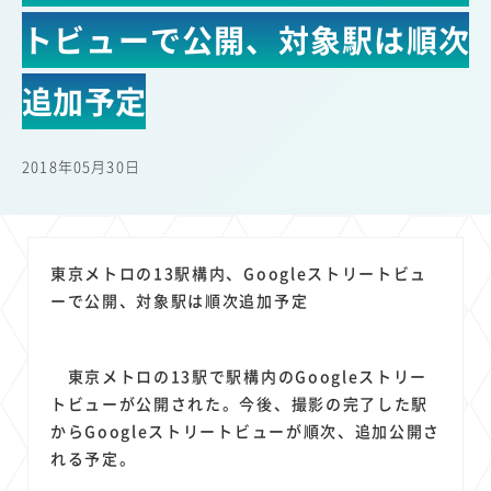
22
22
22
21
19
18
セキュリティ
サブスク
Wi-Fi
定額制
5G
有料
トビューで公開、対象駅は順次
17
16
14
14
14
電車
料金
所有状況
動画配信
SNS
13
13
13
11
ブロードバンド
Android
移動中
FTTH
追加予定
11
11
11
公衆無線LAN
格安
キャッシュレス決済
11
9
8
8
待ち合わせ場所
スマートフォン
東西エリア別
音楽配信
2018年05月30日
8
8
7
7
ニュースアプリ
クラウドストレージ
Amazon
山手線
6
6
6
5
電子マネー
ワイモバイル
モバイルルーター
新幹線
5
4
4
4
4
3
生成AI
電子書籍
chatGPT
Gemini
AI
Copilot
東京メトロの13駅構内、Googleストリートビュ
3
3
3
3
3
OpenAI
Firefly
DALL-E
Mid Journey
Claude
ーで公開、対象駅は順次追加予定
3
3
3
3
オフィスビル
マイナポイント
海外料金
学割
2
2
2
2
2
2
Anthropic
Perplexity
YouTube
iPad
リスク
X
東京メトロの13駅で駅構内のGoogleストリー
2
2
2
2
Genspark
配車アプリ
フードデリバリー
TikTok
トビューが公開された。今後、撮影の完了した駅
2
2
2
2
2
2
1
からGoogleストリートビューが順次、追加公開さ
Netflix
Microsoft
Canva AI
Azure
Sora
LINE
法人
れる予定。
1
1
1
1
1
中東情勢
輸送費
Facebook
twitter
Instagram