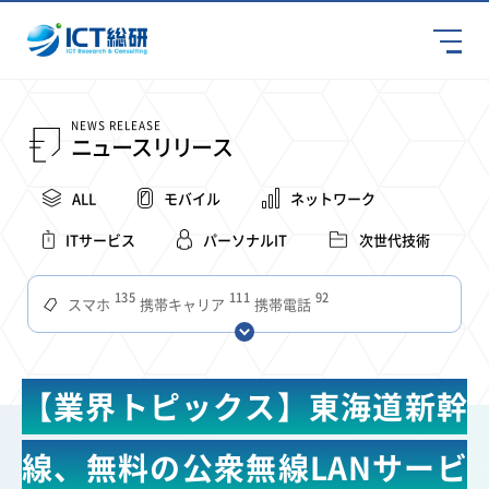
NEWS RELEASE
ニュースリリース
ALL
モバイル
ネットワーク
ITサービス
パーソナルIT
次世代技術
135
111
92
スマホ
携帯キャリア
携帯電話
68
65
63
59
スマートデバイス
通信速度
ビジネス
4Ｇ
57
55
54
53
52
コンテンツ
ソフトバンク
LTE
iPhone
au
【業界トピックス】東海道新幹
51
51
49
48
アプリ
つながりやすさ
電波状況
ドコモ
38
36
31
タブレット
インターネット
ビジネスシーン
線、無料の公衆無線LANサービ
31
28
27
27
24
22
混雑環境
MVNO
SIM
電波
全国
楽天モバイル