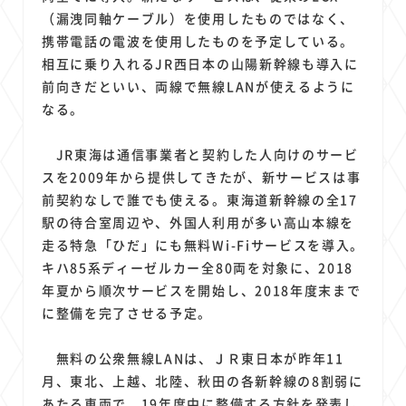
1
1
1
1
1
原材料費
端末価格
G20
購買力
MNO
（漏洩同軸ケーブル）を使用したものではなく、
1
1
1
スマートホーム家電
クラウド
ライドシェア
携帯電話の電波を使用したものを予定している。
1
1
1
1
相互に乗り入れるJR西日本の山陽新幹線も導入に
ポイントサービス
共通ポイント
経済圏
Azure AI
前向きだといい、両線で無線LANが使えるように
1
1
1
1
1
Google Pixel
surface
会社
価格
NTTドコモ
なる。
1
オンラインサロン
JR東海は通信事業者と契約した人向けのサービ
スを2009年から提供してきたが、新サービスは事
前契約なしで誰でも使える。東海道新幹線の全17
駅の待合室周辺や、外国人利用が多い高山本線を
走る特急「ひだ」にも無料Wi-Fiサービスを導入。
キハ85系ディーゼルカー全80両を対象に、2018
年夏から順次サービスを開始し、2018年度末まで
に整備を完了させる予定。
無料の公衆無線LANは、ＪＲ東日本が昨年11
月、東北、上越、北陸、秋田の各新幹線の8割弱に
あたる車両で、19年度中に整備する方針を発表し