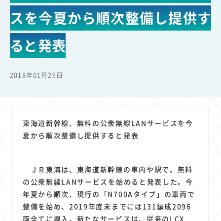
22
22
22
21
19
18
セキュリティ
サブスク
Wi-Fi
定額制
5G
有料
スを今夏から順次整備し提供す
17
16
14
14
14
電車
料金
所有状況
動画配信
SNS
13
13
13
11
ブロードバンド
Android
移動中
FTTH
ると発表
11
11
11
公衆無線LAN
格安
キャッシュレス決済
11
9
8
8
待ち合わせ場所
スマートフォン
東西エリア別
音楽配信
2018年01月29日
8
8
7
7
ニュースアプリ
クラウドストレージ
Amazon
山手線
6
6
6
5
電子マネー
ワイモバイル
モバイルルーター
新幹線
5
4
4
4
4
3
生成AI
電子書籍
chatGPT
Gemini
AI
Copilot
東海道新幹線、無料の公衆無線LANサービスを今
3
3
3
3
3
OpenAI
Firefly
DALL-E
Mid Journey
Claude
夏から順次整備し提供すると発表
3
3
3
3
オフィスビル
マイナポイント
海外料金
学割
2
2
2
2
2
2
Anthropic
Perplexity
YouTube
iPad
リスク
X
ＪＲ東海は、東海道新幹線の車内や駅で、無料
2
2
2
2
Genspark
配車アプリ
フードデリバリー
TikTok
の公衆無線LANサービスを始めると発表した。今
2
2
2
2
2
2
1
年夏から順次、現行の「N700Aタイプ」の車両で
Netflix
Microsoft
Canva AI
Azure
Sora
LINE
法人
整備を始め、2019年度末までには131編成2096
1
1
1
1
1
中東情勢
輸送費
Facebook
twitter
Instagram
両全てに導入。新たなサービスは、従来のLCX