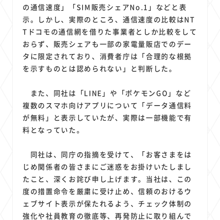
1
1
1
1
1
原材料費
端末価格
G20
購買力
MNO
の通信速度」「SIM販売シェアNo.1」などと表
1
1
1
示。しかし、実際のところ、通信速度の比較はNT
スマートホーム家電
クラウド
ライドシェア
Tドコモの通信網を借りた事業者としか比較をして
1
1
1
1
ポイントサービス
共通ポイント
経済圏
Azure AI
おらず、販売シェアも一部の家電量販店でのデー
1
1
1
1
1
Google Pixel
surface
会社
価格
NTTドコモ
タに限定されており、消費者庁は「合理的な根拠
1
オンラインサロン
を示すものとは認められない」と判断した。
また、同社は「LINE」や「ポケモンGO」など
複数のスマホ向けアプリについて「データ通信料
が無料」と表示していたが、実際は一部機能で有
料となっていた。
同社は、同庁の指摘を受けて、「お客さまをは
じめ関係者の皆さまにご迷惑をお掛けいたしまし
たこと、深くお詫び申し上げます。当社は、この
度の措置命令を厳粛に受け止め、信頼のおけるウ
ェブサイト表示が保たれるよう、チェック体制の
強化や社員教育の徹底等、再発防止に取り組んで