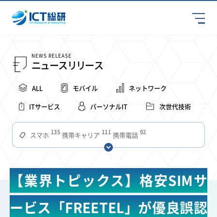
NEWS RELEASE
ニュースリリース
ALL
モバイル
ネットワーク
ITサービス
パーソナルIT
次世代技術
135
111
92
スマホ
携帯キャリア
携帯電話
68
65
63
59
スマートデバイス
通信速度
ビジネス
4Ｇ
57
55
54
53
52
コンテンツ
ソフトバンク
LTE
iPhone
au
【業界トピックス】格安SIMサ
51
51
49
48
アプリ
つながりやすさ
電波状況
ドコモ
38
36
31
タブレット
インターネット
ビジネスシーン
ービス「FREETEL」が優良誤認
31
28
27
27
24
22
混雑環境
MVNO
SIM
電波
全国
楽天モバイル