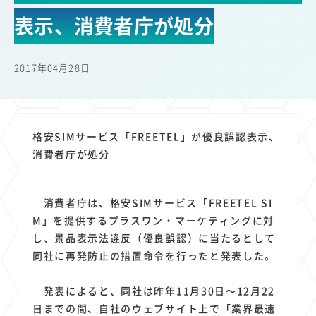
22
22
22
21
19
18
セキュリティ
サブスク
Wi-Fi
定額制
5G
有料
表示、消費者庁が処分
17
16
14
14
14
電車
料金
所有状況
動画配信
SNS
13
13
13
11
ブロードバンド
Android
移動中
FTTH
2017年04月28日
11
11
11
公衆無線LAN
格安
キャッシュレス決済
11
9
8
8
待ち合わせ場所
スマートフォン
東西エリア別
音楽配信
8
8
7
7
ニュースアプリ
クラウドストレージ
Amazon
山手線
格安SIMサービス「FREETEL」が優良誤認表示、
6
6
6
5
電子マネー
ワイモバイル
モバイルルーター
新幹線
消費者庁が処分
5
4
4
4
4
3
生成AI
電子書籍
chatGPT
Gemini
AI
Copilot
3
3
3
3
3
OpenAI
Firefly
DALL-E
Mid Journey
Claude
消費者庁は、格安SIMサービス「FREETEL SI
3
3
3
3
オフィスビル
マイナポイント
海外料金
学割
M」を提供するプラスワン・マーケティングに対
2
2
2
2
2
2
Anthropic
Perplexity
YouTube
iPad
リスク
X
し、景品表示法違反（優良誤認）に当たるとして
2
2
2
2
同社に再発防止の措置命令を行ったと発表した。
Genspark
配車アプリ
フードデリバリー
TikTok
2
2
2
2
2
2
1
Netflix
Microsoft
Canva AI
Azure
Sora
LINE
法人
発表によると、同社は昨年11月30日～12月22
1
1
1
1
1
中東情勢
輸送費
Facebook
twitter
Instagram
日までの間、自社のウェブサイト上で「業界最速