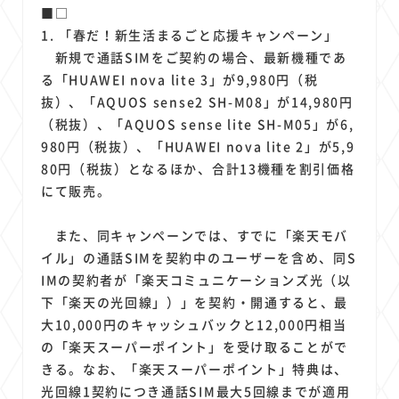
1
1
1
1
1
原材料費
端末価格
G20
購買力
MNO
■□
1
1
1
1. 「春だ！新生活まるごと応援キャンペーン」
スマートホーム家電
クラウド
ライドシェア
新規で通話SIMをご契約の場合、最新機種であ
1
1
1
1
ポイントサービス
共通ポイント
経済圏
Azure AI
る「HUAWEI nova lite 3」が9,980円（税
1
1
1
1
1
Google Pixel
surface
会社
価格
NTTドコモ
抜）、「AQUOS sense2 SH-M08」が14,980円
1
オンラインサロン
（税抜）、「AQUOS sense lite SH-M05」が6,
980円（税抜）、「HUAWEI nova lite 2」が5,9
80円（税抜）となるほか、合計13機種を割引価格
にて販売。
また、同キャンペーンでは、すでに「楽天モバ
イル」の通話SIMを契約中のユーザーを含め、同S
IMの契約者が「楽天コミュニケーションズ光（以
下「楽天の光回線」）」を契約・開通すると、最
大10,000円のキャッシュバックと12,000円相当
の「楽天スーパーポイント」を受け取ることがで
きる。なお、「楽天スーパーポイント」特典は、
光回線1契約につき通話SIM最大5回線までが適用