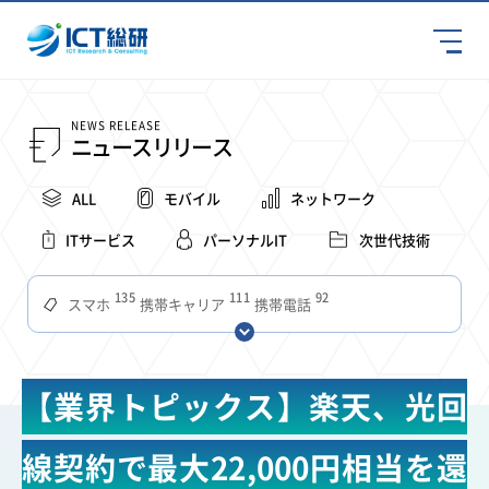
NEWS RELEASE
ニュースリリース
ALL
モバイル
ネットワーク
ITサービス
パーソナルIT
次世代技術
135
111
92
スマホ
携帯キャリア
携帯電話
68
65
63
59
スマートデバイス
通信速度
ビジネス
4Ｇ
57
55
54
53
52
コンテンツ
ソフトバンク
LTE
iPhone
au
【業界トピックス】楽天、光回
51
51
49
48
アプリ
つながりやすさ
電波状況
ドコモ
38
36
31
タブレット
インターネット
ビジネスシーン
線契約で最大22,000円相当を還
31
28
27
27
24
22
混雑環境
MVNO
SIM
電波
全国
楽天モバイル