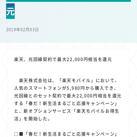
22
22
22
21
19
18
セキュリティ
サブスク
Wi-Fi
定額制
5G
有料
元
17
16
14
14
14
電車
料金
所有状況
動画配信
SNS
13
13
13
11
ブロードバンド
Android
移動中
FTTH
2019年02月03日
11
11
11
公衆無線LAN
格安
キャッシュレス決済
11
9
8
8
待ち合わせ場所
スマートフォン
東西エリア別
音楽配信
8
8
7
7
ニュースアプリ
クラウドストレージ
Amazon
山手線
楽天、光回線契約で最大22,000円相当を還元
6
6
6
5
電子マネー
ワイモバイル
モバイルルーター
新幹線
5
4
4
4
4
3
生成AI
電子書籍
chatGPT
Gemini
AI
Copilot
楽天株式会社は、「楽天モバイル」において、
3
3
3
3
3
OpenAI
Firefly
DALL-E
Mid Journey
Claude
人気のスマートフォンが5,980円から購入でき、
3
3
3
3
オフィスビル
マイナポイント
海外料金
学割
光回線とのセット契約で最大22,000円相当を還元
2
2
2
2
2
2
Anthropic
Perplexity
YouTube
iPad
リスク
X
する「春だ！新生活まるごと応援キャンペーン」
2
2
2
2
と、新オプションサービス「楽天モバイルお得生
Genspark
配車アプリ
フードデリバリー
TikTok
活」を開始した。
2
2
2
2
2
2
1
Netflix
Microsoft
Canva AI
Azure
Sora
LINE
法人
1
1
1
1
1
中東情勢
輸送費
Facebook
twitter
Instagram
□■「春だ！新生活まるごと応援キャンペーン」