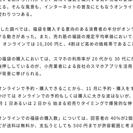
える。そんな風景も、インターネットの普及にともなうオンライン
変わりつつある。
゙実施した調べでは、福袋を購入する意向のある消費者の半分がオン
する動きがあった。また、売れ筋の福袋の推定平均単価において
し、オンラインでは 10,300 円と、4割ほど高めの価格帯である
福袋の購入においては、スマホの利用率が 20 代から 30 代
押ししているのが、小売業者による自社のスマホアプリを活用
が背景に挙げられる。
ンラインで予約・購入できることから、11 月に予約・購入を
かけては オンラインでの予約もしくは購入に大きな波はないが
月 1 日あるいは 2 日から 始まる初売りタイミングで爆発的な伸
ラインでの福袋の購入数」については、回答者の 40%が2個、
゙が送料は無料か、支払うとしても 500 円までが許容範囲と考