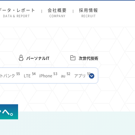
データ・レポート
会社概要
採用情報
DATA & REPORT
COMPANY
RECRUIT
パーソナルIT
次世代技術
55
54
53
52
51
トバンク
LTE
iPhone
au
アプリ
27
27
24
22
SIM
電波
全国
楽天モバイル
13
13
13
11
ブロードバンド
Android
移動中
FTTH
8
8
7
ースアプリ
クラウドストレージ
Amazon
ンへ。
3
3
3
3
Copilot
OpenAI
Firefly
DALL-E
2
2
2
2
2
Pad
リスク
X
Genspark
配車アプリ
1
1
1
1
Facebook
twitter
Instagram
原材料費