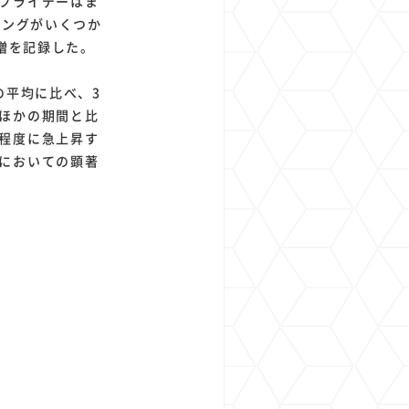
フライデーはま
グがいくつか
%増を記録した。
平均に比べ、3
、ほかの期間と比
同程度に急上昇す
開においての顕著