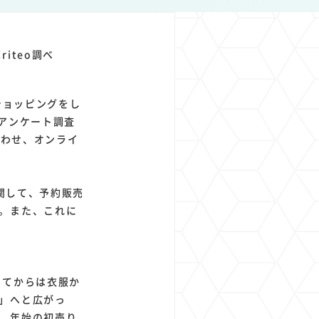
1
1
1
1
ト
経済圏
Azure AI
Google Pixel
iteo調べ
ョッピングをし
るアンケート調査
し合わせ、オンライ
に関して、予約販売
た。また、これに
ってからは衣服か
」へと広がっ
は、年始の初売り