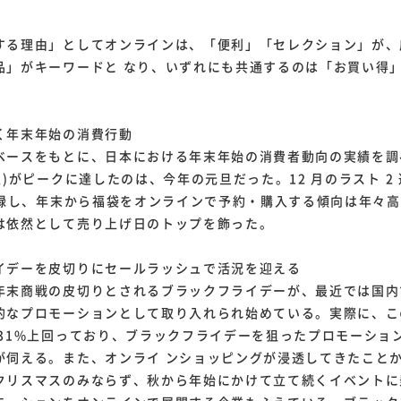
る理由」としてオンラインは、「便利」「セレクション」が、
」がキーワードと なり、いずれにも共通するのは「お買い得
く年末年始の消費行動
ベースをもとに、日本における年末年始の消費者動向の実績を調
上)がピークに達したのは、今年の元旦だった。12 月のラスト 2
を記録し、年末から福袋をオンラインで予約・購入する傾向は年々
依然として売り上げ日のトップを飾った。
イデーを皮切りにセールラッシュで活況を迎える
商戦の皮切りとされるブラックフライデーが、最近では国内て
的なプロモーションとして取り入れられ始めている。実際に、こ
31%上回っており、ブラックフライデーを狙ったプロモーション
が伺える。また、オンライ ンショッピングが浸透してきたこ
リスマスのみならず、秋から年始にかけて立て続くイベントに