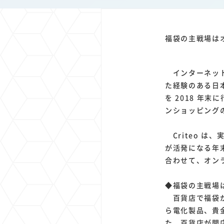
1
1
1
1
端末価格
G20
購買力
MNO
スマートホ
1
1
1
1
surface
会社
価格
NTTドコモ
オンライ
福袋の主戦場はオ
インターネット上
た経験のある日
を 2018 年
ンショッピンク
Criteo は
が活発になる
合わせて、オン
◆福袋の主戦場
百貨店で福袋か
ら電化製品、貴金
た。百貨店が開