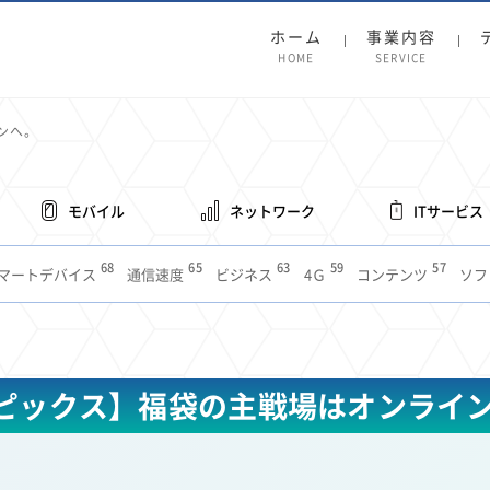
ホーム
事業内容
HOME
SERVICE
ンへ。
モバイル
ネットワーク
ITサービス
68
65
63
59
57
マートデバイス
通信速度
ビジネス
4Ｇ
コンテンツ
ソフ
38
36
31
31
28
レット
インターネット
ビジネスシーン
混雑環境
MVNO
1
19
18
17
16
14
14
14
5G
有料
電車
料金
所有状況
動画配信
SNS
11
9
8
8
待ち合わせ場所
スマートフォン
東西エリア別
音楽配信
ニュ
ピックス】福袋の主戦場はオンライ
6
5
5
4
4
4
4
ルーター
新幹線
生成AI
電子書籍
chatGPT
Gemini
AI
3
3
3
2
2
2
ナポイント
海外料金
学割
Anthropic
Perplexity
YouTube
i
2
2
2
2
2
1
1
1
ft
Canva AI
Azure
Sora
LINE
法人
中東情勢
輸送費