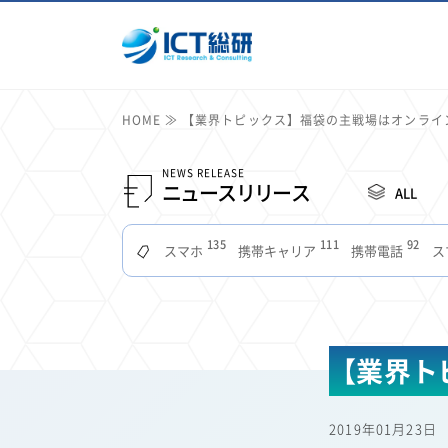
HOME
【業界トピックス】福袋の主戦場はオンライ
NEWS RELEASE
ニュースリリース
ALL
135
111
92
スマホ
携帯キャリア
携帯電話
ス
51
49
48
つながりやすさ
電波状況
ドコモ
タブ
22
22
22
2
セキュリティ
サブスク
Wi-Fi
定額制
11
11
11
公衆無線LAN
格安
キャッシュレス決済
【業界ト
7
6
6
山手線
電子マネー
ワイモバイル
モバイル
3
3
3
Mid Journey
Claude
オフィスビル
マイ
2019年01月23日
2
2
2
フードデリバリー
TikTok
Netflix
Microso