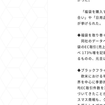
「福袋を購入す
合い」や「日用品
が挙げられた。
◆福袋を取り巻
同社のデータ
袋のEC取引(売
べ 173%増
るものの、元旦は
◆ブラックフラ
欧米における年末
界を中心に季節
均EC取引件数を
づいてきたこと
スマス商戦も、ク