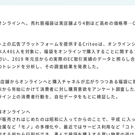
1
1
1
1
ーム家電
クラウド
ライドシェア
ポイントサービス
共通ポイン
1
ンサロン
ンラインへ。売れ筋福袋は実店舗より4割ほど高めの価格帯―Cr
の広告プラットフォームを提供するCriteoは、オンラインシ
本人401人を対象に、福袋をオンラインで購入することに関す
末に行い、2019 年元旦からの実際のEC取引実績のデータと照ら
゙のトレンドを分析し、その調査結果を発表した。
、実店舗からオンラインへと購入チャネルが広がりつつある福袋
年末から年始にかけて消費者に対し購買意欲をアンケート調査し
ライン上の消費者行動を、自社データをもとに検証した。
はオンラインへ
゙販売されはじめたのは昭和に入ってからのことで、平成 に入
属など「モノ」の多様化や、最近ではサービス利用など「コト
店する前から行列ができ、勇んで福袋を購入する買い物客の姿