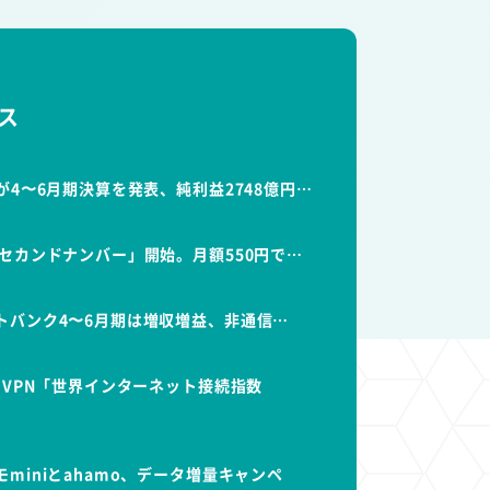
ス
が4〜6月期決算を発表、純利益2748億円…
セカンドナンバー」開始。月額550円で…
トバンク4〜6月期は増収増益、非通信…
dVPN「世界インターネット接続指数
miniとahamo、データ増量キャンペ