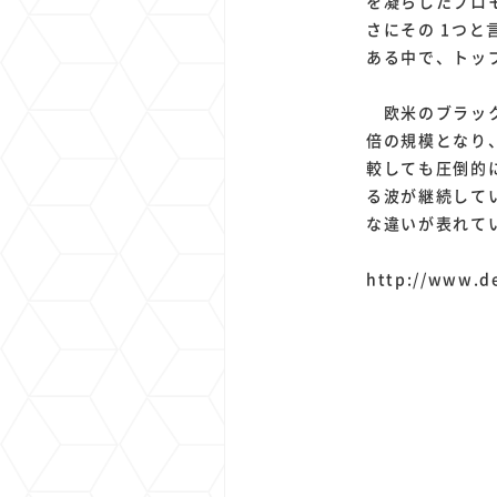
を凝らしたプロ
さにその 1つと
ある中で、トッ
欧米のブラック
倍の規模となり、
較しても圧倒的に
る波が継続し
な違いが表れて
http://www.d