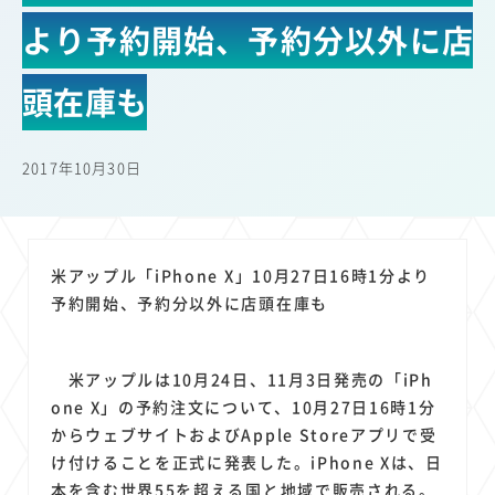
22
22
22
21
19
18
セキュリティ
サブスク
Wi-Fi
定額制
5G
有料
より予約開始、予約分以外に店
17
16
14
14
14
電車
料金
所有状況
動画配信
SNS
13
13
13
11
ブロードバンド
Android
移動中
FTTH
頭在庫も
11
11
11
公衆無線LAN
格安
キャッシュレス決済
11
9
8
8
待ち合わせ場所
スマートフォン
東西エリア別
音楽配信
2017年10月30日
8
8
7
7
ニュースアプリ
クラウドストレージ
Amazon
山手線
6
6
6
5
電子マネー
ワイモバイル
モバイルルーター
新幹線
5
4
4
4
4
3
生成AI
電子書籍
chatGPT
Gemini
AI
Copilot
米アップル「iPhone X」10月27日16時1分より
3
3
3
3
3
OpenAI
Firefly
DALL-E
Mid Journey
Claude
予約開始、予約分以外に店頭在庫も
3
3
3
3
オフィスビル
マイナポイント
海外料金
学割
2
2
2
2
2
2
Anthropic
Perplexity
YouTube
iPad
リスク
X
米アップルは10月24日、11月3日発売の「iPh
2
2
2
2
Genspark
配車アプリ
フードデリバリー
TikTok
one X」の予約注文について、10月27日16時1分
2
2
2
2
2
2
1
からウェブサイトおよびApple Storeアプリで受
Netflix
Microsoft
Canva AI
Azure
Sora
LINE
法人
け付けることを正式に発表した。iPhone Xは、日
1
1
1
1
1
中東情勢
輸送費
Facebook
twitter
Instagram
本を含む世界55を超える国と地域で販売される。