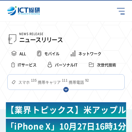
NEWS RELEASE
ニュースリリース
ALL
モバイル
ネットワーク
ITサービス
パーソナルIT
次世代技術
135
111
92
スマホ
携帯キャリア
携帯電話
68
65
63
59
スマートデバイス
通信速度
ビジネス
4Ｇ
57
55
54
53
52
コンテンツ
ソフトバンク
LTE
iPhone
au
【業界トピックス】米アップル
51
51
49
48
アプリ
つながりやすさ
電波状況
ドコモ
38
36
31
タブレット
インターネット
ビジネスシーン
「iPhone X」10月27日16時1分
31
28
27
27
24
22
混雑環境
MVNO
SIM
電波
全国
楽天モバイル