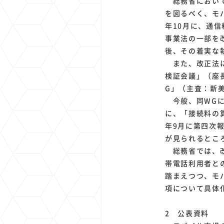
総務省において
を図るべく、モ
年10月に、通
事業法の一部を
後、その着実な
また、改正法に
検証会議」（座
G」（主査：新
今般、同WGに
に、「接続料の
年9月に第四次
が見られるとこ
総務省では、改
帯電話利用者と
踏まえつつ、モ
項について具体
2 公表資料