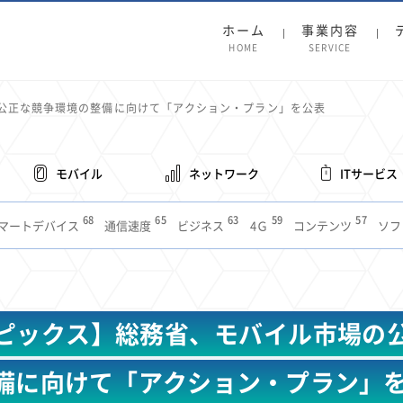
ホーム
事業内容
HOME
SERVICE
公正な競争環境の整備に向けて「アクション・プラン」を公表
モバイル
ネットワーク
ITサービス
68
65
63
59
57
マートデバイス
通信速度
ビジネス
4Ｇ
コンテンツ
ソフ
38
36
31
31
28
レット
インターネット
ビジネスシーン
混雑環境
MVNO
1
19
18
17
16
14
14
14
5G
有料
電車
料金
所有状況
動画配信
SNS
11
9
8
8
待ち合わせ場所
スマートフォン
東西エリア別
音楽配信
ニュ
ピックス】総務省、モバイル市場の
6
5
5
4
4
4
4
ルーター
新幹線
生成AI
電子書籍
chatGPT
Gemini
AI
3
3
3
2
2
2
ナポイント
海外料金
学割
Anthropic
Perplexity
YouTube
i
備に向けて「アクション・プラン」
2
2
2
2
2
1
1
1
ft
Canva AI
Azure
Sora
LINE
法人
中東情勢
輸送費