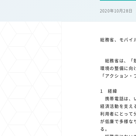
1
1
1
1
端末価格
G20
購買力
MNO
スマートホ
2020年10月28日
1
1
1
1
surface
会社
価格
NTTドコモ
オンライ
総務省、モバイ
総務省は、「競
環境の整備に向
「アクション・
1 経緯
携帯電話は、い
経済活動を支え
利用者にとって
が低廉で多様な
る。