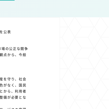
1
1
1
1
ト
経済圏
Azure AI
Google Pixel
を公表
市場の公正な競争
観点から、今般
産を守り、社会
色がなく、国民
とから、利用者
整備が必要とな