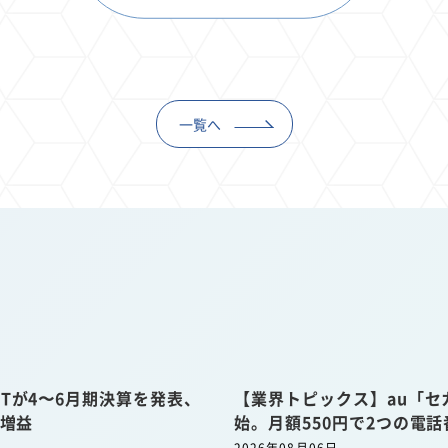
一覧へ
Tが4〜6月期決算を発表、
【業界トピックス】au「セ
収増益
始。月額550円で2つの電