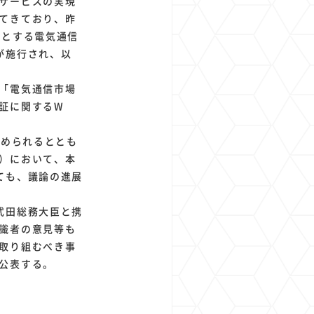
サービスの実現
てきており、昨
容とする電気通信
が施行され、以
「電気通信市場
証に関するW
とめられるととも
）において、本
ても、議論の進展
武田総務大臣と携
識者の意見等も
取り組むべき事
公表する。