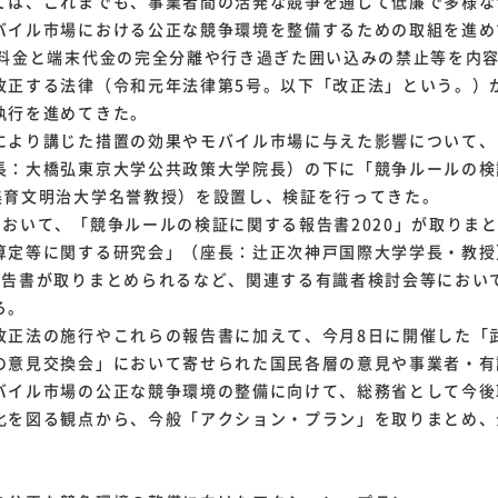
は、これまでも、事業者間の活発な競争を通じて低廉で多様な
バイル市場における公正な競争環境を整備するための取組を進め
信料金と端末代金の完全分離や行き過ぎた囲い込みの禁止等を内
改正する法律（令和元年法律第5号。以下「改正法」という。）
執行を進めてきた。
より講じた措置の効果やモバイル市場に与えた影響について、
長：大橋弘東京大学公共政策大学院長）の下に「競争ルールの検
美育文明治大学名誉教授）を設置し、検証を行ってきた。
おいて、「競争ルールの検証に関する報告書2020」が取りま
算定等に関する研究会」（座長：辻正次神戸国際大学学長・教授
報告書が取りまとめられるなど、関連する有識者検討会等におい
ろ。
正法の施行やこれらの報告書に加えて、今月8日に開催した「
の意見交換会」において寄せられた国民各層の意見や事業者・有
バイル市場の公正な競争環境の整備に向けて、総務省として今後
化を図る観点から、今般「アクション・プラン」を取りまとめ、