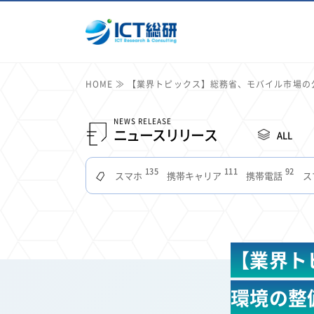
HOME
【業界トピックス】総務省、モバイル市場の
NEWS RELEASE
ニュースリリース
ALL
135
111
92
スマホ
携帯キャリア
携帯電話
ス
51
49
48
つながりやすさ
電波状況
ドコモ
タブ
22
22
22
2
セキュリティ
サブスク
Wi-Fi
定額制
11
11
11
公衆無線LAN
格安
キャッシュレス決済
【業界ト
7
6
6
山手線
電子マネー
ワイモバイル
モバイル
3
3
3
Mid Journey
Claude
オフィスビル
マイ
環境の整
2
2
2
フードデリバリー
TikTok
Netflix
Microso