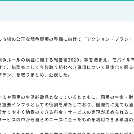
1
1
1
1
ーム家電
クラウド
ライドシェア
ポイントサービス
共通ポイン
1
ンサロン
ル市場の公正な競争環境の整備に向けて「アクション・プラン」
争ルールの検証に関する報告書2020」等を踏まえ、モバイル
けて、総務省として今後取り組むべき事項について具体化を図る
プラン」を取りまとめ、公表した。
まや国民の生活必需品となっているとともに、国民の生命・財
る重要インフラとしての役割を果たしており、国際的に見ても遜
分かりやすく納得のできる料金・サービスの実現が求められるこ
サービスの中から自らのニーズに合ったものを利用できる環境の