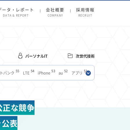
データ・レポート
会社概要
採用情報
DATA & REPORT
COMPANY
RECRUIT
パーソナルIT
次世代技術
55
54
53
52
51
トバンク
LTE
iPhone
au
アプリ
27
27
24
22
SIM
電波
全国
楽天モバイル
13
13
13
11
ブロードバンド
Android
移動中
FTTH
8
8
7
ースアプリ
クラウドストレージ
Amazon
公正な競争
3
3
3
3
Copilot
OpenAI
Firefly
DALL-E
2
2
2
2
2
Pad
リスク
X
Genspark
配車アプリ
を公表
1
1
1
1
Facebook
twitter
Instagram
原材料費