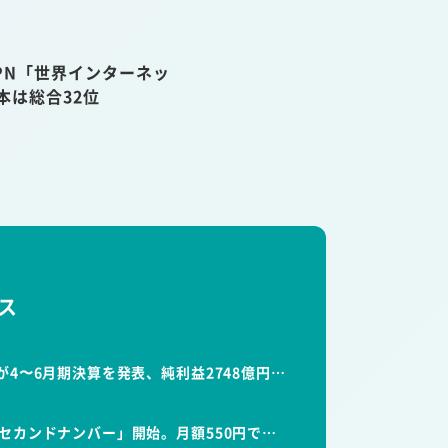
VPN「世界インターネッ
本は総合32位
ス
が4〜6月期決算を発表、純利益2748億円…
セカンドナンバー」開始。月額550円で…