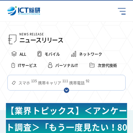
NEWS RELEASE
ニュースリリース
ALL
モバイル
ネットワーク
ITサービス
パーソナルIT
次世代技術
135
111
92
スマホ
携帯キャリア
携帯電話
68
65
63
59
スマートデバイス
通信速度
ビジネス
4Ｇ
57
55
54
53
52
コンテンツ
ソフトバンク
LTE
iPhone
au
【業界トピックス】＜アンケー
51
51
49
48
アプリ
つながりやすさ
電波状況
ドコモ
38
36
31
タブレット
インターネット
ビジネスシーン
ト調査＞「もう一度見たい！80
31
28
27
27
24
22
混雑環境
MVNO
SIM
電波
全国
楽天モバイル