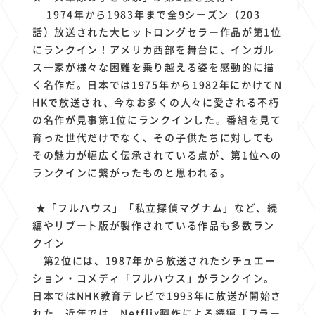
1
1
1
1
1
原材料費
端末価格
G20
購買力
MNO
1974年から1983年まで全9シーズン（203
1
1
1
スマートホーム家電
クラウド
ライドシェア
話）放送された大ヒットロングセラー作品が第1位
1
1
1
1
にランクイン！アメリカ西部を舞台に、インガル
ポイントサービス
共通ポイント
経済圏
Azure AI
ス一家が様々な困難を乗り越える姿を感動的に描
1
1
1
1
1
Google Pixel
surface
会社
価格
NTTドコモ
く名作だ。日本では1975年から1982年にかけてN
1
オンラインサロン
HKで放送され、今なお多くの人々に愛される不朽
の名作が見事第1位にランクインした。番組を見て
育った世代だけでなく、その子供たちに対しても
その魅力が幅広く伝承されている点が、第1位への
ランクインに繋がったものと思われる。
★「フルハウス」「私立探偵マグナム」など、続
編やリブート版が製作されている作品も多数ラン
クイン
第2位には、1987年から放送されたシチュエー
ション・コメディ「フルハウス」がランクイン。
日本ではNHK教育テレビで1993年に放送が開始さ
れた。近年では、Netflix製作による続編「フラー