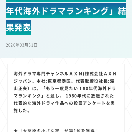
22
22
22
21
19
18
セキュリティ
サブスク
Wi-Fi
定額制
5G
有料
年代海外ドラマランキング」結
17
16
14
14
14
電車
料金
所有状況
動画配信
SNS
13
13
13
11
ブロードバンド
Android
移動中
FTTH
果発表
11
11
11
公衆無線LAN
格安
キャッシュレス決済
11
9
8
8
待ち合わせ場所
スマートフォン
東西エリア別
音楽配信
2020年03月31日
8
8
7
7
ニュースアプリ
クラウドストレージ
Amazon
山手線
6
6
6
5
電子マネー
ワイモバイル
モバイルルーター
新幹線
5
4
4
4
4
3
生成AI
電子書籍
chatGPT
Gemini
AI
Copilot
海外ドラマ専門チャンネルＡＸＮ(株式会社ＡＸＮ
3
3
3
3
3
OpenAI
Firefly
DALL-E
Mid Journey
Claude
ジャパン、本社:東京都港区、代表取締役社長:滝
3
3
3
3
山正夫）は、「もう一度見たい！80年代海外ドラ
オフィスビル
マイナポイント
海外料金
学割
マランキング」と題し、 1980年代に放送された
2
2
2
2
2
2
Anthropic
Perplexity
YouTube
iPad
リスク
X
代表的な海外ドラマ作品への投票アンケートを実
2
2
2
2
Genspark
配車アプリ
フードデリバリー
TikTok
施した。
2
2
2
2
2
2
1
Netflix
Microsoft
Canva AI
Azure
Sora
LINE
法人
1
1
1
1
1
中東情勢
輸送費
Facebook
twitter
Instagram
★「大草原の小さな家」が第1位を獲得！