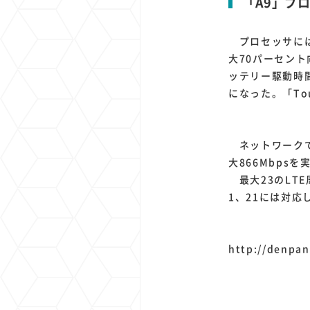
「A9」プ
プロセッサには
大70パーセン
ッテリー駆動時間
になった。「To
ネットワークでは受
大866Mbps
最大23のLTE
1、21には対応
http://denpan