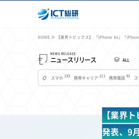
HOME
【業界トピックス】 「iPhone 6s」「iPhon
NEWS RELEASE
ニュースリリース
ALL
135
111
92
スマホ
携帯キャリア
携帯電話
ス
51
49
48
つながりやすさ
電波状況
ドコモ
タブ
22
22
22
2
セキュリティ
サブスク
Wi-Fi
定額制
11
11
11
公衆無線LAN
格安
キャッシュレス決済
【業界トピッ
7
6
6
山手線
電子マネー
ワイモバイル
モバイル
3
3
3
Mid Journey
Claude
オフィスビル
マイ
発表、9
2
2
2
フードデリバリー
TikTok
Netflix
Microso