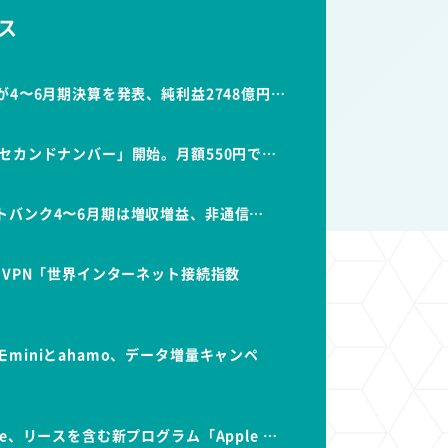
ス
が4〜6月期決算を発表、純利益2748億円…
セカンドナンバー」開始。月額550円で…
トバンク4〜6月期は増収増益、非通信…
dVPN「世界インターネット接続指数
miniとahamo、データ増量キャンペ
e、リースを含む新プログラム「Apple …