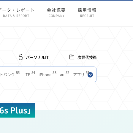
データ・レポート
会社概要
採用情報
DATA & REPORT
COMPANY
RECRUIT
パーソナルIT
次世代技術
55
54
53
52
51
トバンク
LTE
iPhone
au
アプリ
27
27
24
22
SIM
電波
全国
楽天モバイル
13
13
13
11
ブロードバンド
Android
移動中
FTTH
8
8
7
ースアプリ
クラウドストレージ
Amazon
s Plus」
3
3
3
3
Copilot
OpenAI
Firefly
DALL-E
2
2
2
2
2
Pad
リスク
X
Genspark
配車アプリ
1
1
1
1
Facebook
twitter
Instagram
原材料費