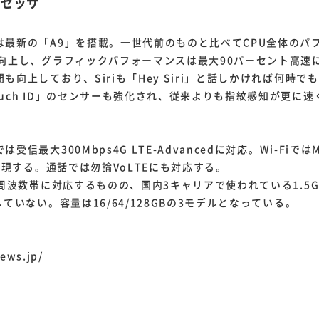
ロセッサ
最新の「A9」を搭載。一世代前のものと比べてCPU全体のパ
ト向上し、グラフィックパフォーマンスは最大90パーセント高速
も向上しており、Siriも「Hey Siri」と話しかければ何時で
uch ID」のセンサーも強化され、従来よりも指紋感知が更に
信最大300Mbps4G LTE-Advancedに対応。Wi-Fiで
を実現する。通話では勿論VoLTEにも対応する。
周波数帯に対応するものの、国内3キャリアで使われている1.5GH
していない。容量は16/64/128GBの3モデルとなっている。
ews.jp/