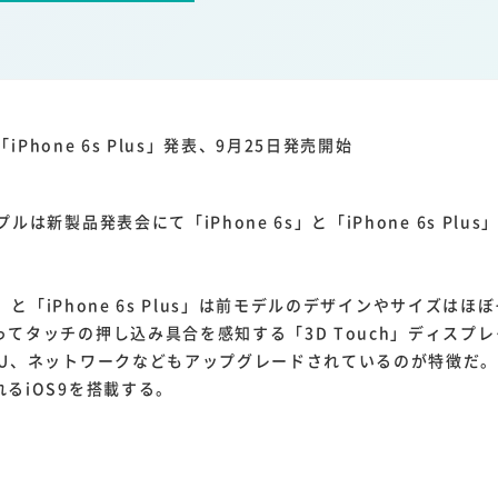
1
1
1
1
ーム家電
クラウド
ライドシェア
ポイントサービス
共通ポイン
1
ンサロン
」「iPhone 6s Plus」発表、9月25日発売開始
は新製品発表会にて「iPhone 6s」と「iPhone 6s Plu
s」と「iPhone 6s Plus」は前モデルのデザインやサイズは
てタッチの押し込み具合を感知する「3D Touch」ディスプ
PU、ネットワークなどもアップグレードされているのが特徴だ。
るiOS9を搭載する。