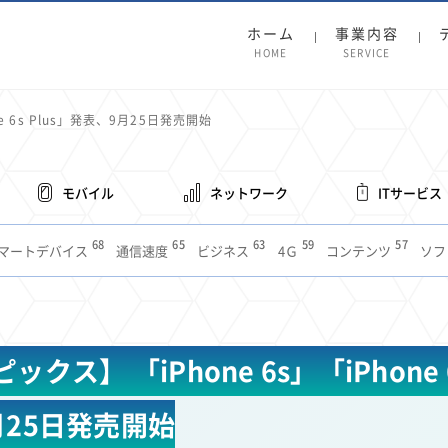
ホーム
事業内容
HOME
SERVICE
e 6s Plus」発表、9月25日発売開始
モバイル
ネットワーク
ITサービス
68
65
63
59
57
マートデバイス
通信速度
ビジネス
4Ｇ
コンテンツ
ソフ
38
36
31
31
28
レット
インターネット
ビジネスシーン
混雑環境
MVNO
1
19
18
17
16
14
14
14
5G
有料
電車
料金
所有状況
動画配信
SNS
11
9
8
8
待ち合わせ場所
スマートフォン
東西エリア別
音楽配信
ニュ
クス】 「iPhone 6s」「iPhone 6
6
5
5
4
4
4
4
ルーター
新幹線
生成AI
電子書籍
chatGPT
Gemini
AI
3
3
3
2
2
2
ナポイント
海外料金
学割
Anthropic
Perplexity
YouTube
i
月25日発売開始
2
2
2
2
2
1
1
1
ft
Canva AI
Azure
Sora
LINE
法人
中東情勢
輸送費