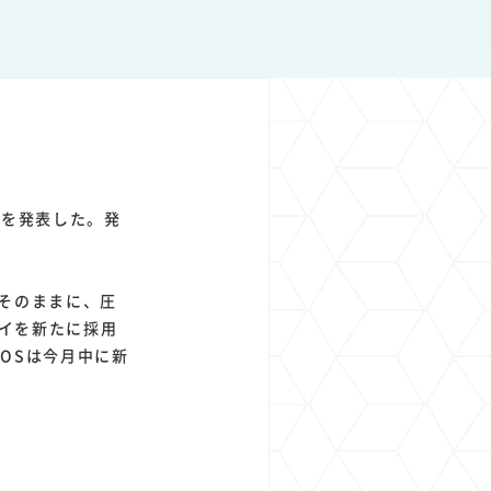
1
1
1
1
ト
経済圏
Azure AI
Google Pixel
s」を発表した。発
ほぼそのままに、圧
レイを新たに採用
OSは今月中に新