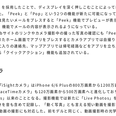
ch」を採用したことで、ディスプレイを深く押しこむことによっ
。「Peek」と「Pop」という2つの機能が新たに可能になっ
は見たいメールをプレスすると「Peek」機能でプレビューが表
p」機能でメールの内容が表示されるようになっている。
bサイトのリンクやカメラ撮影中の撮った写真の確認にも「Pee
またホーム画面でアプリをプレスするとカメラアプリでは自撮り
に入りの連絡先、マップアプリでは帰宅経路などをアプリを立ち
る「クイックアクション」機能も追加されている。
メラ
ightカメラ」はiPhone 6/6 Plusの800万画素から120
aceTimeカメラ」も120万画素から500万画素へと進化して
 4s」以来のこととなる。撮影機能では新たに「Live Photos
きを音も含めて記録し、「動く写真」とも言える短い動画を撮影
K動画の撮影にも対応した。前モデルと同じく、動画撮影時の光学