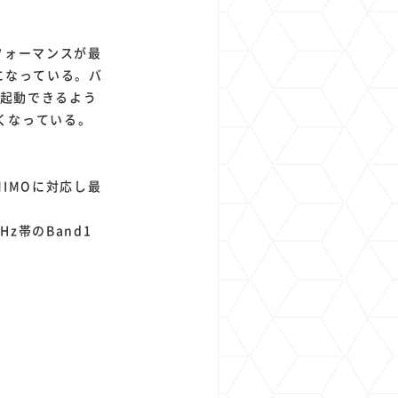
フォーマンスが最
になっている。バ
も起動できるよう
速くなっている。
はMIMOに対応し最
z帯のBand1