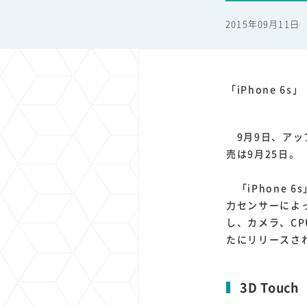
1
1
1
1
端末価格
G20
購買力
MNO
スマートホ
2015年09月11日
1
1
1
1
surface
会社
価格
NTTドコモ
オンライ
「iPhone 6s
9月9日、アップル
売は9月25日。
「iPhone 6
力センサーによっ
し、カメラ、C
たにリリースされ
3D Touch