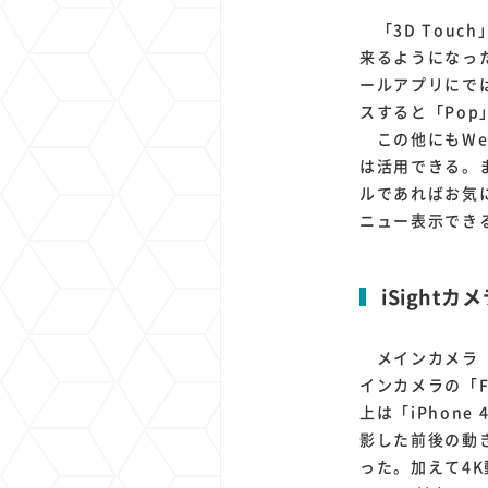
「3D Tou
来るようになった
ールアプリにで
スすると「Po
この他にもWe
は活用できる。
ルであればお気
ニュー表示でき
iSightカ
メインカメラ「iS
インカメラの「F
上は「iPhone
影した前後の動
った。加えて4