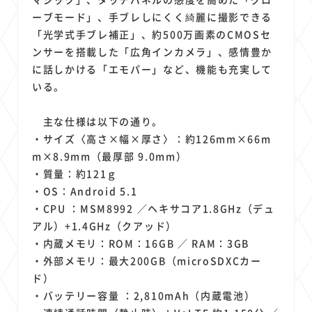
ーブモード」、手ブレしにくく綺麗に撮影できる
「光学式手ブレ補正」、約500万画素のCMOSセ
ンサーを搭載した「広角インカメラ」、感情豊か
に話しかける「エモパー」など、機能も充実して
いる。
主な仕様は以下の通り。
・サイズ〈高さ×幅×厚さ〉：約126mm×66m
m×8.9mm（最厚部 9.0mm）
・質量：約121ｇ
・OS：Android 5.1
・CPU ：MSM8992 ／ヘキサコア1.8GHz（デュ
アル）+1.4GHz（クアッド）
・内蔵メモリ：ROM：16GB ／ RAM：3GB
・外部メモリ：最大200GB（microSDXCカー
ド）
・バッテリー容量 ：2,810mAh（内蔵電池）