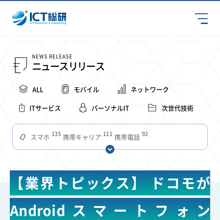
NEWS RELEASE
ニュースリリース
ALL
モバイル
ネットワーク
ITサービス
パーソナルIT
次世代技術
135
111
92
スマホ
携帯キャリア
携帯電話
68
65
63
59
スマートデバイス
通信速度
ビジネス
4Ｇ
57
55
54
53
52
コンテンツ
ソフトバンク
LTE
iPhone
au
【業界トピックス】 ドコモが
51
51
49
48
アプリ
つながりやすさ
電波状況
ドコモ
38
36
31
タブレット
インターネット
ビジネスシーン
Androidスマートフォン
31
28
27
27
24
22
混雑環境
MVNO
SIM
電波
全国
楽天モバイル