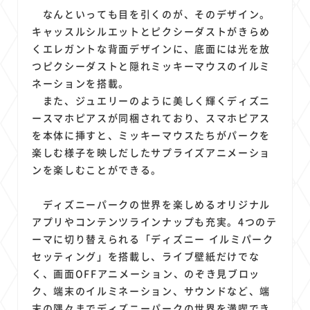
1
1
1
1
1
原材料費
端末価格
G20
購買力
MNO
なんといっても目を引くのが、そのデザイン。
1
1
1
スマートホーム家電
クラウド
ライドシェア
キャッスルシルエットとピクシーダストがきらめ
1
1
1
1
くエレガントな背面デザインに、底面には光を放
ポイントサービス
共通ポイント
経済圏
Azure AI
つピクシーダストと隠れミッキーマウスのイルミ
1
1
1
1
1
Google Pixel
surface
会社
価格
NTTドコモ
ネーションを搭載。
1
オンラインサロン
また、ジュエリーのように美しく輝くディズニ
ースマホピアスが同梱されており、スマホピアス
を本体に挿すと、ミッキーマウスたちがパークを
楽しむ様子を映しだしたサプライズアニメーショ
ンを楽しむことができる。
ディズニーパークの世界を楽しめるオリジナル
アプリやコンテンツラインナップも充実。4つのテ
ーマに切り替えられる「ディズニー イルミパーク
セッティング」を搭載し、ライブ壁紙だけでな
く、画面OFFアニメーション、のぞき見ブロッ
ク、端末のイルミネーション、サウンドなど、端
末の隅々までディズニーパークの世界を満喫でき