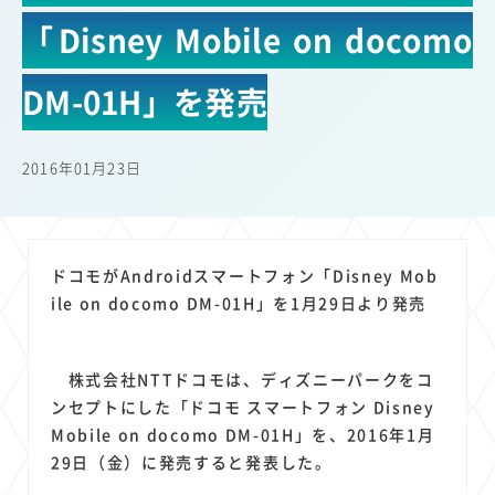
22
22
22
21
19
18
セキュリティ
サブスク
Wi-Fi
定額制
5G
有料
「Disney Mobile on docomo
17
16
14
14
14
電車
料金
所有状況
動画配信
SNS
13
13
13
11
ブロードバンド
Android
移動中
FTTH
DM-01H」を発売
11
11
11
公衆無線LAN
格安
キャッシュレス決済
11
9
8
8
待ち合わせ場所
スマートフォン
東西エリア別
音楽配信
2016年01月23日
8
8
7
7
ニュースアプリ
クラウドストレージ
Amazon
山手線
6
6
6
5
電子マネー
ワイモバイル
モバイルルーター
新幹線
5
4
4
4
4
3
生成AI
電子書籍
chatGPT
Gemini
AI
Copilot
ドコモがAndroidスマートフォン「Disney Mob
3
3
3
3
3
OpenAI
Firefly
DALL-E
Mid Journey
Claude
ile on docomo DM-01H」を1月29日より発売
3
3
3
3
オフィスビル
マイナポイント
海外料金
学割
2
2
2
2
2
2
Anthropic
Perplexity
YouTube
iPad
リスク
X
株式会社NTTドコモは、ディズニーパークをコ
2
2
2
2
Genspark
配車アプリ
フードデリバリー
TikTok
ンセプトにした「ドコモ スマートフォン Disney
2
2
2
2
2
2
1
Mobile on docomo DM-01H」を、2016年1月
Netflix
Microsoft
Canva AI
Azure
Sora
LINE
法人
29日（金）に発売すると発表した。
1
1
1
1
1
中東情勢
輸送費
Facebook
twitter
Instagram