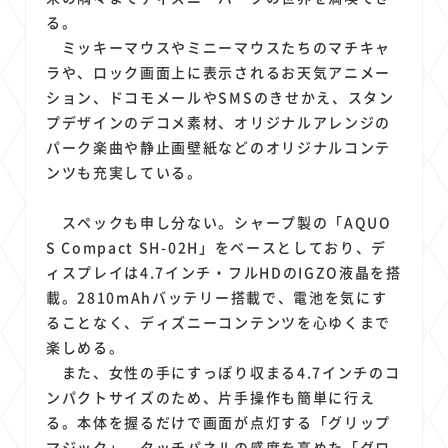
る。
ミッキーマウスやミニーマウスたちのマチキャ
ラや、ロック画面上に表示されるお天気アニメー
ション、ドコモメールやSMSのきせかえ、スタン
プデザインのデコメ素材、オリジナルアレンジの
パーク楽曲や静止画壁紙などのオリジナルコンテ
ンツも充実している。
スペックも申し分ない。シャープ製の「AQUO
S Compact SH-02H」をベースとしており、デ
ィスプレイは4.7インチ・フルHDのIGZO液晶を搭
載。2810mAhバッテリー搭載で、電池を気にす
ることなく、ディズニーコンテンツを心ゆくまで
楽しめる。
また、女性の手にすっぽり収まる4.7インチのコ
ンパクトサイズのため、片手操作も簡単に行え
る。本体を握るだけで画面が点灯する「グリップ
マジック」、タッチパネルの感度を高めた「グロ